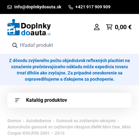
Prejsť na obsah
info@doplnkydoauta.sk
+421 917 909 909
0,00
€
Z dôvodu zvýšeného počtu objednávok reflexných plachiet na
označenie prečnievajúceho nákladu môže expedícia tovaru
trvať dlhšie ako zvyčajne. Za prípadné oneskorenie sa
ospravedlňujeme a ďakujeme za pochopenie.
Katalóg produktov
Domov
›
Autokoberce
›
Gumové so zvýšeným okrajom
›
Autorohože gumové so zvýšeným okrajom BMW Mini One, Mini
Cooper R50,R56 2001 – 2013