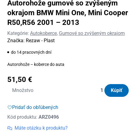
Autorohože gumové so zvýšeným
okrajom BMW Mini One, Mini Cooper
R50,R56 2001 – 2013
Kategórie:
Autokoberce
,
Gumové so zvýšeným okrajom
Značka:
Rezaw - Plast
do 14 pracovných dní
Autorohože – koberce do auta
51,50
€
množstvo
Množstvo
Kúpiť
Autorohože
gumové
Pridať do obľúbených
so
Kód produktu:
ARZ0496
zvýšeným
okrajom
Máte otázku k produktu?
BMW