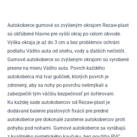
Mini
One,
Mini
Autokoberce gumové so zvýšeným okrajom Rezaw-plast
Cooper
sú obľúbené hlavne pre vyšší okraj po celom obvode.
R50,R56
2001
Výška okraja je až do 3 cm a bez problémov ochráni
-
podlahu Vášho auta od snehu, vody a ďalších nečistôt.
2013
Gumové autokoberce so zvýšeným okrajom sú vyrobené
presne na mieru Vášho auta. Povrch každého
autokoberca má tvar guličiek, ktorých povrch je
zdrsnený, aby sa nohy po povrchu nešmýkali a
zabezpečili tým väčšiu bezpečnosť pri šoférovaní.
Ku každej sade autokobercov od Rezaw-plast je
dodávané balenie plastových fixácií pre predné
autokoberce pre dokonalé zaistenie autokobercov proti
pohybu pod nohami. Gumové autokoberce sa vyrábajú
z kvalitného syntetického kaučuku, bez použitia PVC.