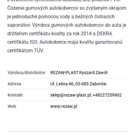
Čistenie gumových autokobercov so zvýšeným okrajom
je jednoduché pomocou vody a bežných čistiacich
saponátov. Výrobca gumových autokobercov do auta je
držiteľom certifikátu kvality za rok 2014 a DEKRA
certifikátu ISO. Autokoberce majú kvalitu garantovanú
certifikátom TÜV.
Výrobca/distribútor
REZAW-PLAST Ryszard Zawół
Adresa
Ul. Leśna 46, 05-083 Zaborów
Kontakt
sklep@rezaw-plast.pl, +48227259902
Web
www.rezaw.pl