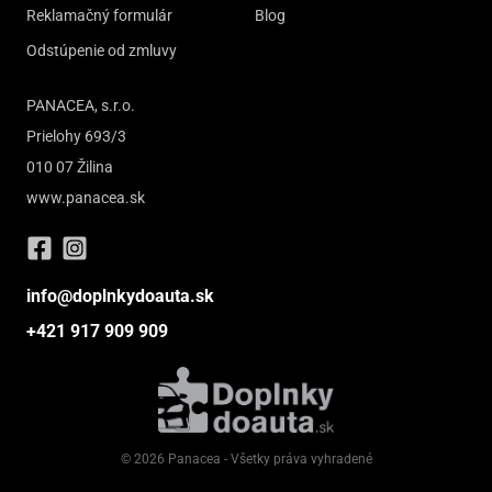
Reklamačný formulár
Blog
Odstúpenie od zmluvy
PANACEA, s.r.o.
Prielohy 693/3
010 07 Žilina
www.panacea.sk
info@doplnkydoauta.sk
+421 917 909 909
© 2026 Panacea - Všetky práva vyhradené