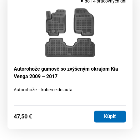
do 14 pracovných dní
Autorohože gumové so zvýšeným okrajom Kia
Venga 2009 – 2017
Autorohože – koberce do auta
47,50
€
Kúpiť