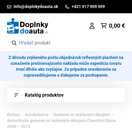
Prejsť na obsah
info@doplnkydoauta.sk
+421 917 909 909
0,00
€
Z dôvodu zvýšeného počtu objednávok reflexných plachiet na
označenie prečnievajúceho nákladu môže expedícia tovaru
trvať dlhšie ako zvyčajne. Za prípadné oneskorenie sa
ospravedlňujeme a ďakujeme za pochopenie.
Katalóg produktov
Domov
›
Autokoberce
›
Gumové so zvýšeným okrajom
›
Autorohože gumové so zvýšeným okrajom Chevrolet Epica
2006 – 2012