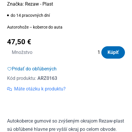
Značka:
Rezaw - Plast
do 14 pracovných dní
Autorohože – koberce do auta
47,50
€
množstvo
Množstvo
Kúpiť
Autorohože
gumové
Pridať do obľúbených
so
Kód produktu:
ARZ0163
zvýšeným
okrajom
Máte otázku k produktu?
Chevrolet
Epica
2006
-
Autokoberce gumové so zvýšeným okrajom Rezaw-plast
2012
sú obľúbené hlavne pre vyšší okraj po celom obvode.