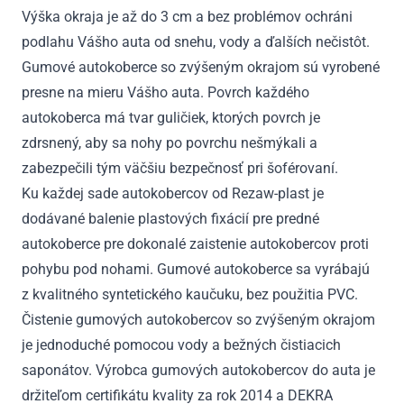
Výška okraja je až do 3 cm a bez problémov ochráni
podlahu Vášho auta od snehu, vody a ďalších nečistôt.
Gumové autokoberce so zvýšeným okrajom sú vyrobené
presne na mieru Vášho auta. Povrch každého
autokoberca má tvar guličiek, ktorých povrch je
zdrsnený, aby sa nohy po povrchu nešmýkali a
zabezpečili tým väčšiu bezpečnosť pri šoférovaní.
Ku každej sade autokobercov od Rezaw-plast je
dodávané balenie plastových fixácií pre predné
autokoberce pre dokonalé zaistenie autokobercov proti
pohybu pod nohami. Gumové autokoberce sa vyrábajú
z kvalitného syntetického kaučuku, bez použitia PVC.
Čistenie gumových autokobercov so zvýšeným okrajom
je jednoduché pomocou vody a bežných čistiacich
saponátov. Výrobca gumových autokobercov do auta je
držiteľom certifikátu kvality za rok 2014 a DEKRA