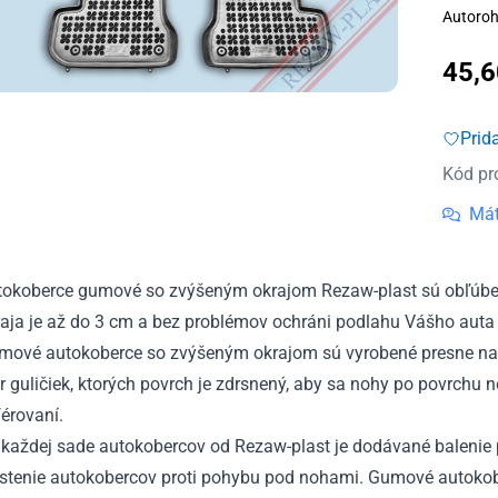
Autoroh
45,
Prid
Kód pr
Mát
tokoberce gumové so zvýšeným okrajom Rezaw-plast sú obľúben
aja je až do 3 cm a bez problémov ochráni podlahu Vášho auta 
mové autokoberce so zvýšeným okrajom sú vyrobené presne na
r guličiek, ktorých povrch je zdrsnený, aby sa nohy po povrchu 
érovaní.
každej sade autokobercov od Rezaw-plast je dodávané balenie p
istenie autokobercov proti pohybu pod nohami. Gumové autokobe