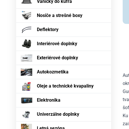
Vaničky do kufra
Nosiče a strešné boxy
Deflektory
Interiérové doplnky
Exteriérové doplnky
Autokozmetika
Au
okr
Oleje a technické kvapaliny
Gu
tva
Elektronika
šof
Univerzálne doplnky
Ku 
za
Letná sezóna