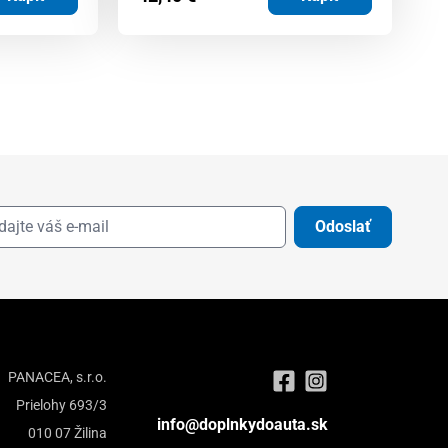
Odoslať
PANACEA, s.r.o.
Prielohy 693/3
info@doplnkydoauta.sk
010 07 Žilina