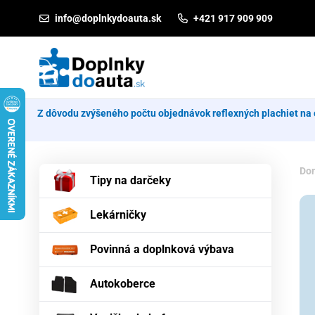
Prejsť na obsah
info@doplnkydoauta.sk
+421 917 909 909
Z dôvodu zvýšeného počtu objednávok reflexných plachiet na 
Do
Tipy na darčeky
Lekárničky
Povinná a doplnková výbava
Autokoberce