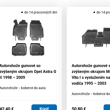
do 14 pracovných dní
do 14 pr
Autorohože gumové so
Autorohože gumové 
zvýšeným okrajom Opel Astra G
zvýšeným okrajom M
II 1998 – 2009
Vito I s vystužením n
vodiča 1995 – 2003
Autorohože – koberce do auta
Autorohože – koberce do
42,40
€
50,80
€
Kúpiť