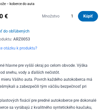
ože – koberce do auta
60
€
množstvo
Množstvo
Kúpiť
Autorohože
gumové
ať do obľúbených
so
oduktu:
ARZ0053
zvýšeným
okrajom
e otázku k produktu?
Citroen
C2
2003
é hlavne pre vyšší okraj po celom obvode. Výška
-
od snehu, vody a ďalších nečistôt.
2009
 mieru Vášho auta. Povrch každého autokoberca má
nešmýkali a zabezpečili tým väčšiu bezpečnosť pri
lastových fixácií pre predné autokoberce pre dokonalé
rce sa vyrábajú z kvalitného syntetického kaučuku,