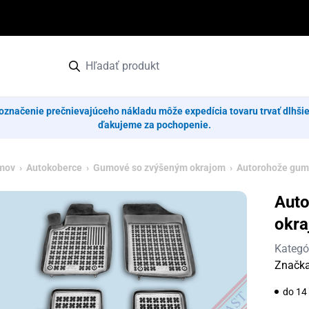
označenie prečnievajúceho nákladu môže expedícia tovaru trvať dlhši
ďakujeme za pochopenie.
mov
›
Autokoberce
›
Gumové so zvýšeným okrajom
› Autorohože gumo
Aut
okra
Kategó
Značk
do 14