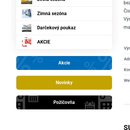
bez
Či
Zimná sezóna
Výr
maj
Darčekový poukaz
AKCIE
Výr
Ad
Akcie
Ko
We
Novinky
Požičovňa
S