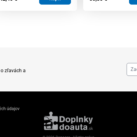
 o zľavách a
ých údajov