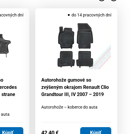
acovných dní
do 14 pracovných dní
so
Autorohože gumové so
A
ercedes
zvýšeným okrajom Renault Clio
zv
a strane
Grandtour III, IV 2007 – 2019
2
Autorohože – koberce do auta
Au
 auta
42,40
€
4
Kúpiť
Kúpiť