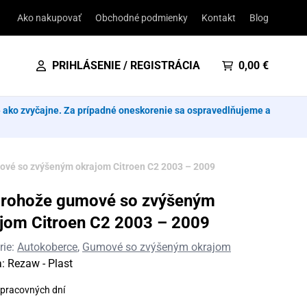
Ako nakupovať
Obchodné podmienky
Kontakt
Blog
PRIHLÁSENIE / REGISTRÁCIA
0,00
€
e ako zvyčajne. Za prípadné oneskorenie sa ospravedlňujeme a
vé so zvýšeným okrajom Citroen C2 2003 – 2009
orohože gumové so zvýšeným
jom Citroen C2 2003 – 2009
rie:
Autokoberce
,
Gumové so zvýšeným okrajom
a:
Rezaw - Plast
 pracovných dní