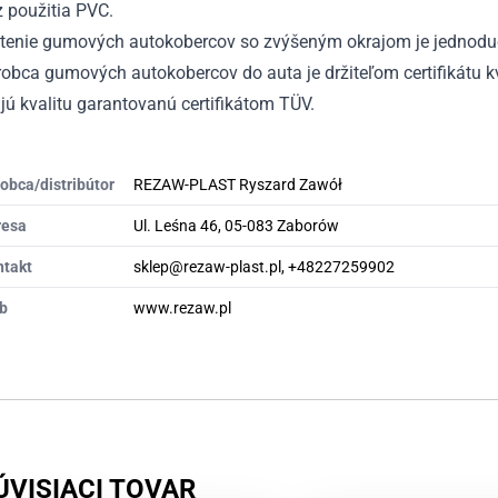
 použitia PVC.
stenie gumových autokobercov so zvýšeným okrajom je jednodu
obca gumových autokobercov do auta je držiteľom certifikátu kv
ú kvalitu garantovanú certifikátom TÜV.
obca/distribútor
REZAW-PLAST Ryszard Zawół
resa
Ul. Leśna 46, 05-083 Zaborów
ntakt
sklep@rezaw-plast.pl, +48227259902
b
www.rezaw.pl
ÚVISIACI TOVAR