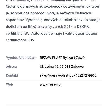
Čistenie gumových autokobercov so zvýšeným okrajom
je jednoduché pomocou vody a bežných čistiacich
saponátov. Výrobca gumových autokobercov do auta je
držiteľom certifikátu kvality za rok 2014 a DEKRA
certifikátu ISO. Autokoberce majú kvalitu garantovanú
certifikátom TÜV.
Výrobca/distribútor
REZAW-PLAST Ryszard Zawół
Adresa
Ul. Leśna 46, 05-083 Zaborów
Kontakt
sklep@rezaw-plast.pl, +48227259902
Web
www.rezaw.pl