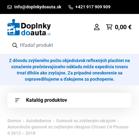
Prejsť na obsah
info@doplnkydoauta.sk
+421 917 909 909
0,00
€
Z dôvodu zvýšeného počtu objednávok reflexných plachiet na
označenie prečnievajúceho nákladu môže expedícia tovaru
trvať dlhšie ako zvyčajne. Za prípadné oneskorenie sa
ospravedlňujeme a ďakujeme za pochopenie.
Katalóg produktov
Domov
›
Autokoberce
›
Gumové so zvýšeným okrajom
›
Autorohože gumové so zvýšeným okrajom Citroen C4 Picasso
II 2013 – 2018