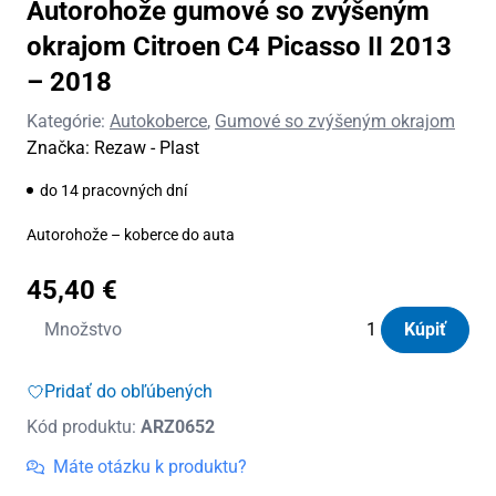
Autorohože gumové so zvýšeným
okrajom Citroen C4 Picasso II 2013
– 2018
Kategórie:
Autokoberce
,
Gumové so zvýšeným okrajom
Značka:
Rezaw - Plast
do 14 pracovných dní
Autorohože – koberce do auta
45,40
€
množstvo
Množstvo
Kúpiť
Autorohože
gumové
Pridať do obľúbených
so
Kód produktu:
ARZ0652
zvýšeným
okrajom
Máte otázku k produktu?
Citroen