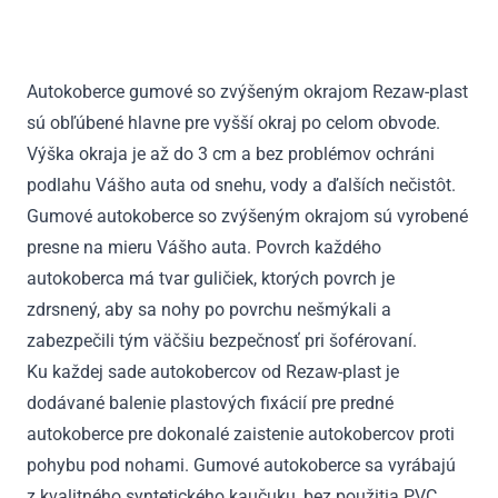
C4
Picasso
II
Autokoberce gumové so zvýšeným okrajom Rezaw-plast
2013
sú obľúbené hlavne pre vyšší okraj po celom obvode.
-
2018
Výška okraja je až do 3 cm a bez problémov ochráni
podlahu Vášho auta od snehu, vody a ďalších nečistôt.
Gumové autokoberce so zvýšeným okrajom sú vyrobené
presne na mieru Vášho auta. Povrch každého
autokoberca má tvar guličiek, ktorých povrch je
zdrsnený, aby sa nohy po povrchu nešmýkali a
zabezpečili tým väčšiu bezpečnosť pri šoférovaní.
Ku každej sade autokobercov od Rezaw-plast je
dodávané balenie plastových fixácií pre predné
autokoberce pre dokonalé zaistenie autokobercov proti
pohybu pod nohami. Gumové autokoberce sa vyrábajú
z kvalitného syntetického kaučuku, bez použitia PVC.