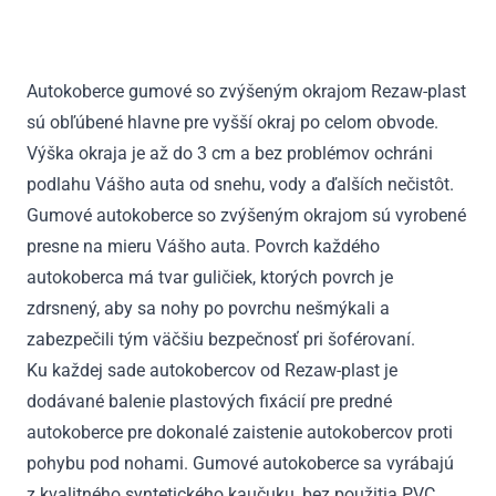
DS3
HTB
3D
Autokoberce gumové so zvýšeným okrajom Rezaw-plast
2009
sú obľúbené hlavne pre vyšší okraj po celom obvode.
-
2016
Výška okraja je až do 3 cm a bez problémov ochráni
podlahu Vášho auta od snehu, vody a ďalších nečistôt.
Gumové autokoberce so zvýšeným okrajom sú vyrobené
presne na mieru Vášho auta. Povrch každého
autokoberca má tvar guličiek, ktorých povrch je
zdrsnený, aby sa nohy po povrchu nešmýkali a
zabezpečili tým väčšiu bezpečnosť pri šoférovaní.
Ku každej sade autokobercov od Rezaw-plast je
dodávané balenie plastových fixácií pre predné
autokoberce pre dokonalé zaistenie autokobercov proti
pohybu pod nohami. Gumové autokoberce sa vyrábajú
z kvalitného syntetického kaučuku, bez použitia PVC.