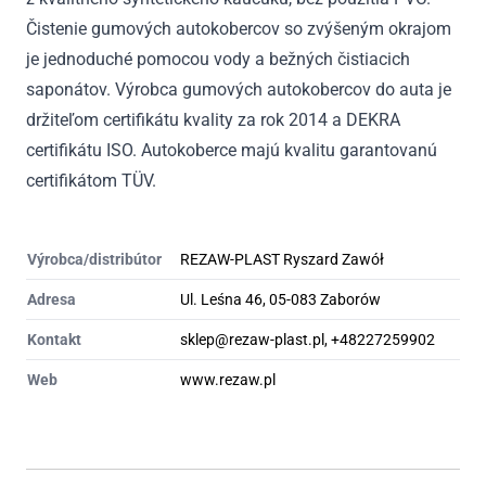
Čistenie gumových autokobercov so zvýšeným okrajom
je jednoduché pomocou vody a bežných čistiacich
saponátov. Výrobca gumových autokobercov do auta je
držiteľom certifikátu kvality za rok 2014 a DEKRA
certifikátu ISO. Autokoberce majú kvalitu garantovanú
certifikátom TÜV.
Výrobca/distribútor
REZAW-PLAST Ryszard Zawół
Adresa
Ul. Leśna 46, 05-083 Zaborów
Kontakt
sklep@rezaw-plast.pl, +48227259902
Web
www.rezaw.pl