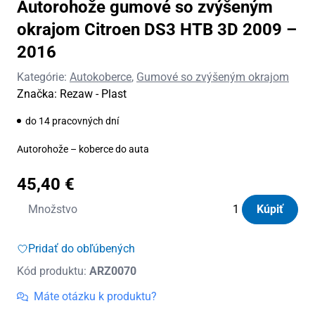
Autorohože gumové so zvýšeným
okrajom Citroen DS3 HTB 3D 2009 –
2016
Kategórie:
Autokoberce
,
Gumové so zvýšeným okrajom
Značka:
Rezaw - Plast
do 14 pracovných dní
Autorohože – koberce do auta
45,40
€
množstvo
Množstvo
Kúpiť
Autorohože
gumové
Pridať do obľúbených
so
Kód produktu:
ARZ0070
zvýšeným
okrajom
Máte otázku k produktu?
Citroen