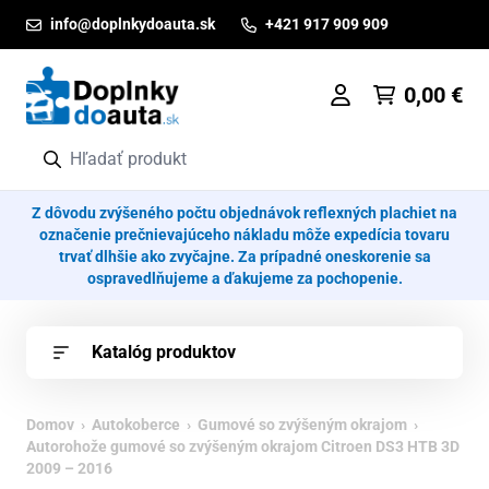
Prejsť na obsah
info@doplnkydoauta.sk
+421 917 909 909
0,00
€
Z dôvodu zvýšeného počtu objednávok reflexných plachiet na
označenie prečnievajúceho nákladu môže expedícia tovaru
trvať dlhšie ako zvyčajne. Za prípadné oneskorenie sa
ospravedlňujeme a ďakujeme za pochopenie.
Katalóg produktov
Domov
›
Autokoberce
›
Gumové so zvýšeným okrajom
›
Autorohože gumové so zvýšeným okrajom Citroen DS3 HTB 3D
2009 – 2016