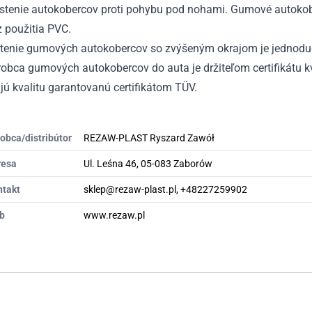
istenie autokobercov proti pohybu pod nohami. Gumové autokobe
 použitia PVC.
stenie gumových autokobercov so zvýšeným okrajom je jednodu
obca gumových autokobercov do auta je držiteľom certifikátu kv
ú kvalitu garantovanú certifikátom TÜV.
obca/distribútor
REZAW-PLAST Ryszard Zawół
resa
Ul. Leśna 46, 05-083 Zaborów
ntakt
sklep@rezaw-plast.pl, +48227259902
b
www.rezaw.pl