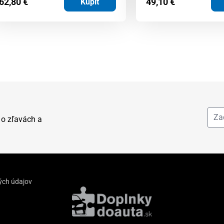
62,80
€
49,10
€
Kúpiť
 o zľavách a
ých údajov