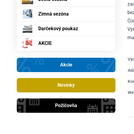
za
bez
Zimná sezóna
Či
Darčekový poukaz
Výr
maj
AKCIE
Výr
Akcie
Ad
Ko
Novinky
We
Požičovňa