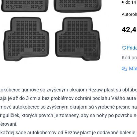
do 14
Autoroh
42,
Prid
Kód pr
Mát
tokoberce gumové so zvýšeným okrajom Rezaw-plast sú obľúben
aja je až do 3 cm a bez problémov ochráni podlahu Vášho auta 
mové autokoberce so zvýšeným okrajom sú vyrobené presne na
r guličiek, ktorých povrch je zdrsnený, aby sa nohy po povrchu 
érovaní.
každej sade autokobercov od Rezaw-plast je dodávané balenie p