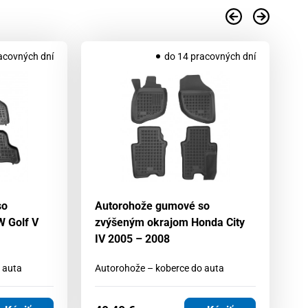
acovných dní
do 14 pracovných dní
so
Autorohože gumové so
A
 Golf V
zvýšeným okrajom Honda City
zv
IV 2005 – 2008
2
 auta
Autorohože – koberce do auta
Au