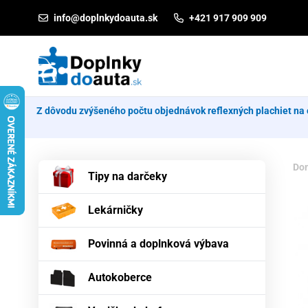
Prejsť na obsah
info@doplnkydoauta.sk
+421 917 909 909
Z dôvodu zvýšeného počtu objednávok reflexných plachiet na 
Do
Tipy na darčeky
Lekárničky
Povinná a doplnková výbava
Autokoberce