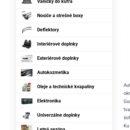
Vaničky do kufra
Nosiče a strešné boxy
Deflektory
Interiérové doplnky
Exteriérové doplnky
Autokozmetika
Au
Oleje a technické kvapaliny
okr
Elektronika
Gu
tva
Univerzálne doplnky
šof
Ku 
Letná sezóna