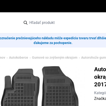
označenie prečnievajúceho nákladu môže expedícia tovaru trvať dlhši
ďakujeme za pochopenie.
mov
›
Autokoberce
›
Gumové so zvýšeným okrajom
› Autorohože gum
Aut
okra
201
Kategó
Značk