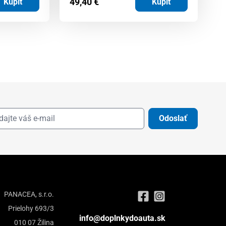
49,40
€
4
Kúpiť
Kúpiť
Odoslať
PANACEA, s.r.o.
Prielohy 693/3
info@doplnkydoauta.sk
010 07 Žilina