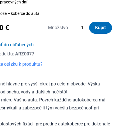
 pracovných dní
ože – koberce do auta
40
€
množstvo
Množstvo
Kúpiť
Autorohože
gumové
ať do obľúbených
so
oduktu:
ARZ0077
zvýšeným
okrajom
e otázku k produktu?
Citroen
Nemo
Combi
é hlavne pre vyšší okraj po celom obvode. Výška
2008
od snehu, vody a ďalších nečistôt.
-
 mieru Vášho auta. Povrch každého autokoberca má
2017
nešmýkali a zabezpečili tým väčšiu bezpečnosť pri
lastových fixácií pre predné autokoberce pre dokonalé