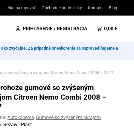
Ako nakupovať
Obchodné podmienky
Kontakt
Blog
PRIHLÁSENIE / REGISTRÁCIA
0,00
€
e ako zvyčajne. Za prípadné oneskorenie sa ospravedlňujeme a
ové so zvýšeným okrajom Citroen Nemo Combi 2008 – 2017
orohože gumové so zvýšeným
jom Citroen Nemo Combi 2008 –
7
rie:
Autokoberce
,
Gumové so zvýšeným okrajom
a:
Rezaw - Plast