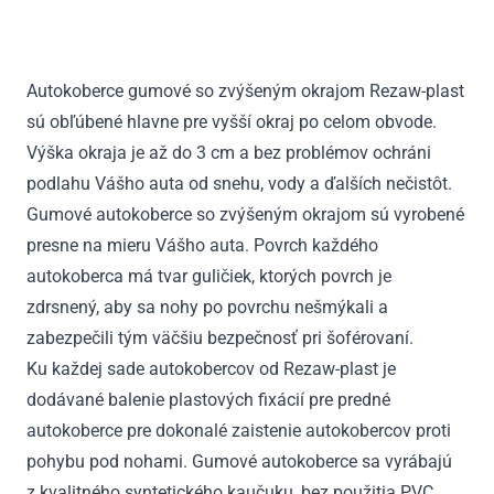
Sprinter
I
predná
Autokoberce gumové so zvýšeným okrajom Rezaw-plast
2001
sú obľúbené hlavne pre vyšší okraj po celom obvode.
-
2006
Výška okraja je až do 3 cm a bez problémov ochráni
podlahu Vášho auta od snehu, vody a ďalších nečistôt.
Gumové autokoberce so zvýšeným okrajom sú vyrobené
presne na mieru Vášho auta. Povrch každého
autokoberca má tvar guličiek, ktorých povrch je
zdrsnený, aby sa nohy po povrchu nešmýkali a
zabezpečili tým väčšiu bezpečnosť pri šoférovaní.
Ku každej sade autokobercov od Rezaw-plast je
dodávané balenie plastových fixácií pre predné
autokoberce pre dokonalé zaistenie autokobercov proti
pohybu pod nohami. Gumové autokoberce sa vyrábajú
z kvalitného syntetického kaučuku, bez použitia PVC.