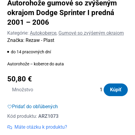
Autorohože gumové so zvýšeným
okrajom Dodge Sprinter I predná
2001 – 2006
Kategórie:
Autokoberce
,
Gumové so zvýšeným okrajom
Značka:
Rezaw - Plast
do 14 pracovných dní
Autorohože – koberce do auta
50,80
€
množstvo
Množstvo
Kúpiť
Autorohože
gumové
Pridať do obľúbených
so
Kód produktu:
ARZ1073
zvýšeným
okrajom
Máte otázku k produktu?
Dodge