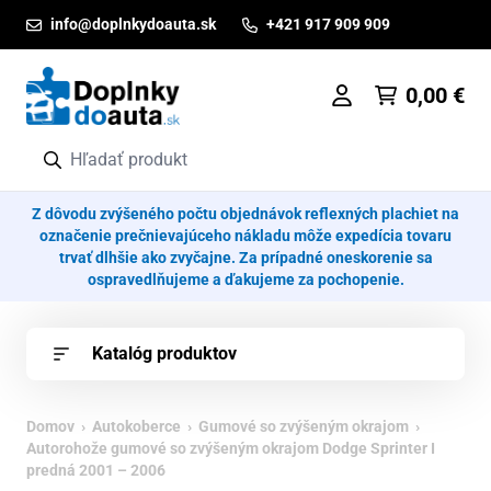
Prejsť na obsah
info@doplnkydoauta.sk
+421 917 909 909
0,00
€
Z dôvodu zvýšeného počtu objednávok reflexných plachiet na
označenie prečnievajúceho nákladu môže expedícia tovaru
trvať dlhšie ako zvyčajne. Za prípadné oneskorenie sa
ospravedlňujeme a ďakujeme za pochopenie.
Katalóg produktov
Domov
›
Autokoberce
›
Gumové so zvýšeným okrajom
›
Autorohože gumové so zvýšeným okrajom Dodge Sprinter I
predná 2001 – 2006