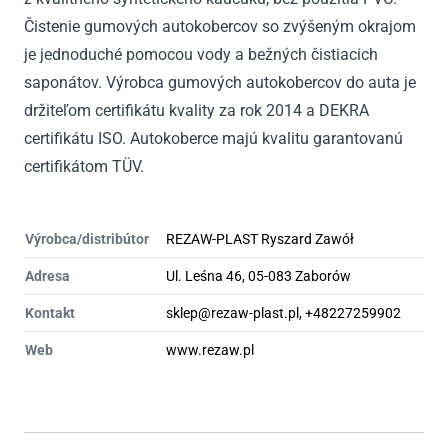
Čistenie gumových autokobercov so zvýšeným okrajom
je jednoduché pomocou vody a bežných čistiacich
saponátov. Výrobca gumových autokobercov do auta je
držiteľom certifikátu kvality za rok 2014 a DEKRA
certifikátu ISO. Autokoberce majú kvalitu garantovanú
certifikátom TÜV.
Výrobca/distribútor
REZAW-PLAST Ryszard Zawół
Adresa
Ul. Leśna 46, 05-083 Zaborów
Kontakt
sklep@rezaw-plast.pl, +48227259902
Web
www.rezaw.pl