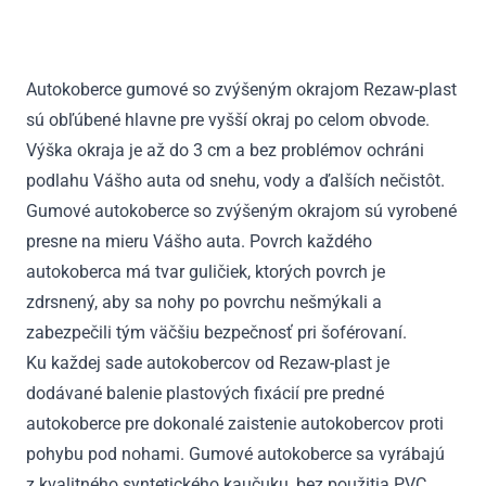
Scudo
II
s
Autokoberce gumové so zvýšeným okrajom Rezaw-plast
velúrovým
sú obľúbené hlavne pre vyšší okraj po celom obvode.
kobercom
na
Výška okraja je až do 3 cm a bez problémov ochráni
podlahe
podlahu Vášho auta od snehu, vody a ďalších nečistôt.
2006
Gumové autokoberce so zvýšeným okrajom sú vyrobené
-
presne na mieru Vášho auta. Povrch každého
2016
autokoberca má tvar guličiek, ktorých povrch je
zdrsnený, aby sa nohy po povrchu nešmýkali a
zabezpečili tým väčšiu bezpečnosť pri šoférovaní.
Ku každej sade autokobercov od Rezaw-plast je
dodávané balenie plastových fixácií pre predné
autokoberce pre dokonalé zaistenie autokobercov proti
pohybu pod nohami. Gumové autokoberce sa vyrábajú
z kvalitného syntetického kaučuku, bez použitia PVC.