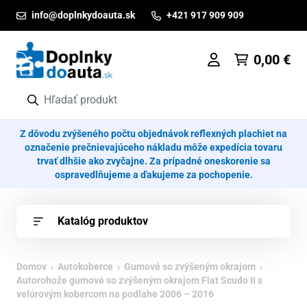
Prejsť na obsah
info@doplnkydoauta.sk
+421 917 909 909
0,00
€
Z dôvodu zvýšeného počtu objednávok reflexných plachiet na
označenie prečnievajúceho nákladu môže expedícia tovaru
trvať dlhšie ako zvyčajne. Za prípadné oneskorenie sa
ospravedlňujeme a ďakujeme za pochopenie.
Katalóg produktov
Domov
›
Autokoberce
›
Gumové so zvýšeným okrajom
›
Autorohože gumové so zvýšeným okrajom Fiat Scudo II s
velúrovým kobercom na podlahe 2006 – 2016