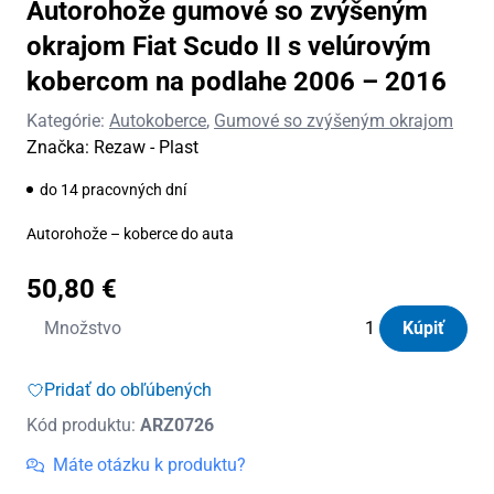
Autorohože gumové so zvýšeným
okrajom Fiat Scudo II s velúrovým
kobercom na podlahe 2006 – 2016
Kategórie:
Autokoberce
,
Gumové so zvýšeným okrajom
Značka:
Rezaw - Plast
do 14 pracovných dní
Autorohože – koberce do auta
50,80
€
množstvo
Množstvo
Kúpiť
Autorohože
gumové
Pridať do obľúbených
so
Kód produktu:
ARZ0726
zvýšeným
okrajom
Máte otázku k produktu?
Fiat