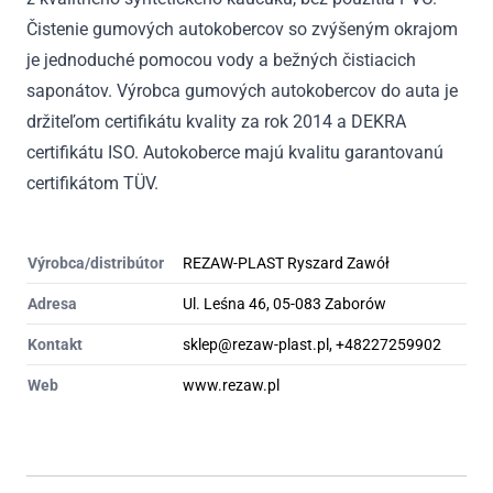
Čistenie gumových autokobercov so zvýšeným okrajom
je jednoduché pomocou vody a bežných čistiacich
saponátov. Výrobca gumových autokobercov do auta je
držiteľom certifikátu kvality za rok 2014 a DEKRA
certifikátu ISO. Autokoberce majú kvalitu garantovanú
certifikátom TÜV.
Výrobca/distribútor
REZAW-PLAST Ryszard Zawół
Adresa
Ul. Leśna 46, 05-083 Zaborów
Kontakt
sklep@rezaw-plast.pl, +48227259902
Web
www.rezaw.pl