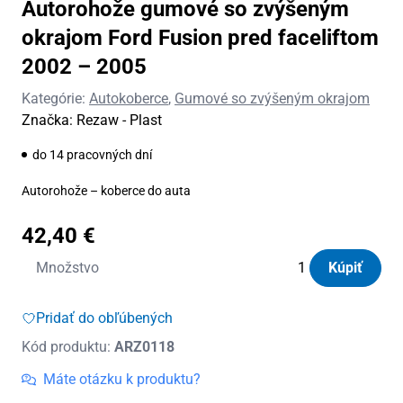
Autorohože gumové so zvýšeným
okrajom Ford Fusion pred faceliftom
2002 – 2005
Kategórie:
Autokoberce
,
Gumové so zvýšeným okrajom
Značka:
Rezaw - Plast
do 14 pracovných dní
Autorohože – koberce do auta
42,40
€
množstvo
Množstvo
Kúpiť
Autorohože
gumové
Pridať do obľúbených
so
Kód produktu:
ARZ0118
zvýšeným
okrajom
Máte otázku k produktu?
Ford