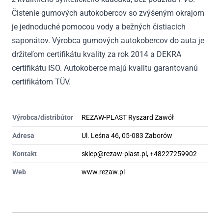
Čistenie gumových autokobercov so zvýšeným okrajom
je jednoduché pomocou vody a bežných čistiacich
saponátov. Výrobca gumových autokobercov do auta je
držiteľom certifikátu kvality za rok 2014 a DEKRA
certifikátu ISO. Autokoberce majú kvalitu garantovanú
certifikátom TÜV.
Výrobca/distribútor
REZAW-PLAST Ryszard Zawół
Adresa
Ul. Leśna 46, 05-083 Zaborów
Kontakt
sklep@rezaw-plast.pl, +48227259902
Web
www.rezaw.pl