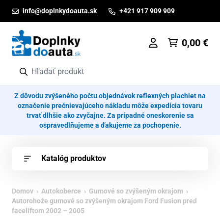
Prejsť na obsah
info@doplnkydoauta.sk
+421 917 909 909
0,00
€
Z dôvodu zvýšeného počtu objednávok reflexných plachiet na
označenie prečnievajúceho nákladu môže expedícia tovaru
trvať dlhšie ako zvyčajne. Za prípadné oneskorenie sa
ospravedlňujeme a ďakujeme za pochopenie.
Katalóg produktov
Domov
›
Autokoberce
›
Gumové so zvýšeným okrajom
›
Autorohože gumové so zvýšeným okrajom Ford Fusion pred
faceliftom 2002 – 2005