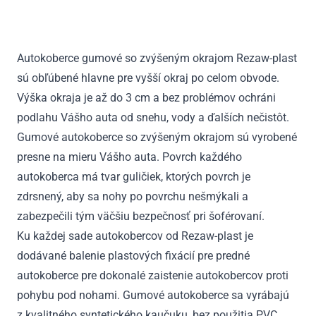
Fusion
pred
faceliftom
Autokoberce gumové so zvýšeným okrajom Rezaw-plast
2002
sú obľúbené hlavne pre vyšší okraj po celom obvode.
-
2005
Výška okraja je až do 3 cm a bez problémov ochráni
podlahu Vášho auta od snehu, vody a ďalších nečistôt.
Gumové autokoberce so zvýšeným okrajom sú vyrobené
presne na mieru Vášho auta. Povrch každého
autokoberca má tvar guličiek, ktorých povrch je
zdrsnený, aby sa nohy po povrchu nešmýkali a
zabezpečili tým väčšiu bezpečnosť pri šoférovaní.
Ku každej sade autokobercov od Rezaw-plast je
dodávané balenie plastových fixácií pre predné
autokoberce pre dokonalé zaistenie autokobercov proti
pohybu pod nohami. Gumové autokoberce sa vyrábajú
z kvalitného syntetického kaučuku, bez použitia PVC.