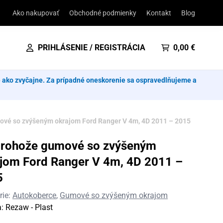
Ako nakupovať
Obchodné podmienky
Kontakt
Blog
PRIHLÁSENIE / REGISTRÁCIA
0,00
€
e ako zvyčajne. Za prípadné oneskorenie sa ospravedlňujeme a
vé so zvýšeným okrajom Ford Ranger V 4m, 4D 2011 – 2015
orohože gumové so zvýšeným
jom Ford Ranger V 4m, 4D 2011 –
5
rie:
Autokoberce
,
Gumové so zvýšeným okrajom
a:
Rezaw - Plast