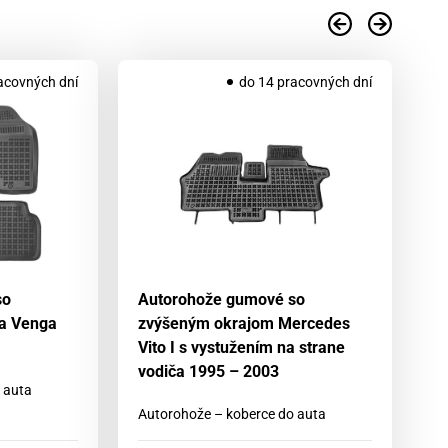
acovných dní
do 14 pracovných dní
so
Autorohože gumové so
A
a Venga
zvýšeným okrajom Mercedes
zv
Vito I s vystužením na strane
C
vodiča 1995 – 2003
 auta
Au
Autorohože – koberce do auta