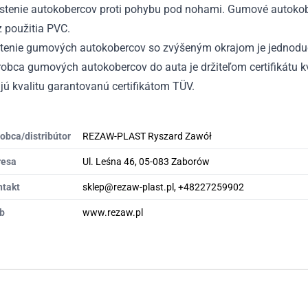
istenie autokobercov proti pohybu pod nohami. Gumové autokobe
 použitia PVC.
stenie gumových autokobercov so zvýšeným okrajom je jednodu
obca gumových autokobercov do auta je držiteľom certifikátu kv
ú kvalitu garantovanú certifikátom TÜV.
obca/distribútor
REZAW-PLAST Ryszard Zawół
resa
Ul. Leśna 46, 05-083 Zaborów
ntakt
sklep@rezaw-plast.pl, +48227259902
b
www.rezaw.pl