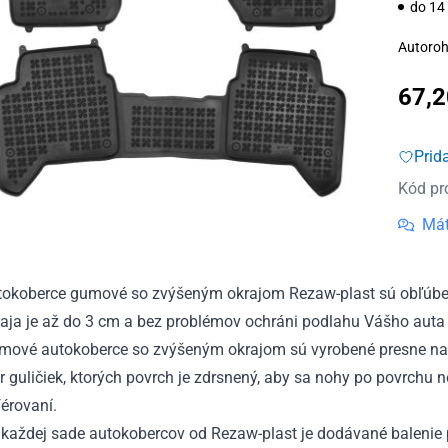
do 14
Autoroh
67,
Prid
Kód pr
Mát
tokoberce gumové so zvýšeným okrajom Rezaw-plast sú obľúben
aja je až do 3 cm a bez problémov ochráni podlahu Vášho auta 
mové autokoberce so zvýšeným okrajom sú vyrobené presne na
r guličiek, ktorých povrch je zdrsnený, aby sa nohy po povrchu 
érovaní.
každej sade autokobercov od Rezaw-plast je dodávané balenie p