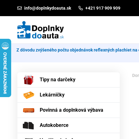
Prejsť na obsah
info@doplnkydoauta.sk
+421 917 909 909
Z dôvodu zvýšeného počtu objednávok reflexných plachiet na 
Do
Tipy na darčeky
Lekárničky
Povinná a doplnková výbava
Autokoberce