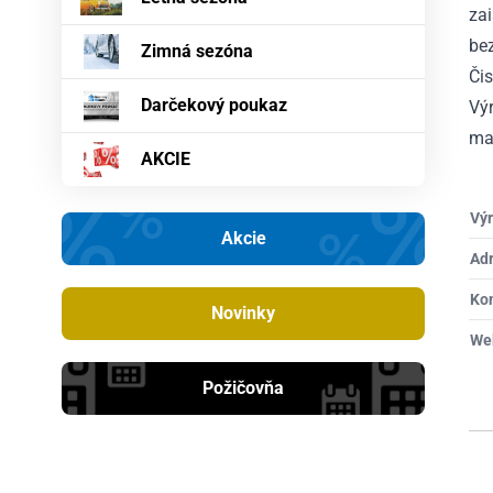
za
bez
Zimná sezóna
Či
Darčekový poukaz
Výr
maj
AKCIE
Výr
Akcie
Ad
Ko
Novinky
We
Požičovňa