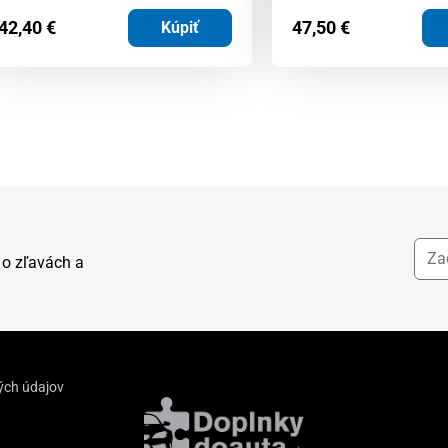
42,40
€
47,50
€
Kúpiť
 o zľavách a
ých údajov