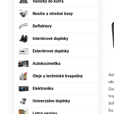
Vaničky do kufra
Nosiče a strešné boxy
Deflektory
Interiérové doplnky
Exteriérové doplnky
Autokozmetika
Au
Oleje a technické kvapaliny
okr
Elektronika
Gu
tva
Univerzálne doplnky
šof
Ku 
Letná sezóna