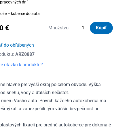
 pracovných dní
ože – koberce do auta
20
€
množstvo
Množstvo
Kúpiť
Autorohože
gumové
ať do obľúbených
so
oduktu:
ARZ0887
zvýšeným
okrajom
e otázku k produktu?
Ford
Ranger
V
é hlavne pre vyšší okraj po celom obvode. Výška
4m,
od snehu, vody a ďalších nečistôt.
4D
 mieru Vášho auta. Povrch každého autokoberca má
2011
nešmýkali a zabezpečili tým väčšiu bezpečnosť pri
-
2015
lastových fixácií pre predné autokoberce pre dokonalé