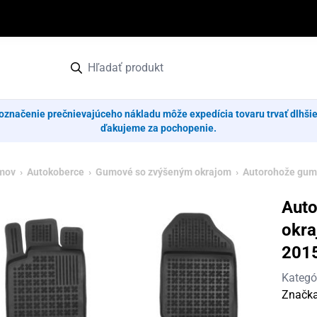
označenie prečnievajúceho nákladu môže expedícia tovaru trvať dlhši
ďakujeme za pochopenie.
mov
›
Autokoberce
›
Gumové so zvýšeným okrajom
› Autorohože gumo
Aut
okra
201
Kategó
Značk