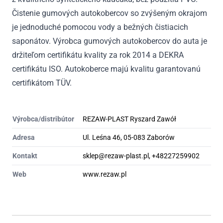
Čistenie gumových autokobercov so zvýšeným okrajom
je jednoduché pomocou vody a bežných čistiacich
saponátov. Výrobca gumových autokobercov do auta je
držiteľom certifikátu kvality za rok 2014 a DEKRA
certifikátu ISO. Autokoberce majú kvalitu garantovanú
certifikátom TÜV.
Výrobca/distribútor
REZAW-PLAST Ryszard Zawół
Adresa
Ul. Leśna 46, 05-083 Zaborów
Kontakt
sklep@rezaw-plast.pl, +48227259902
Web
www.rezaw.pl