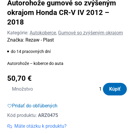
Autorohože gumové so zvýšeným
okrajom Honda CR-V IV 2012 –
2018
Kategórie:
Autokoberce
,
Gumové so zvýšeným okrajom
Značka:
Rezaw - Plast
do 14 pracovných dní
Autorohože – koberce do auta
50,70
€
množstvo
Množstvo
Kúpiť
Autorohože
gumové
Pridať do obľúbených
so
Kód produktu:
ARZ0475
zvýšeným
okrajom
Máte otázku k produktu?
Honda