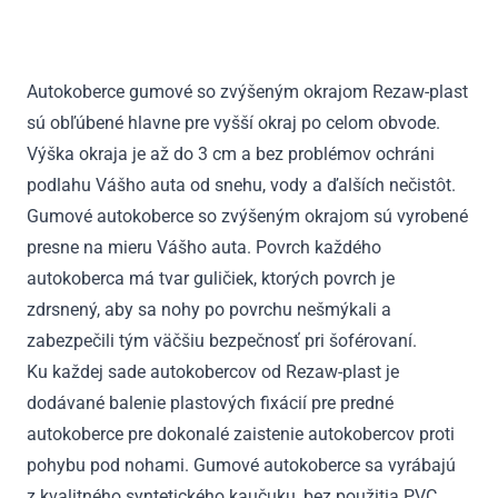
CR-
V
IV
Autokoberce gumové so zvýšeným okrajom Rezaw-plast
2012
sú obľúbené hlavne pre vyšší okraj po celom obvode.
-
2018
Výška okraja je až do 3 cm a bez problémov ochráni
podlahu Vášho auta od snehu, vody a ďalších nečistôt.
Gumové autokoberce so zvýšeným okrajom sú vyrobené
presne na mieru Vášho auta. Povrch každého
autokoberca má tvar guličiek, ktorých povrch je
zdrsnený, aby sa nohy po povrchu nešmýkali a
zabezpečili tým väčšiu bezpečnosť pri šoférovaní.
Ku každej sade autokobercov od Rezaw-plast je
dodávané balenie plastových fixácií pre predné
autokoberce pre dokonalé zaistenie autokobercov proti
pohybu pod nohami. Gumové autokoberce sa vyrábajú
z kvalitného syntetického kaučuku, bez použitia PVC.