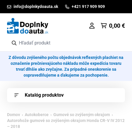
Prejsť na obsah
info@doplnkydoauta.sk
+421 917 909 909
0,00
€
Z dôvodu zvýšeného počtu objednávok reflexných plachiet na
označenie prečnievajúceho nákladu môže expedícia tovaru
trvať dlhšie ako zvyčajne. Za prípadné oneskorenie sa
ospravedlňujeme a ďakujeme za pochopenie.
Katalóg produktov
Domov
›
Autokoberce
›
Gumové so zvýšeným okrajom
›
Autorohože gumové so zvýšeným okrajom Honda CR-V IV 2012
– 2018