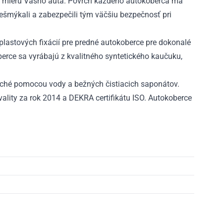
 mieru Vášho auta. Povrch každého autokoberca má
nešmýkali a zabezpečili tým väčšiu bezpečnosť pri
lastových fixácií pre predné autokoberce pre dokonalé
rce sa vyrábajú z kvalitného syntetického kaučuku,
ché pomocou vody a bežných čistiacich saponátov.
ality za rok 2014 a DEKRA certifikátu ISO. Autokoberce