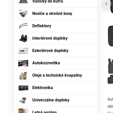
Vaničky do kufra
Nosiče a strešné boxy
Deflektory
Interiérové doplnky
Exteriérové doplnky
Autokozmetika
Oleje a technické kvapaliny
Elektronika
Au
Univerzálne doplnky
okr
Letná sezóna