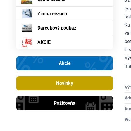
Gu
tva
Zimná sezóna
šof
Ku 
Darčekový poukaz
za
bez
AKCIE
Či
Výr
Akcie
maj
Novinky
Výr
Ad
Požičovňa
Ko
We