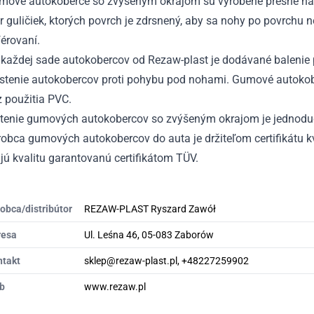
mové autokoberce so zvýšeným okrajom sú vyrobené presne na
r guličiek, ktorých povrch je zdrsnený, aby sa nohy po povrchu 
érovaní.
každej sade autokobercov od Rezaw-plast je dodávané balenie p
istenie autokobercov proti pohybu pod nohami. Gumové autokobe
 použitia PVC.
stenie gumových autokobercov so zvýšeným okrajom je jednodu
obca gumových autokobercov do auta je držiteľom certifikátu kv
ú kvalitu garantovanú certifikátom TÜV.
obca/distribútor
REZAW-PLAST Ryszard Zawół
resa
Ul. Leśna 46, 05-083 Zaborów
ntakt
sklep@rezaw-plast.pl, +48227259902
b
www.rezaw.pl