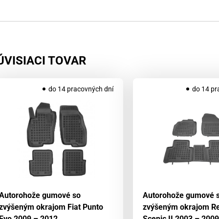
ÚVISIACI TOVAR
do 14 pracovných dní
do 14 pr
Autorohože gumové so
Autorohože gumové 
zvýšeným okrajom Fiat Punto
zvýšeným okrajom Re
Evo 2009 – 2012
Scenic II 2003 – 2009