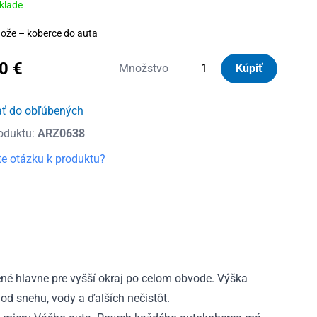
sklade
ože – koberce do auta
20
€
množstvo
Množstvo
Kúpiť
Autorohože
gumové
ať do obľúbených
so
oduktu:
ARZ0638
zvýšeným
okrajom
e otázku k produktu?
Hyundai
i30
III
HTB,
Combi
od
2016
é hlavne pre vyšší okraj po celom obvode. Výška
od snehu, vody a ďalších nečistôt.