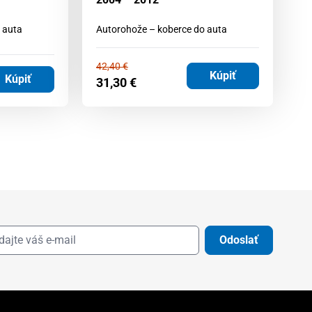
 auta
Autorohože – koberce do auta
Au
42,40
€
Kúpiť
4
Kúpiť
31,30
€
Odoslať