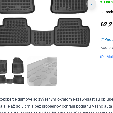
1 na 
Autoroh
62,
Prid
Kód pr
Mát
tokoberce gumové so zvýšeným okrajom Rezaw-plast sú obľúben
aja je až do 3 cm a bez problémov ochráni podlahu Vášho auta 