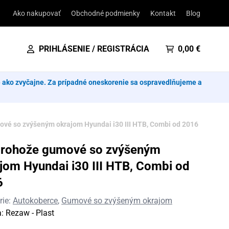
Ako nakupovať
Obchodné podmienky
Kontakt
Blog
PRIHLÁSENIE / REGISTRÁCIA
0,00
€
e ako zvyčajne. Za prípadné oneskorenie sa ospravedlňujeme a
vé so zvýšeným okrajom Hyundai i30 III HTB, Combi od 2016
orohože gumové so zvýšeným
jom Hyundai i30 III HTB, Combi od
6
rie:
Autokoberce
,
Gumové so zvýšeným okrajom
a:
Rezaw - Plast