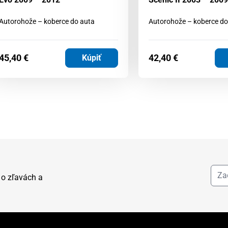
Autorohože – koberce do auta
Autorohože – koberce do
45,40
€
42,40
€
Kúpiť
 o zľavách a