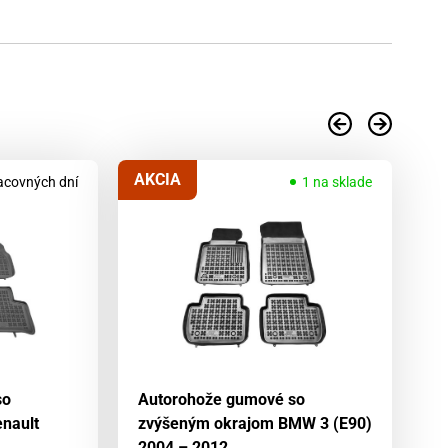
AKCIA
acovných dní
1 na sklade
so
Autorohože gumové so
A
nault
zvýšeným okrajom BMW 3 (E90)
zv
2004 – 2012
(