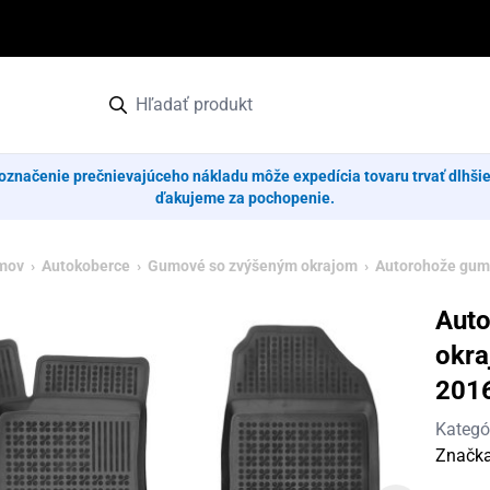
označenie prečnievajúceho nákladu môže expedícia tovaru trvať dlhši
ďakujeme za pochopenie.
mov
›
Autokoberce
›
Gumové so zvýšeným okrajom
› Autorohože gumo
Aut
okra
201
Kategó
Značk