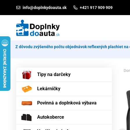
Prejsť na obsah
info@doplnkydoauta.sk
+421 917 909 909
Z dôvodu zvýšeného počtu objednávok reflexných plachiet na 
Do
Tipy na darčeky
Lekárničky
Povinná a doplnková výbava
Autokoberce