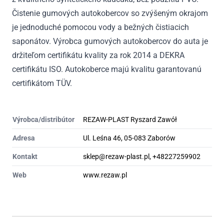
Čistenie gumových autokobercov so zvýšeným okrajom
je jednoduché pomocou vody a bežných čistiacich
saponátov. Výrobca gumových autokobercov do auta je
držiteľom certifikátu kvality za rok 2014 a DEKRA
certifikátu ISO. Autokoberce majú kvalitu garantovanú
certifikátom TÜV.
Výrobca/distribútor
REZAW-PLAST Ryszard Zawół
Adresa
Ul. Leśna 46, 05-083 Zaborów
Kontakt
sklep@rezaw-plast.pl, +48227259902
Web
www.rezaw.pl