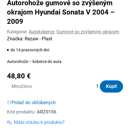
Autorohože gumové so zvýšeným
okrajom Hyundai Sonata V 2004 –
2009
Kategórie:
Autokoberce
,
Gumové so zvýšeným okrajom
Značka:
Rezaw - Plast
do 14 pracovných dní
Autorohože – koberce do auta
48,80
€
množstvo
Množstvo
Kúpiť
Autorohože
gumové
Pridať do obľúbených
so
Kód produktu:
ARZ0156
zvýšeným
okrajom
Máte otázku k produktu?
Hyundai