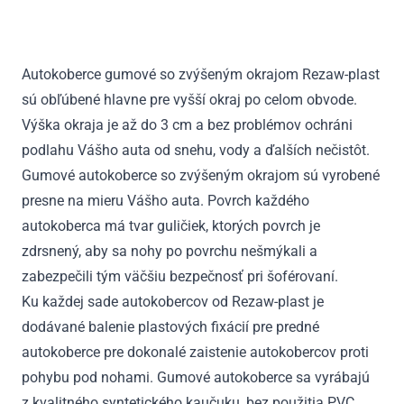
Sonata
V
2004
Autokoberce gumové so zvýšeným okrajom Rezaw-plast
-
sú obľúbené hlavne pre vyšší okraj po celom obvode.
2009
Výška okraja je až do 3 cm a bez problémov ochráni
podlahu Vášho auta od snehu, vody a ďalších nečistôt.
Gumové autokoberce so zvýšeným okrajom sú vyrobené
presne na mieru Vášho auta. Povrch každého
autokoberca má tvar guličiek, ktorých povrch je
zdrsnený, aby sa nohy po povrchu nešmýkali a
zabezpečili tým väčšiu bezpečnosť pri šoférovaní.
Ku každej sade autokobercov od Rezaw-plast je
dodávané balenie plastových fixácií pre predné
autokoberce pre dokonalé zaistenie autokobercov proti
pohybu pod nohami. Gumové autokoberce sa vyrábajú
z kvalitného syntetického kaučuku, bez použitia PVC.