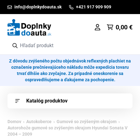
Prejsť na obsah
info@doplnkydoauta.sk
+421 917 909 909
0,00
€
Z dôvodu zvýšeného počtu objednávok reflexných plachiet na
označenie prečnievajúceho nákladu môže expedícia tovaru
trvať dlhšie ako zvyčajne. Za prípadné oneskorenie sa
ospravedlňujeme a ďakujeme za pochopenie.
Katalóg produktov
Domov
›
Autokoberce
›
Gumové so zvýšeným okrajom
›
Autorohože gumové so zvýšeným okrajom Hyundai Sonata V
2004 – 2009