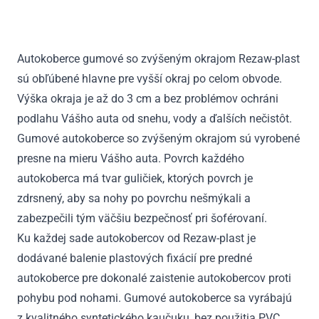
XF
II
(X260)
Autokoberce gumové so zvýšeným okrajom Rezaw-plast
vrátane
sú obľúbené hlavne pre vyšší okraj po celom obvode.
HEV
od
Výška okraja je až do 3 cm a bez problémov ochráni
2015
podlahu Vášho auta od snehu, vody a ďalších nečistôt.
Gumové autokoberce so zvýšeným okrajom sú vyrobené
presne na mieru Vášho auta. Povrch každého
autokoberca má tvar guličiek, ktorých povrch je
zdrsnený, aby sa nohy po povrchu nešmýkali a
zabezpečili tým väčšiu bezpečnosť pri šoférovaní.
Ku každej sade autokobercov od Rezaw-plast je
dodávané balenie plastových fixácií pre predné
autokoberce pre dokonalé zaistenie autokobercov proti
pohybu pod nohami. Gumové autokoberce sa vyrábajú
z kvalitného syntetického kaučuku, bez použitia PVC.