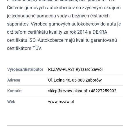
Čistenie gumových autokobercov so zvýšeným okrajom
je jednoduché pomocou vody a bežných čistiacich
saponátov. Výrobca gumových autokobercov do auta je
držiteľom certifikátu kvality za rok 2014 a DEKRA
certifikátu ISO. Autokoberce majú kvalitu garantovanú
certifikátom TÜV.
Výrobca/distribútor
REZAW-PLAST Ryszard Zawół
Adresa
Ul. Leśna 46, 05-083 Zaborów
Kontakt
sklep@rezaw-plast.pl, +48227259902
Web
www.rezaw.pl