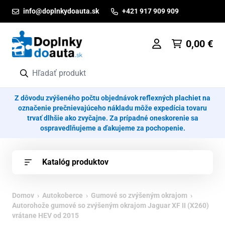
Prejsť na obsah
info@doplnkydoauta.sk
+421 917 909 909
0,00
€
Z dôvodu zvýšeného počtu objednávok reflexných plachiet na
označenie prečnievajúceho nákladu môže expedícia tovaru
trvať dlhšie ako zvyčajne. Za prípadné oneskorenie sa
ospravedlňujeme a ďakujeme za pochopenie.
Katalóg produktov
Domov
›
Autokoberce
›
Gumové so zvýšeným okrajom
›
Autorohože gumové so zvýšeným okrajom Jaguar XF II (X260)
vrátane HEV od 2015