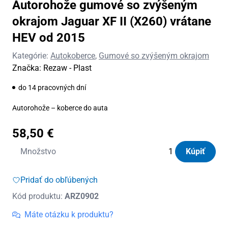
Autorohože gumové so zvýšeným
okrajom Jaguar XF II (X260) vrátane
HEV od 2015
Kategórie:
Autokoberce
,
Gumové so zvýšeným okrajom
Značka:
Rezaw - Plast
do 14 pracovných dní
Autorohože – koberce do auta
58,50
€
množstvo
Množstvo
Kúpiť
Autorohože
gumové
Pridať do obľúbených
so
Kód produktu:
ARZ0902
zvýšeným
okrajom
Máte otázku k produktu?
Jaguar