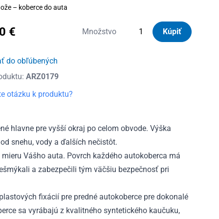
ože – koberce do auta
30
€
množstvo
Množstvo
Kúpiť
Autorohože
gumové
ať do obľúbených
so
oduktu:
ARZ0179
zvýšeným
okrajom
e otázku k produktu?
Kia
Carnival
II
é hlavne pre vyšší okraj po celom obvode. Výška
5m
od snehu, vody a ďalších nečistôt.
2005
 mieru Vášho auta. Povrch každého autokoberca má
-
nešmýkali a zabezpečili tým väčšiu bezpečnosť pri
2014
lastových fixácií pre predné autokoberce pre dokonalé
rce sa vyrábajú z kvalitného syntetického kaučuku,