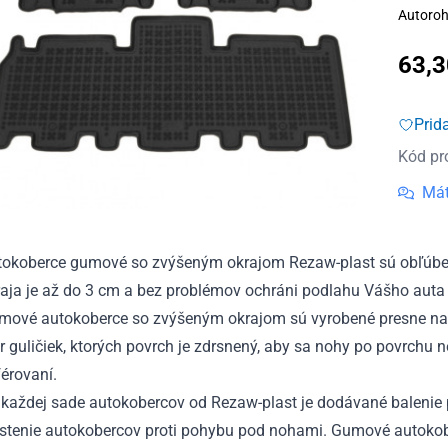
Autoroh
63,
Prid
Kód pr
Mát
tokoberce gumové so zvýšeným okrajom Rezaw-plast sú obľúben
aja je až do 3 cm a bez problémov ochráni podlahu Vášho auta 
mové autokoberce so zvýšeným okrajom sú vyrobené presne na
r guličiek, ktorých povrch je zdrsnený, aby sa nohy po povrchu 
érovaní.
každej sade autokobercov od Rezaw-plast je dodávané balenie p
istenie autokobercov proti pohybu pod nohami. Gumové autokobe