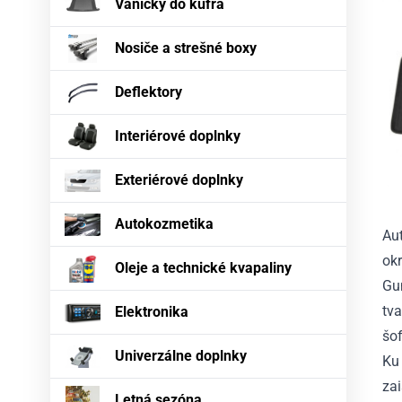
Vaničky do kufra
Nosiče a strešné boxy
Deflektory
Interiérové doplnky
Exteriérové doplnky
Autokozmetika
Au
okr
Oleje a technické kvapaliny
Gu
tva
Elektronika
šof
Univerzálne doplnky
Ku 
za
Letná sezóna