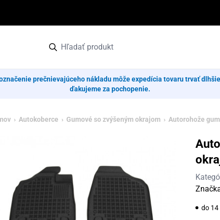
označenie prečnievajúceho nákladu môže expedícia tovaru trvať dlhši
ďakujeme za pochopenie.
mov
›
Autokoberce
›
Gumové so zvýšeným okrajom
› Autorohože gumo
Aut
okra
Kategó
Značk
do 14