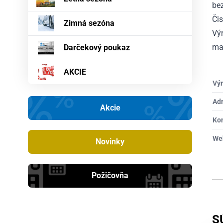
bez
Či
Zimná sezóna
Výr
maj
Darčekový poukaz
AKCIE
Výr
Ad
Akcie
Ko
We
Novinky
Požičovňa
S