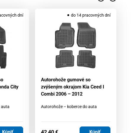
acovných dní
do 14 pracovných dní
so
Autorohože gumové so
A
nda City
zvýšeným okrajom Kia Ceed I
zv
Combi 2006 – 2012
Cr
pr
 auta
Autorohože – koberce do auta
Au
42,40
€
4
Kúpiť
Kúpiť