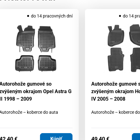
do 14 pracovných dní
do 14 pr
Autorohože gumové so
Autorohože gumové 
zvýšeným okrajom Opel Astra G
zvýšeným okrajom Ho
II 1998 – 2009
IV 2005 – 2008
Autorohože – koberce do auta
Autorohože – koberce do
42,40
€
49,40
€
Kúpiť