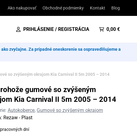
Ako nakupovať
Obchodné podmienky
Kontakt
Blog
PRIHLÁSENIE / REGISTRÁCIA
0,00
€
e ako zvyčajne. Za prípadné oneskorenie sa ospravedlňujeme a
vé so zvýšeným okrajom Kia Carnival II 5m 2005 – 2014
orohože gumové so zvýšeným
jom Kia Carnival II 5m 2005 – 2014
rie:
Autokoberce
,
Gumové so zvýšeným okrajom
a:
Rezaw - Plast
 pracovných dní