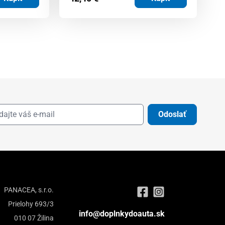
Odoslať
PANACEA, s.r.o.
Prielohy 693/3
info@doplnkydoauta.sk
010 07 Žilina