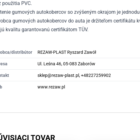
 použitia PVC.
stenie gumových autokobercov so zvýšeným okrajom je jednodu
obca gumových autokobercov do auta je držiteľom certifikátu kv
ú kvalitu garantovanú certifikátom TÜV.
obca/distribútor
REZAW-PLAST Ryszard Zawół
resa
Ul. Leśna 46, 05-083 Zaborów
ntakt
sklep@rezaw-plast.pl, +48227259902
b
www.rezaw.pl
ÚVISIACI TOVAR