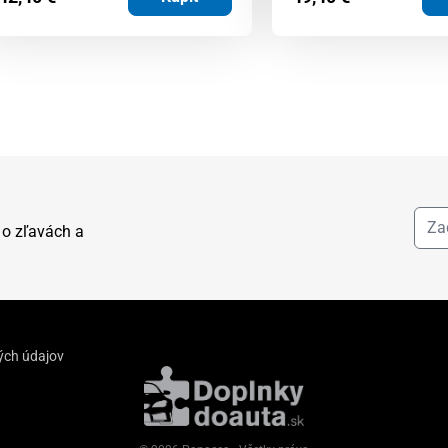
 o zľavách a
ých údajov