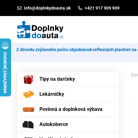
Prejsť na obsah
info@doplnkydoauta.sk
+421 917 909 909
Z dôvodu zvýšeného počtu objednávok reflexných plachiet na 
Do
Tipy na darčeky
Lekárničky
Povinná a doplnková výbava
Autokoberce