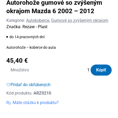
Autorohože gumové so zvýšeným
okrajom Mazda 6 2002 – 2012
Kategórie:
Autokoberce
,
Gumové so zvýšeným okrajom
Značka:
Rezaw - Plast
do 14 pracovných dní
Autorohože – koberce do auta
45,40
€
množstvo
Množstvo
Kúpiť
Autorohože
gumové
Pridať do obľúbených
so
Kód produktu:
ARZ0210
zvýšeným
okrajom
Máte otázku k produktu?
Mazda
6