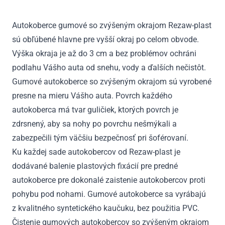
2002
-
Autokoberce gumové so zvýšeným okrajom Rezaw-plast
2012
sú obľúbené hlavne pre vyšší okraj po celom obvode.
Výška okraja je až do 3 cm a bez problémov ochráni
podlahu Vášho auta od snehu, vody a ďalších nečistôt.
Gumové autokoberce so zvýšeným okrajom sú vyrobené
presne na mieru Vášho auta. Povrch každého
autokoberca má tvar guličiek, ktorých povrch je
zdrsnený, aby sa nohy po povrchu nešmýkali a
zabezpečili tým väčšiu bezpečnosť pri šoférovaní.
Ku každej sade autokobercov od Rezaw-plast je
dodávané balenie plastových fixácií pre predné
autokoberce pre dokonalé zaistenie autokobercov proti
pohybu pod nohami. Gumové autokoberce sa vyrábajú
z kvalitného syntetického kaučuku, bez použitia PVC.
Čistenie gumových autokobercov so zvýšeným okrajom