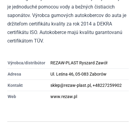
je jednoduché pomocou vody a bežných čistiacich
saponátov. Výrobca gumových autokobercov do auta je
držiteľom certifikátu kvality za rok 2014 a DEKRA
certifikátu ISO. Autokoberce majú kvalitu garantovanú
certifikátom TÜV.
Výrobca/distribútor
REZAW-PLAST Ryszard Zawół
Adresa
Ul. Leśna 46, 05-083 Zaborów
Kontakt
sklep@rezaw-plast.pl, +48227259902
Web
www.rezaw.pl