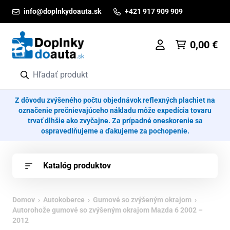
Prejsť na obsah
info@doplnkydoauta.sk
+421 917 909 909
0,00
€
Z dôvodu zvýšeného počtu objednávok reflexných plachiet na
označenie prečnievajúceho nákladu môže expedícia tovaru
trvať dlhšie ako zvyčajne. Za prípadné oneskorenie sa
ospravedlňujeme a ďakujeme za pochopenie.
Katalóg produktov
Domov
›
Autokoberce
›
Gumové so zvýšeným okrajom
›
Autorohože gumové so zvýšeným okrajom Mazda 6 2002 –
2012