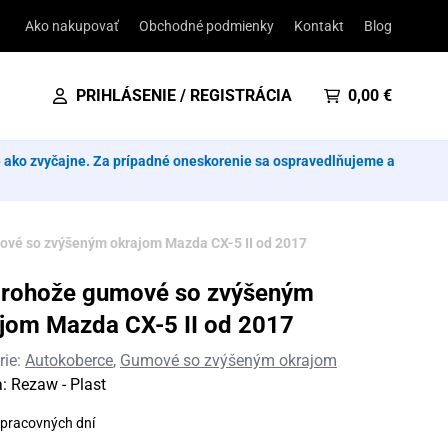
Ako nakupovať
Obchodné podmienky
Kontakt
Blog
PRIHLÁSENIE / REGISTRÁCIA
0,00
€
e ako zvyčajne. Za prípadné oneskorenie sa ospravedlňujeme a
vé so zvýšeným okrajom Mazda CX-5 II od 2017
orohože gumové so zvýšeným
jom Mazda CX-5 II od 2017
rie:
Autokoberce
,
Gumové so zvýšeným okrajom
a:
Rezaw - Plast
 pracovných dní