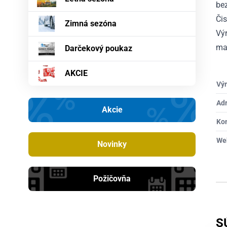
bez
Či
Zimná sezóna
Výr
maj
Darčekový poukaz
AKCIE
Výr
Ad
Akcie
Ko
We
Novinky
Požičovňa
S