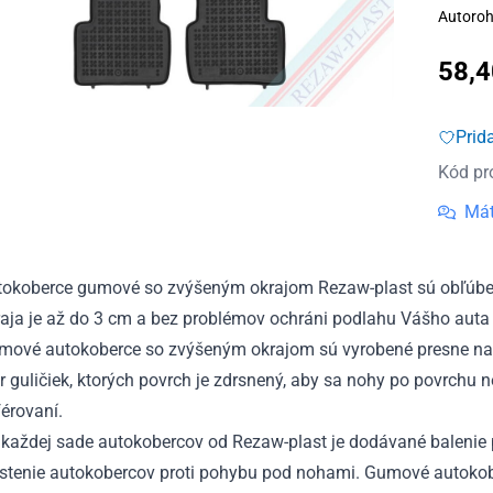
Autoroh
58,
Prid
Kód pr
Mát
tokoberce gumové so zvýšeným okrajom Rezaw-plast sú obľúben
aja je až do 3 cm a bez problémov ochráni podlahu Vášho auta 
mové autokoberce so zvýšeným okrajom sú vyrobené presne na
r guličiek, ktorých povrch je zdrsnený, aby sa nohy po povrchu 
érovaní.
každej sade autokobercov od Rezaw-plast je dodávané balenie p
istenie autokobercov proti pohybu pod nohami. Gumové autokobe