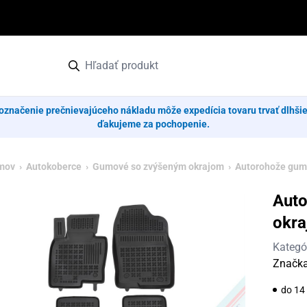
označenie prečnievajúceho nákladu môže expedícia tovaru trvať dlhši
ďakujeme za pochopenie.
mov
›
Autokoberce
›
Gumové so zvýšeným okrajom
› Autorohože gumo
Aut
okra
Kategó
Značk
do 14