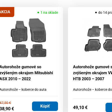
AKCIA
1 na sklade
do 14 pr
Autorohože gumové so
Autorohože gumové 
zvýšeným okrajom Mitsubishi
zvýšeným okrajom VW
ASX 2010 – 2022
HTB 2003 – 2007
Autorohože – koberce do auta
Autorohože – koberce do
47,50
€
Kúpiť
49,10
€
38,90
€