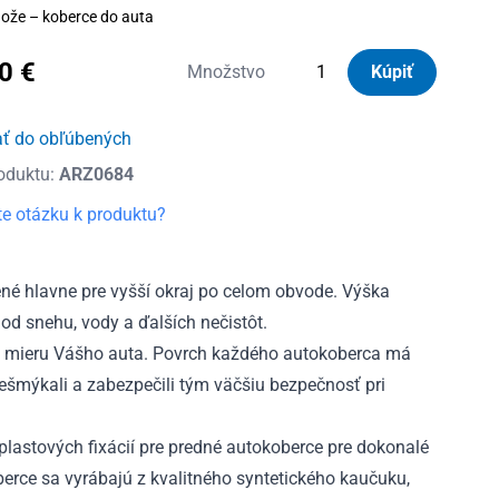
ože – koberce do auta
40
€
množstvo
Množstvo
Kúpiť
Autorohože
gumové
ať do obľúbených
so
oduktu:
ARZ0684
zvýšeným
okrajom
e otázku k produktu?
Mazda
CX-
5
é hlavne pre vyšší okraj po celom obvode. Výška
II
od snehu, vody a ďalších nečistôt.
od
 mieru Vášho auta. Povrch každého autokoberca má
2017
nešmýkali a zabezpečili tým väčšiu bezpečnosť pri
lastových fixácií pre predné autokoberce pre dokonalé
rce sa vyrábajú z kvalitného syntetického kaučuku,