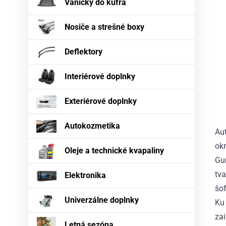
Vaničky do kufra
Nosiče a strešné boxy
Deflektory
Interiérové doplnky
Exteriérové doplnky
Autokozmetika
Au
okr
Oleje a technické kvapaliny
Gu
tva
Elektronika
šof
Univerzálne doplnky
Ku 
za
Letná sezóna