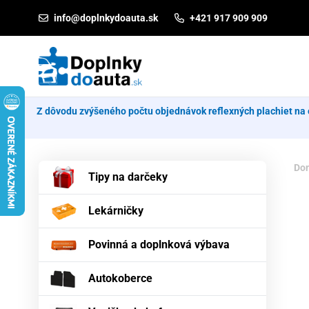
Prejsť na obsah
info@doplnkydoauta.sk
+421 917 909 909
Z dôvodu zvýšeného počtu objednávok reflexných plachiet na 
Do
Tipy na darčeky
Lekárničky
Povinná a doplnková výbava
Autokoberce