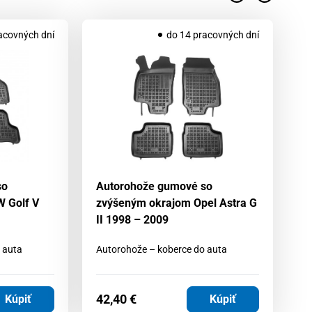
AK
acovných dní
do 14 pracovných dní
so
Autorohože gumové so
A
 Golf V
zvýšeným okrajom Opel Astra G
z
II 1998 – 2009
2
 auta
Autorohože – koberce do auta
Au
42
42,40
€
Kúpiť
Kúpiť
3