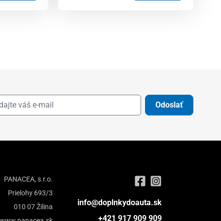
Odoslať
PANACEA, s.r.o.
Prielohy 693/3
info@doplnkydoauta.sk
010 07 Žilina
+421 917 909 909
www.panacea.sk