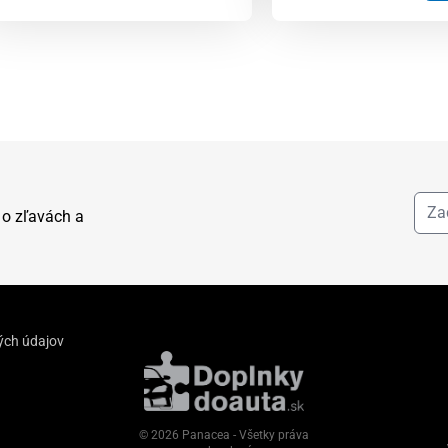
 o zľavách a
ých údajov
© 2026 Panacea - Všetky práva