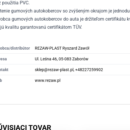
 použitia PVC.
stenie gumových autokobercov so zvýšeným okrajom je jednodu
obca gumových autokobercov do auta je držiteľom certifikátu kv
ú kvalitu garantovanú certifikátom TÜV.
obca/distribútor
REZAW-PLAST Ryszard Zawół
resa
Ul. Leśna 46, 05-083 Zaborów
ntakt
sklep@rezaw-plast.pl, +48227259902
b
www.rezaw.pl
ÚVISIACI TOVAR