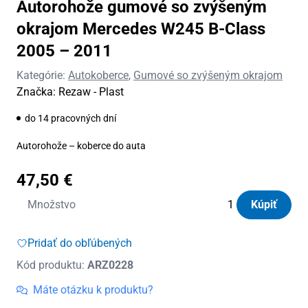
Autorohože gumové so zvýšeným
okrajom Mercedes W245 B-Class
2005 – 2011
Kategórie:
Autokoberce
,
Gumové so zvýšeným okrajom
Značka:
Rezaw - Plast
do 14 pracovných dní
Autorohože – koberce do auta
47,50
€
množstvo
Množstvo
Kúpiť
Autorohože
gumové
Pridať do obľúbených
so
Kód produktu:
ARZ0228
zvýšeným
okrajom
Máte otázku k produktu?
Mercedes