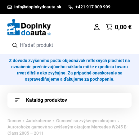
Prejsť na obsah
info@doplnkydoauta.sk
+421 917 909 909
0,00
€
Z dôvodu zvýšeného počtu objednávok reflexných plachiet na
označenie prečnievajúceho nákladu môže expedícia tovaru
trvať dlhšie ako zvyčajne. Za prípadné oneskorenie sa
ospravedlňujeme a ďakujeme za pochopenie.
Katalóg produktov
Domov
›
Autokoberce
›
Gumové so zvýšeným okrajom
›
Autorohože gumové so zvýšeným okrajom Mercedes W245 B-
Class 2005 – 2011