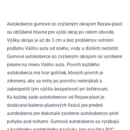
W245
B-
Class
Autokoberce gumové so zvýšeným okrajom Rezaw-plast
2005
sú obľúbené hlavne pre vyšší okraj po celom obvode.
-
2011
Výška okraja je až do 3 cm a bez problémov ochráni
podlahu Vášho auta od snehu, vody a ďalších nečistôt.
Gumové autokoberce so zvýšeným okrajom sú vyrobené
presne na mieru Vášho auta. Povrch každého
autokoberca má tvar guličiek, ktorých povrch je
zdrsnený, aby sa nohy po povrchu nešmýkali a
zabezpečili tým väčšiu bezpečnosť pri šoférovaní.
Ku každej sade autokobercov od Rezaw-plast je
dodávané balenie plastových fixácií pre predné
autokoberce pre dokonalé zaistenie autokobercov proti
pohybu pod nohami. Gumové autokoberce sa vyrábajú
z kvalitného syntetického kaučuku, bez použitia PVC.