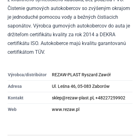
Čistenie gumových autokobercov so zvýšeným okrajom
je jednoduché pomocou vody a bežných čistiacich
saponátov. Výrobca gumových autokobercov do auta je
držiteľom certifikátu kvality za rok 2014 a DEKRA
certifikátu ISO. Autokoberce majú kvalitu garantovanú
certifikátom TÜV.
Výrobca/distribútor
REZAW-PLAST Ryszard Zawół
Adresa
Ul. Leśna 46, 05-083 Zaborów
Kontakt
sklep@rezaw-plast.pl, +48227259902
Web
www.rezaw.pl