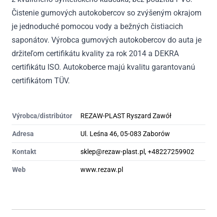
Čistenie gumových autokobercov so zvýšeným okrajom
je jednoduché pomocou vody a bežných čistiacich
saponátov. Výrobca gumových autokobercov do auta je
držiteľom certifikátu kvality za rok 2014 a DEKRA
certifikátu ISO. Autokoberce majú kvalitu garantovanú
certifikátom TÜV.
Výrobca/distribútor
REZAW-PLAST Ryszard Zawół
Adresa
Ul. Leśna 46, 05-083 Zaborów
Kontakt
sklep@rezaw-plast.pl, +48227259902
Web
www.rezaw.pl