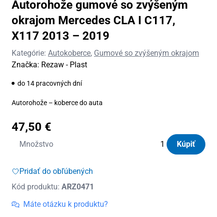
Autorohože gumové so zvýšeným
okrajom Mercedes CLA I C117,
X117 2013 – 2019
Kategórie:
Autokoberce
,
Gumové so zvýšeným okrajom
Značka:
Rezaw - Plast
do 14 pracovných dní
Autorohože – koberce do auta
47,50
€
množstvo
Množstvo
Kúpiť
Autorohože
gumové
Pridať do obľúbených
so
Kód produktu:
ARZ0471
zvýšeným
okrajom
Máte otázku k produktu?
Mercedes