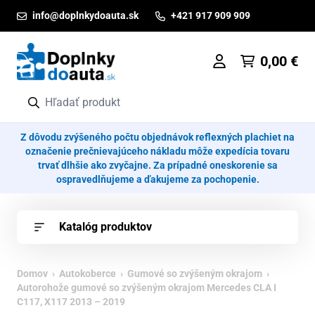
Prejsť na obsah
info@doplnkydoauta.sk
+421 917 909 909
0,00
€
Z dôvodu zvýšeného počtu objednávok reflexných plachiet na
označenie prečnievajúceho nákladu môže expedícia tovaru
trvať dlhšie ako zvyčajne. Za prípadné oneskorenie sa
ospravedlňujeme a ďakujeme za pochopenie.
Katalóg produktov
Domov
›
Autokoberce
›
Gumové so zvýšeným okrajom
›
Autorohože gumové so zvýšeným okrajom Mercedes CLA I
C117, X117 2013 – 2019