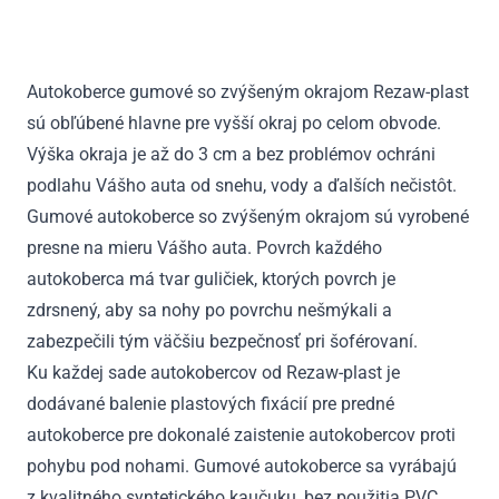
CLA
I
C117,
Autokoberce gumové so zvýšeným okrajom Rezaw-plast
X117
sú obľúbené hlavne pre vyšší okraj po celom obvode.
2013
-
Výška okraja je až do 3 cm a bez problémov ochráni
2019
podlahu Vášho auta od snehu, vody a ďalších nečistôt.
Gumové autokoberce so zvýšeným okrajom sú vyrobené
presne na mieru Vášho auta. Povrch každého
autokoberca má tvar guličiek, ktorých povrch je
zdrsnený, aby sa nohy po povrchu nešmýkali a
zabezpečili tým väčšiu bezpečnosť pri šoférovaní.
Ku každej sade autokobercov od Rezaw-plast je
dodávané balenie plastových fixácií pre predné
autokoberce pre dokonalé zaistenie autokobercov proti
pohybu pod nohami. Gumové autokoberce sa vyrábajú
z kvalitného syntetického kaučuku, bez použitia PVC.