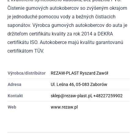
Čistenie gumových autokobercov so zvýšeným okrajom
je jednoduché pomocou vody a bežných čistiacich
saponátov. Výrobca gumových autokobercov do auta je
držiteľom certifikátu kvality za rok 2014 a DEKRA
certifikátu ISO. Autokoberce majú kvalitu garantovanú
certifikátom TÜV.
Výrobca/distribútor
REZAW-PLAST Ryszard Zawół
Adresa
Ul. Leśna 46, 05-083 Zaborów
Kontakt
sklep@rezaw-plast.pl, +48227259902
Web
www.rezaw.pl