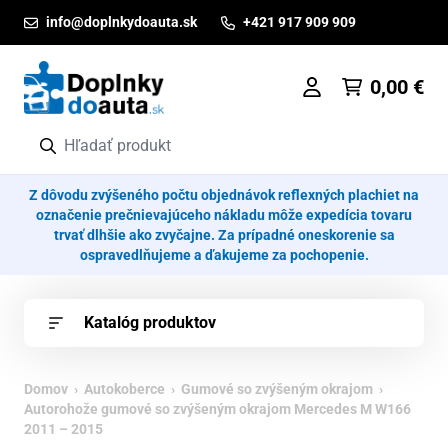
Prejsť na obsah
info@doplnkydoauta.sk
+421 917 909 909
0,00
€
Z dôvodu zvýšeného počtu objednávok reflexných plachiet na
označenie prečnievajúceho nákladu môže expedícia tovaru
trvať dlhšie ako zvyčajne. Za prípadné oneskorenie sa
ospravedlňujeme a ďakujeme za pochopenie.
Katalóg produktov
Domov
›
Autokoberce
›
Gumové so zvýšeným okrajom
›
Autorohože gumové so zvýšeným okrajom Mercedes M W166
2011 – 2015