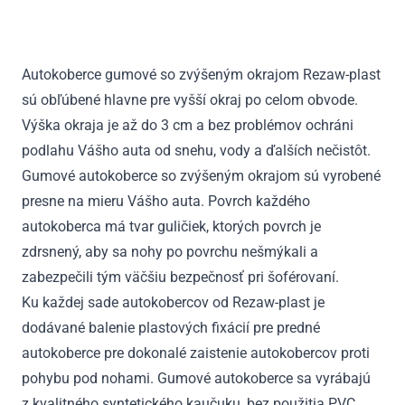
M
W166
2011
Autokoberce gumové so zvýšeným okrajom Rezaw-plast
-
sú obľúbené hlavne pre vyšší okraj po celom obvode.
2015
Výška okraja je až do 3 cm a bez problémov ochráni
podlahu Vášho auta od snehu, vody a ďalších nečistôt.
Gumové autokoberce so zvýšeným okrajom sú vyrobené
presne na mieru Vášho auta. Povrch každého
autokoberca má tvar guličiek, ktorých povrch je
zdrsnený, aby sa nohy po povrchu nešmýkali a
zabezpečili tým väčšiu bezpečnosť pri šoférovaní.
Ku každej sade autokobercov od Rezaw-plast je
dodávané balenie plastových fixácií pre predné
autokoberce pre dokonalé zaistenie autokobercov proti
pohybu pod nohami. Gumové autokoberce sa vyrábajú
z kvalitného syntetického kaučuku, bez použitia PVC.