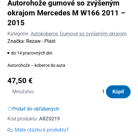
Autorohože gumové so zvýšeným
okrajom Mercedes M W166 2011 –
2015
Kategórie:
Autokoberce
,
Gumové so zvýšeným okrajom
Značka:
Rezaw - Plast
do 14 pracovných dní
Autorohože – koberce do auta
47,50
€
množstvo
Množstvo
Kúpiť
Autorohože
gumové
Pridať do obľúbených
so
Kód produktu:
ARZ0219
zvýšeným
okrajom
Máte otázku k produktu?
Mercedes