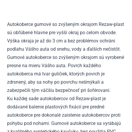
Lancer
Evo
X
Autokoberce gumové so zvýšeným okrajom Rezaw-plast
2007
sú obľúbené hlavne pre vyšší okraj po celom obvode.
-
2015
Výška okraja je až do 3 cm a bez problémov ochráni
podlahu Vášho auta od snehu, vody a ďalších nečistôt.
Gumové autokoberce so zvýšeným okrajom sú vyrobené
presne na mieru Vášho auta. Povrch každého
autokoberca má tvar guličiek, ktorých povrch je
zdrsnený, aby sa nohy po povrchu nešmýkali a
zabezpečili tým väčšiu bezpečnosť pri šoférovaní.
Ku každej sade autokobercov od Rezaw-plast je
dodávané balenie plastových fixácií pre predné
autokoberce pre dokonalé zaistenie autokobercov proti
pohybu pod nohami. Gumové autokoberce sa vyrábajú
z kvalitného syntetického kaučuku, bez použitia PVC.