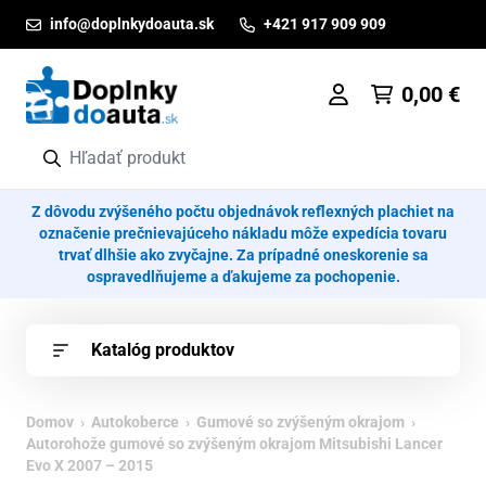
Prejsť na obsah
info@doplnkydoauta.sk
+421 917 909 909
0,00
€
Z dôvodu zvýšeného počtu objednávok reflexných plachiet na
označenie prečnievajúceho nákladu môže expedícia tovaru
trvať dlhšie ako zvyčajne. Za prípadné oneskorenie sa
ospravedlňujeme a ďakujeme za pochopenie.
Katalóg produktov
Domov
›
Autokoberce
›
Gumové so zvýšeným okrajom
›
Autorohože gumové so zvýšeným okrajom Mitsubishi Lancer
Evo X 2007 – 2015