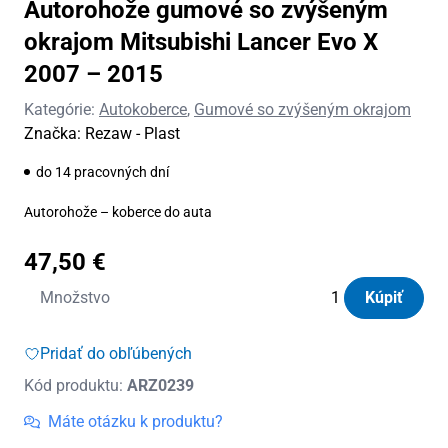
Autorohože gumové so zvýšeným
okrajom Mitsubishi Lancer Evo X
2007 – 2015
Kategórie:
Autokoberce
,
Gumové so zvýšeným okrajom
Značka:
Rezaw - Plast
do 14 pracovných dní
Autorohože – koberce do auta
47,50
€
množstvo
Množstvo
Kúpiť
Autorohože
gumové
Pridať do obľúbených
so
Kód produktu:
ARZ0239
zvýšeným
okrajom
Máte otázku k produktu?
Mitsubishi