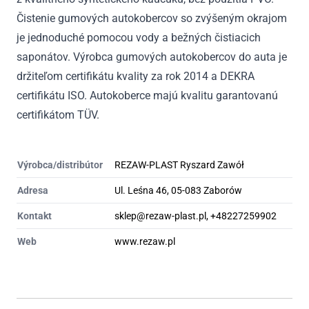
Čistenie gumových autokobercov so zvýšeným okrajom
je jednoduché pomocou vody a bežných čistiacich
saponátov. Výrobca gumových autokobercov do auta je
držiteľom certifikátu kvality za rok 2014 a DEKRA
certifikátu ISO. Autokoberce majú kvalitu garantovanú
certifikátom TÜV.
Výrobca/distribútor
REZAW-PLAST Ryszard Zawół
Adresa
Ul. Leśna 46, 05-083 Zaborów
Kontakt
sklep@rezaw-plast.pl, +48227259902
Web
www.rezaw.pl