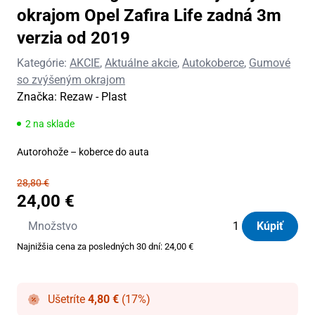
okrajom Opel Zafira Life zadná 3m
verzia od 2019
Kategórie:
AKCIE
,
Aktuálne akcie
,
Autokoberce
,
Gumové
so zvýšeným okrajom
Značka:
Rezaw - Plast
2 na sklade
Autorohože – koberce do auta
28,80
€
24,00
€
množstvo
Množstvo
Kúpiť
Autorohože
Najnižšia cena za posledných 30 dní:
24,00
€
gumové
so
zvýšeným
Ušetríte
4,80
€
(17%)
okrajom