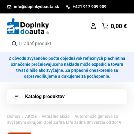
Prejsť na obsah
info@doplnkydoauta.sk
+421 917 909 909
0,00
€
Z dôvodu zvýšeného počtu objednávok reflexných plachiet na
označenie prečnievajúceho nákladu môže expedícia tovaru
trvať dlhšie ako zvyčajne. Za prípadné oneskorenie sa
ospravedlňujeme a ďakujeme za pochopenie.
Katalóg produktov
Domov
›
AKCIE
›
Aktuálne akcie
› Autorohože gumové so
zvýšeným okrajom Opel Zafira Life zadná 3m verzia od 2019