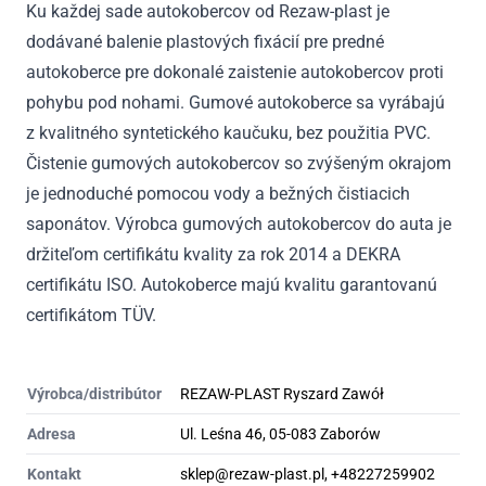
Ku každej sade autokobercov od Rezaw-plast je
dodávané balenie plastových fixácií pre predné
autokoberce pre dokonalé zaistenie autokobercov proti
pohybu pod nohami. Gumové autokoberce sa vyrábajú
z kvalitného syntetického kaučuku, bez použitia PVC.
Čistenie gumových autokobercov so zvýšeným okrajom
je jednoduché pomocou vody a bežných čistiacich
saponátov. Výrobca gumových autokobercov do auta je
držiteľom certifikátu kvality za rok 2014 a DEKRA
certifikátu ISO. Autokoberce majú kvalitu garantovanú
certifikátom TÜV.
Výrobca/distribútor
REZAW-PLAST Ryszard Zawół
Adresa
Ul. Leśna 46, 05-083 Zaborów
Kontakt
sklep@rezaw-plast.pl, +48227259902