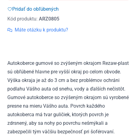
Opel
Pridať do obľúbených
Zafira
Kód produktu:
ARZ0805
Life
zadná
Máte otázku k produktu?
3m
verzia
od
2019
Autokoberce gumové so zvýšeným okrajom Rezaw-plast
sú obľúbené hlavne pre vyšší okraj po celom obvode.
Výška okraja je až do 3 cm a bez problémov ochráni
podlahu Vášho auta od snehu, vody a ďalších nečistôt.
Gumové autokoberce so zvýšeným okrajom sú vyrobené
presne na mieru Vášho auta. Povrch každého
autokoberca má tvar guličiek, ktorých povrch je
zdrsnený, aby sa nohy po povrchu nešmýkali a
zabezpečili tým väčšiu bezpečnosť pri šoférovaní.