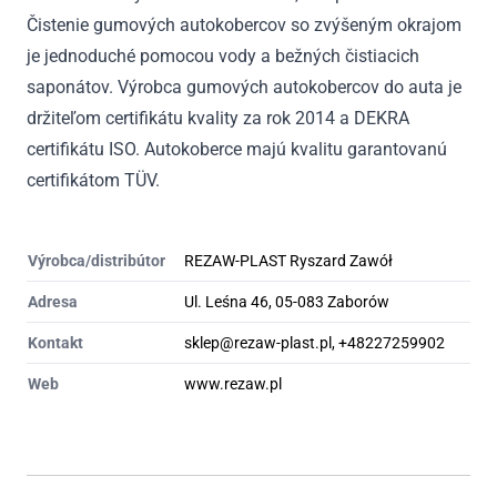
Čistenie gumových autokobercov so zvýšeným okrajom
je jednoduché pomocou vody a bežných čistiacich
saponátov. Výrobca gumových autokobercov do auta je
držiteľom certifikátu kvality za rok 2014 a DEKRA
certifikátu ISO. Autokoberce majú kvalitu garantovanú
certifikátom TÜV.
Výrobca/distribútor
REZAW-PLAST Ryszard Zawół
Adresa
Ul. Leśna 46, 05-083 Zaborów
Kontakt
sklep@rezaw-plast.pl, +48227259902
Web
www.rezaw.pl