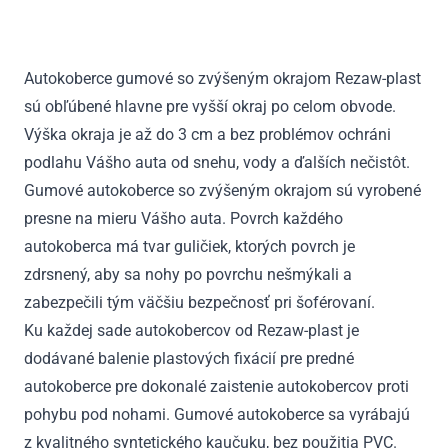
Alhambra
II
5m
Autokoberce gumové so zvýšeným okrajom Rezaw-plast
2010
sú obľúbené hlavne pre vyšší okraj po celom obvode.
-
2022
Výška okraja je až do 3 cm a bez problémov ochráni
podlahu Vášho auta od snehu, vody a ďalších nečistôt.
Gumové autokoberce so zvýšeným okrajom sú vyrobené
presne na mieru Vášho auta. Povrch každého
autokoberca má tvar guličiek, ktorých povrch je
zdrsnený, aby sa nohy po povrchu nešmýkali a
zabezpečili tým väčšiu bezpečnosť pri šoférovaní.
Ku každej sade autokobercov od Rezaw-plast je
dodávané balenie plastových fixácií pre predné
autokoberce pre dokonalé zaistenie autokobercov proti
pohybu pod nohami. Gumové autokoberce sa vyrábajú
z kvalitného syntetického kaučuku, bez použitia PVC.