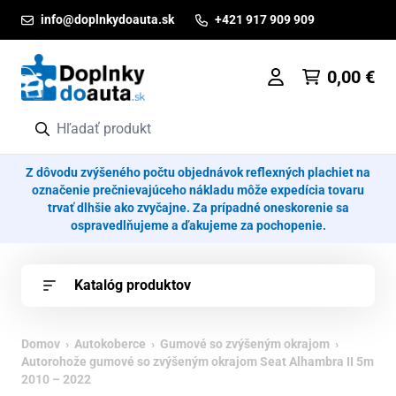
Prejsť na obsah
info@doplnkydoauta.sk
+421 917 909 909
0,00
€
Z dôvodu zvýšeného počtu objednávok reflexných plachiet na
označenie prečnievajúceho nákladu môže expedícia tovaru
trvať dlhšie ako zvyčajne. Za prípadné oneskorenie sa
ospravedlňujeme a ďakujeme za pochopenie.
Katalóg produktov
Domov
›
Autokoberce
›
Gumové so zvýšeným okrajom
›
Autorohože gumové so zvýšeným okrajom Seat Alhambra II 5m
2010 – 2022