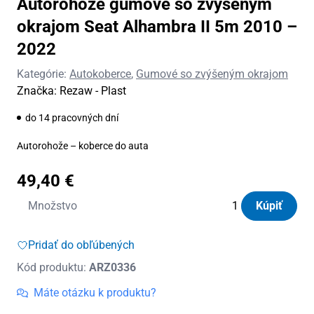
Autorohože gumové so zvýšeným
okrajom Seat Alhambra II 5m 2010 –
2022
Kategórie:
Autokoberce
,
Gumové so zvýšeným okrajom
Značka:
Rezaw - Plast
do 14 pracovných dní
Autorohože – koberce do auta
49,40
€
množstvo
Množstvo
Kúpiť
Autorohože
gumové
Pridať do obľúbených
so
Kód produktu:
ARZ0336
zvýšeným
okrajom
Máte otázku k produktu?
Seat