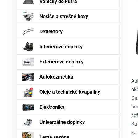
Vaničky do kufra
Nosiče a strešné boxy
Deflektory
Interiérové doplnky
Exteriérové doplnky
Autokozmetika
Au
okr
Oleje a technické kvapaliny
Gu
tva
Elektronika
šof
Univerzálne doplnky
Ku 
za
Letná sezóna