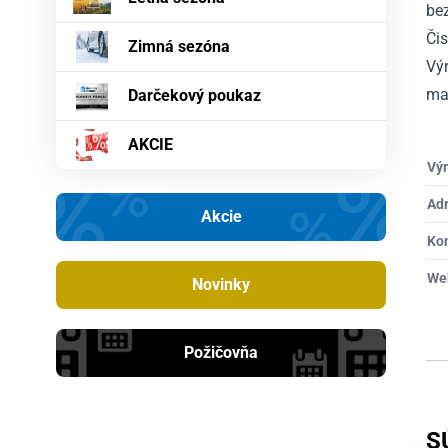
bez
Či
Zimná sezóna
Výr
maj
Darčekový poukaz
AKCIE
Výr
Ad
Akcie
Ko
We
Novinky
Požičovňa
S