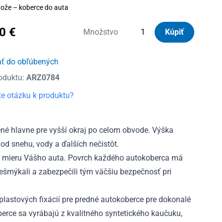
ože – koberce do auta
40
€
množstvo
Množstvo
Kúpiť
Autorohože
gumové
ať do obľúbených
so
oduktu:
ARZ0784
zvýšeným
okrajom
e otázku k produktu?
Toyota
Auris
II
é hlavne pre vyšší okraj po celom obvode. Výška
2012
od snehu, vody a ďalších nečistôt.
-
 mieru Vášho auta. Povrch každého autokoberca má
2018
nešmýkali a zabezpečili tým väčšiu bezpečnosť pri
lastových fixácií pre predné autokoberce pre dokonalé
rce sa vyrábajú z kvalitného syntetického kaučuku,