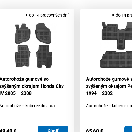
do 14 pracovných dní
do 14 pr
Autorohože gumové so
Autorohože gumové 
zvýšeným okrajom Honda City
zvýšeným okrajom P
IV 2005 – 2008
1994 – 2002
Autorohože – koberce do auta
Autorohože – koberce do
49,40
€
65,60
€
Kúpiť