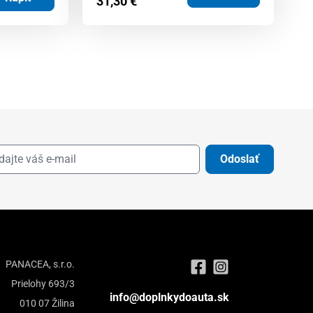
31,30
€
Odoslať
PANACEA, s.r.o.
Prielohy 693/3
info@doplnkydoauta.sk
010 07 Žilina