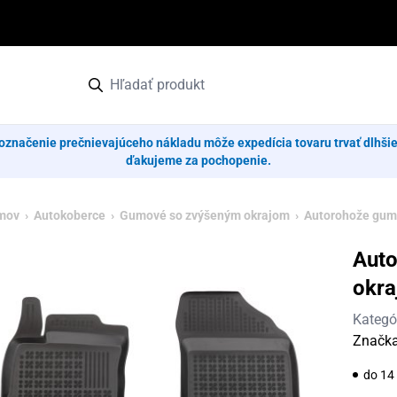
označenie prečnievajúceho nákladu môže expedícia tovaru trvať dlhši
ďakujeme za pochopenie.
mov
›
Autokoberce
›
Gumové so zvýšeným okrajom
› Autorohože gumo
Aut
okra
Kategó
Značk
do 14