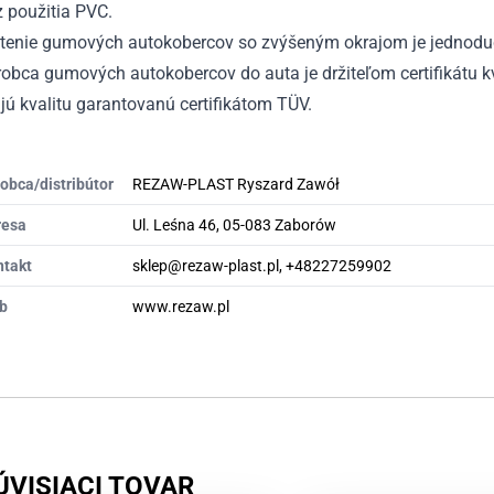
 použitia PVC.
stenie gumových autokobercov so zvýšeným okrajom je jednodu
obca gumových autokobercov do auta je držiteľom certifikátu kv
ú kvalitu garantovanú certifikátom TÜV.
obca/distribútor
REZAW-PLAST Ryszard Zawół
resa
Ul. Leśna 46, 05-083 Zaborów
ntakt
sklep@rezaw-plast.pl, +48227259902
b
www.rezaw.pl
ÚVISIACI TOVAR