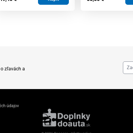
 o zľavách a
ých údajov