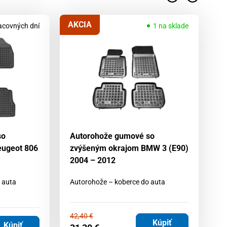
AKCIA
acovných dní
1 na sklade
so
Autorohože gumové so
A
eugeot 806
zvýšeným okrajom BMW 3 (E90)
z
2004 – 2012
ve
2
 auta
Autorohože – koberce do auta
Au
42,40
€
Kúpiť
4
Kúpiť