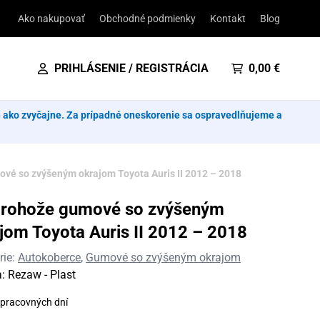
Ako nakupovať
Obchodné podmienky
Kontakt
Blog
PRIHLÁSENIE / REGISTRÁCIA
0,00
€
e ako zvyčajne. Za prípadné oneskorenie sa ospravedlňujeme a
vé so zvýšeným okrajom Toyota Auris II 2012 – 2018
orohože gumové so zvýšeným
jom Toyota Auris II 2012 – 2018
rie:
Autokoberce
,
Gumové so zvýšeným okrajom
a:
Rezaw - Plast
 pracovných dní