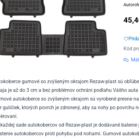
Autoroh
45,
Prid
Kód pr
Mát
tokoberce gumové so zvýšeným okrajom Rezaw-plast sú obľúben
aja je až do 3 cm a bez problémov ochráni podlahu Vášho auta 
mové autokoberce so zvýšeným okrajom sú vyrobené presne na
r guličiek, ktorých povrch je zdrsnený, aby sa nohy po povrchu 
érovaní.
každej sade autokobercov od Rezaw-plast je dodávané balenie p
istenie autokobercov proti pohybu pod nohami. Gumové autokobe