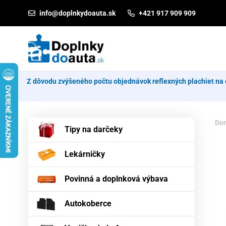
Prejsť na obsah
info@doplnkydoauta.sk
+421 917 909 909
Z dôvodu zvýšeného počtu objednávok reflexných plachiet na 
Do
Tipy na darčeky
Lekárničky
Povinná a doplnková výbava
Autokoberce