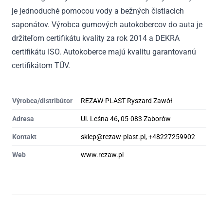
je jednoduché pomocou vody a bežných čistiacich
saponátov. Výrobca gumových autokobercov do auta je
držiteľom certifikátu kvality za rok 2014 a DEKRA
certifikátu ISO. Autokoberce majú kvalitu garantovanú
certifikátom TÜV.
Výrobca/distribútor
REZAW-PLAST Ryszard Zawół
Adresa
Ul. Leśna 46, 05-083 Zaborów
Kontakt
sklep@rezaw-plast.pl, +48227259902
Web
www.rezaw.pl