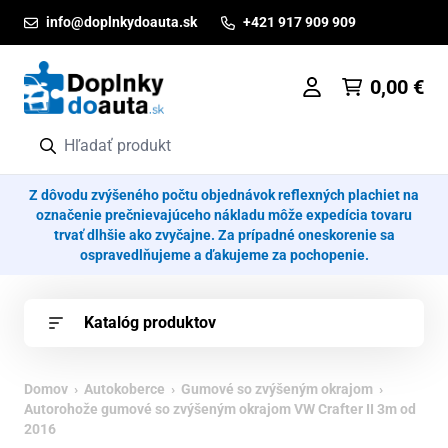
Prejsť na obsah
info@doplnkydoauta.sk
+421 917 909 909
0,00
€
Z dôvodu zvýšeného počtu objednávok reflexných plachiet na
označenie prečnievajúceho nákladu môže expedícia tovaru
trvať dlhšie ako zvyčajne. Za prípadné oneskorenie sa
ospravedlňujeme a ďakujeme za pochopenie.
Katalóg produktov
Domov
›
Autokoberce
›
Gumové so zvýšeným okrajom
›
Autorohože gumové so zvýšeným okrajom VW Crafter II 3m od
2016