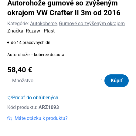
Autorohože gumové so zvýšeným
okrajom VW Crafter II 3m od 2016
Kategórie:
Autokoberce
,
Gumové so zvýšeným okrajom
Značka:
Rezaw - Plast
do 14 pracovných dní
Autorohože – koberce do auta
58,40
€
množstvo
Množstvo
Kúpiť
Autorohože
gumové
Pridať do obľúbených
so
Kód produktu:
ARZ1093
zvýšeným
okrajom
Máte otázku k produktu?
VW
Crafter