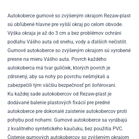
II
3m
Autokoberce gumové so zvýšeným okrajom Rezaw-plast
od
sú obľúbené hlavne pre vyšší okraj po celom obvode.
2016
Výška okraja je až do 3 cm a bez problémov ochráni
podlahu Vášho auta od snehu, vody a ďalších nečistôt.
Gumové autokoberce so zvýšeným okrajom sú vyrobené
presne na mieru Vášho auta. Povrch každého
autokoberca má tvar guličiek, ktorých povrch je
zdrsnený, aby sa nohy po povrchu nešmýkali a
zabezpečili tým väčšiu bezpečnosť pri šoférovaní.
Ku každej sade autokobercov od Rezaw-plast je
dodávané balenie plastových fixácií pre predné
autokoberce pre dokonalé zaistenie autokobercov proti
pohybu pod nohami. Gumové autokoberce sa vyrábajú
z kvalitného syntetického kaučuku, bez použitia PVC.
Čistenie gumových autokobercov so zvýšeným okrajom