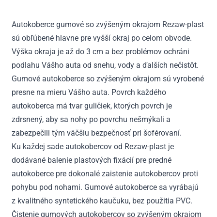
IV
1997
Autokoberce gumové so zvýšeným okrajom Rezaw-plast
-
sú obľúbené hlavne pre vyšší okraj po celom obvode.
2006
Výška okraja je až do 3 cm a bez problémov ochráni
podlahu Vášho auta od snehu, vody a ďalších nečistôt.
Gumové autokoberce so zvýšeným okrajom sú vyrobené
presne na mieru Vášho auta. Povrch každého
autokoberca má tvar guličiek, ktorých povrch je
zdrsnený, aby sa nohy po povrchu nešmýkali a
zabezpečili tým väčšiu bezpečnosť pri šoférovaní.
Ku každej sade autokobercov od Rezaw-plast je
dodávané balenie plastových fixácií pre predné
autokoberce pre dokonalé zaistenie autokobercov proti
pohybu pod nohami. Gumové autokoberce sa vyrábajú
z kvalitného syntetického kaučuku, bez použitia PVC.
Čistenie gumových autokobercov so zvýšeným okrajom