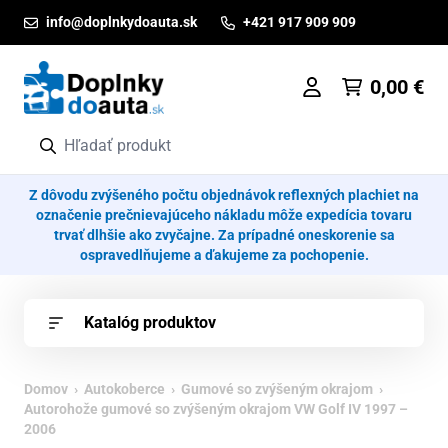
Prejsť na obsah
info@doplnkydoauta.sk
+421 917 909 909
0,00
€
Z dôvodu zvýšeného počtu objednávok reflexných plachiet na
označenie prečnievajúceho nákladu môže expedícia tovaru
trvať dlhšie ako zvyčajne. Za prípadné oneskorenie sa
ospravedlňujeme a ďakujeme za pochopenie.
Katalóg produktov
Domov
›
Autokoberce
›
Gumové so zvýšeným okrajom
›
Autorohože gumové so zvýšeným okrajom VW Golf IV 1997 –
2006