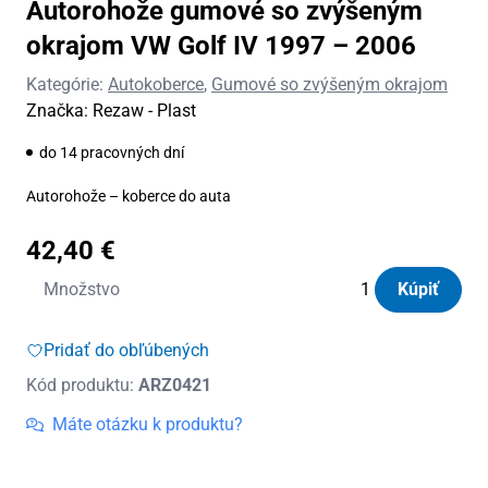
Autorohože gumové so zvýšeným
okrajom VW Golf IV 1997 – 2006
Kategórie:
Autokoberce
,
Gumové so zvýšeným okrajom
Značka:
Rezaw - Plast
do 14 pracovných dní
Autorohože – koberce do auta
42,40
€
množstvo
Množstvo
Kúpiť
Autorohože
gumové
Pridať do obľúbených
so
Kód produktu:
ARZ0421
zvýšeným
okrajom
Máte otázku k produktu?
VW
Golf