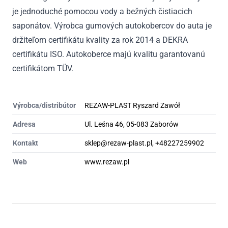
je jednoduché pomocou vody a bežných čistiacich
saponátov. Výrobca gumových autokobercov do auta je
držiteľom certifikátu kvality za rok 2014 a DEKRA
certifikátu ISO. Autokoberce majú kvalitu garantovanú
certifikátom TÜV.
Výrobca/distribútor
REZAW-PLAST Ryszard Zawół
Adresa
Ul. Leśna 46, 05-083 Zaborów
Kontakt
sklep@rezaw-plast.pl, +48227259902
Web
www.rezaw.pl