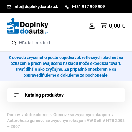
Prejsť na obsah
info@doplnkydoauta.sk
+421 917 909 909
0,00
€
Z dôvodu zvýšeného počtu objednávok reflexných plachiet na
označenie prečnievajúceho nákladu môže expedícia tovaru
trvať dlhšie ako zvyčajne. Za prípadné oneskorenie sa
ospravedlňujeme a ďakujeme za pochopenie.
Katalóg produktov
Domov
›
Autokoberce
›
Gumové so zvýšeným okrajom
›
Autorohože gumové so zvýšeným okrajom VW Golf V HTB 2003
– 2007