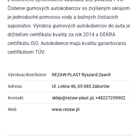
Čistenie gumových autokobercov so zvýšeným okrajom
je jednoduché pomocou vody a bežných čistiacich
saponátov. Výrobca gumových autokobercov do auta je
držiteľom certifikátu kvality za rok 2014 a DEKRA
certifikátu ISO. Autokoberce majú kvalitu garantovanú
certifikátom TÜV.
Výrobca/distribútor
REZAW-PLAST Ryszard Zawół
Adresa
Ul. Leśna 46, 05-083 Zaborów
Kontakt
sklep@rezaw-plast.pl, +48227259902
Web
www.rezaw.pl