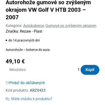
Autorohože gumové so zvýšeným
okrajom VW Golf V HTB 2003 –
2007
Kategórie:
Autokoberce
,
Gumové so zvýšeným okrajom
Značka:
Rezaw - Plast
do 14 pracovných dní
Autorohože – koberce do auta
49,10
€
množstvo
Množstvo
Kúpiť
Autorohože
gumové
Pridať do obľúbených
so
Kód produktu:
ARZ0423
zvýšeným
okrajom
Máte otázku k produktu?
VW