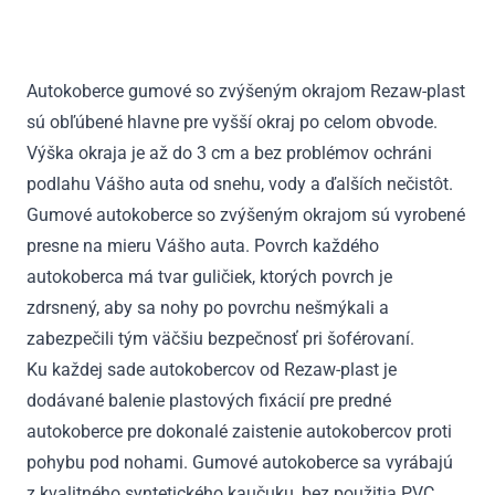
Golf
V
HTB
Autokoberce gumové so zvýšeným okrajom Rezaw-plast
2003
sú obľúbené hlavne pre vyšší okraj po celom obvode.
-
2007
Výška okraja je až do 3 cm a bez problémov ochráni
podlahu Vášho auta od snehu, vody a ďalších nečistôt.
Gumové autokoberce so zvýšeným okrajom sú vyrobené
presne na mieru Vášho auta. Povrch každého
autokoberca má tvar guličiek, ktorých povrch je
zdrsnený, aby sa nohy po povrchu nešmýkali a
zabezpečili tým väčšiu bezpečnosť pri šoférovaní.
Ku každej sade autokobercov od Rezaw-plast je
dodávané balenie plastových fixácií pre predné
autokoberce pre dokonalé zaistenie autokobercov proti
pohybu pod nohami. Gumové autokoberce sa vyrábajú
z kvalitného syntetického kaučuku, bez použitia PVC.