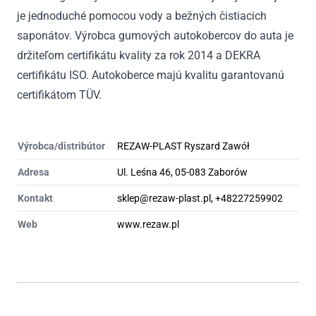
je jednoduché pomocou vody a bežných čistiacich
saponátov. Výrobca gumových autokobercov do auta je
držiteľom certifikátu kvality za rok 2014 a DEKRA
certifikátu ISO. Autokoberce majú kvalitu garantovanú
certifikátom TÜV.
Výrobca/distribútor
REZAW-PLAST Ryszard Zawół
Adresa
Ul. Leśna 46, 05-083 Zaborów
Kontakt
sklep@rezaw-plast.pl, +48227259902
Web
www.rezaw.pl