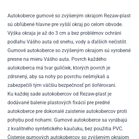
V
2005
Autokoberce gumové so zvýšeným okrajom Rezaw-plast
-
sú obľúbené hlavne pre vyšší okraj po celom obvode.
2011
Výška okraja je až do 3 cm a bez problémov ochráni
podlahu Vášho auta od snehu, vody a ďalších nečistôt.
Gumové autokoberce so zvýšeným okrajom sú vyrobené
presne na mieru Vášho auta. Povrch každého
autokoberca má tvar guličiek, ktorých povrch je
zdrsnený, aby sa nohy po povrchu nešmýkali a
zabezpečili tým väčšiu bezpečnosť pri šoférovaní.
Ku každej sade autokobercov od Rezaw-plast je
dodávané balenie plastových fixácií pre predné
autokoberce pre dokonalé zaistenie autokobercov proti
pohybu pod nohami. Gumové autokoberce sa vyrábajú
z kvalitného syntetického kaučuku, bez použitia PVC.
Čistenie gumových autokobercov so zvýšeným okrajom