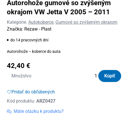
Autorohože gumové so zvýšeným
okrajom VW Jetta V 2005 – 2011
Kategórie:
Autokoberce
,
Gumové so zvýšeným okrajom
Značka:
Rezaw - Plast
do 14 pracovných dní
Autorohože – koberce do auta
42,40
€
množstvo
Množstvo
Kúpiť
Autorohože
gumové
Pridať do obľúbených
so
Kód produktu:
ARZ0427
zvýšeným
okrajom
Máte otázku k produktu?
VW
Jetta