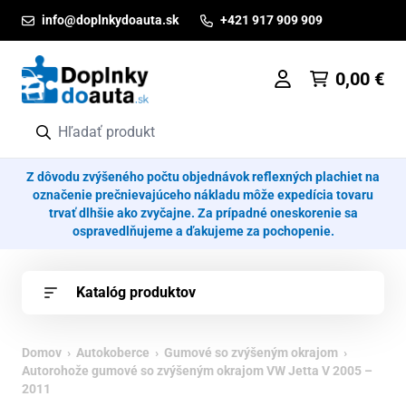
Prejsť na obsah
info@doplnkydoauta.sk
+421 917 909 909
0,00
€
Z dôvodu zvýšeného počtu objednávok reflexných plachiet na
označenie prečnievajúceho nákladu môže expedícia tovaru
trvať dlhšie ako zvyčajne. Za prípadné oneskorenie sa
ospravedlňujeme a ďakujeme za pochopenie.
Katalóg produktov
Domov
›
Autokoberce
›
Gumové so zvýšeným okrajom
›
Autorohože gumové so zvýšeným okrajom VW Jetta V 2005 –
2011