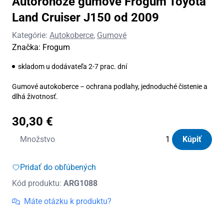
Autorohože gumové Frogum Toyota
Land Cruiser J150 od 2009
Kategórie:
Autokoberce
,
Gumové
Značka:
Frogum
skladom u dodávateľa 2-7 prac. dní
Gumové autokoberce – ochrana podlahy, jednoduché čistenie a
dlhá životnosť.
30,30
€
množstvo
Množstvo
Kúpiť
Autorohože
gumové
Pridať do obľúbených
Frogum
Kód produktu:
ARG1088
Toyota
Land
Máte otázku k produktu?
Cruiser
J150