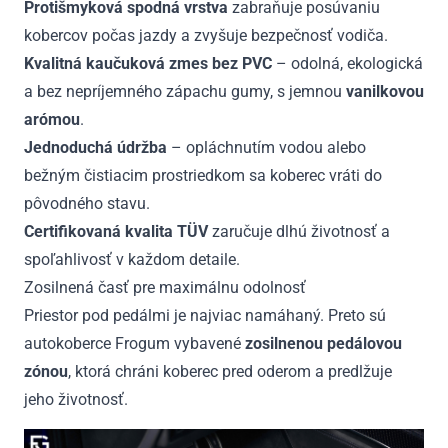
Protišmyková spodná vrstva
zabraňuje posúvaniu
kobercov počas jazdy a zvyšuje bezpečnosť vodiča.
Kvalitná kaučuková zmes bez PVC
– odolná, ekologická
a bez nepríjemného zápachu gumy, s jemnou
vanilkovou
arómou
.
Jednoduchá údržba
– opláchnutím vodou alebo
bežným čistiacim prostriedkom sa koberec vráti do
pôvodného stavu.
Certifikovaná kvalita TÜV
zaručuje dlhú životnosť a
spoľahlivosť v každom detaile.
Zosilnená časť pre maximálnu odolnosť
Priestor pod pedálmi je najviac namáhaný. Preto sú
autokoberce Frogum vybavené
zosilnenou pedálovou
zónou
, ktorá chráni koberec pred oderom a predlžuje
jeho životnosť.