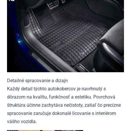
Detailné spracovanie a dizajn
Každý detail týchto autokobercov je navrhnutý s
dôrazom na kvalitu, funkčnosť a estetiku. Povrchová
štruktúra účinne zachytáva nečistoty, zatiaľ čo precízne
spracovanie zaručuje dokonalé lícovanie s interiérom
vášho vozidla.