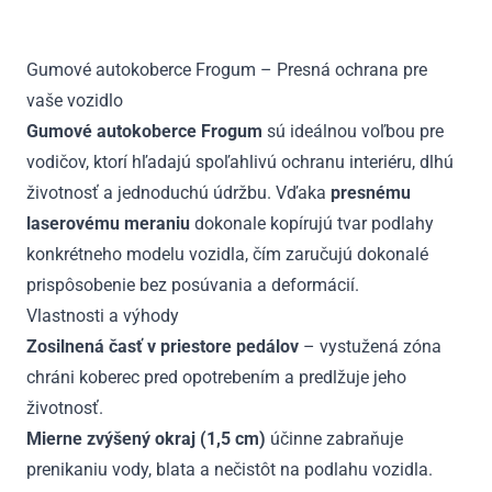
od
2009
Gumové autokoberce Frogum – Presná ochrana pre
vaše vozidlo
Gumové autokoberce Frogum
sú ideálnou voľbou pre
vodičov, ktorí hľadajú spoľahlivú ochranu interiéru, dlhú
životnosť a jednoduchú údržbu. Vďaka
presnému
laserovému meraniu
dokonale kopírujú tvar podlahy
konkrétneho modelu vozidla, čím zaručujú dokonalé
prispôsobenie bez posúvania a deformácií.
Vlastnosti a výhody
Zosilnená časť v priestore pedálov
– vystužená zóna
chráni koberec pred opotrebením a predlžuje jeho
životnosť.
Mierne zvýšený okraj (1,5 cm)
účinne zabraňuje
prenikaniu vody, blata a nečistôt na podlahu vozidla.