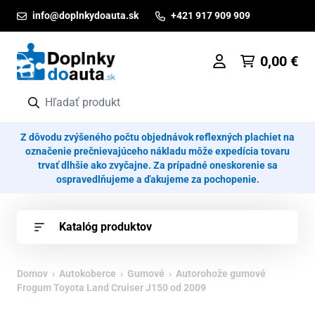
Prejsť na obsah
info@doplnkydoauta.sk
+421 917 909 909
0,00
€
Z dôvodu zvýšeného počtu objednávok reflexných plachiet na
označenie prečnievajúceho nákladu môže expedícia tovaru
trvať dlhšie ako zvyčajne. Za prípadné oneskorenie sa
ospravedlňujeme a ďakujeme za pochopenie.
Katalóg produktov
Domov
›
Autokoberce
›
Gumové
› Autorohože gumové
Frogum Toyota Land Cruiser J150 od 2009