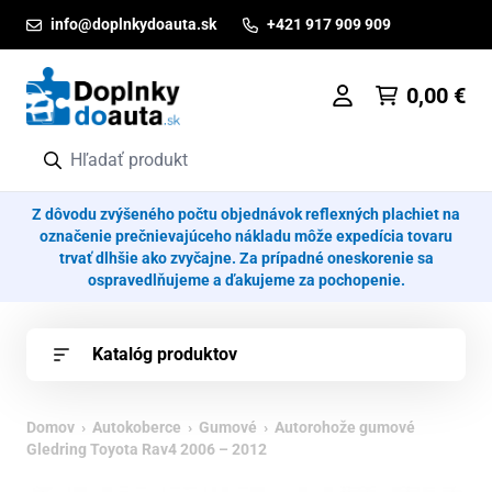
Prejsť na obsah
info@doplnkydoauta.sk
+421 917 909 909
0,00
€
Z dôvodu zvýšeného počtu objednávok reflexných plachiet na
označenie prečnievajúceho nákladu môže expedícia tovaru
trvať dlhšie ako zvyčajne. Za prípadné oneskorenie sa
ospravedlňujeme a ďakujeme za pochopenie.
Katalóg produktov
Domov
›
Autokoberce
›
Gumové
› Autorohože gumové
Gledring Toyota Rav4 2006 – 2012