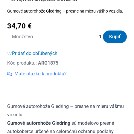
Gumové autorohože Gledring – presne na mieru vášho vozidla.
34,70
€
množstvo
Množstvo
Kúpiť
Autorohože
gumové
Pridať do obľúbených
Gledring
Kód produktu:
ARG1875
Toyota
Rav4
Máte otázku k produktu?
2006
-
2012
Gumové autorohože Gledring – presne na mieru vášmu
vozidlu
Gumové autorohože Gledring
sú modelovo presné
autokoberce určené na celoročnú ochranu podlahy