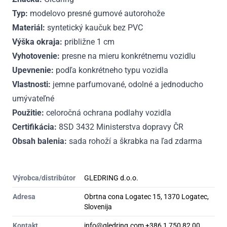
Typ:
modelovo presné gumové autorohože
Materiál:
syntetický kaučuk bez PVC
Výška okraja:
približne 1 cm
Vyhotovenie:
presne na mieru konkrétnemu vozidlu
Upevnenie:
podľa konkrétneho typu vozidla
Vlastnosti:
jemne parfumované, odolné a jednoducho
umývateľné
Použitie:
celoročná ochrana podlahy vozidla
Certifikácia:
8SD 3432 Ministerstva dopravy ČR
Obsah balenia:
sada rohoží a škrabka na ľad zdarma
Výrobca/distribútor
GLEDRING d.o.o.
Adresa
Obrtna cona Logatec 15, 1370 Logatec,
Slovenija
Kontakt
info@gledring.com +386 1 750 82 00