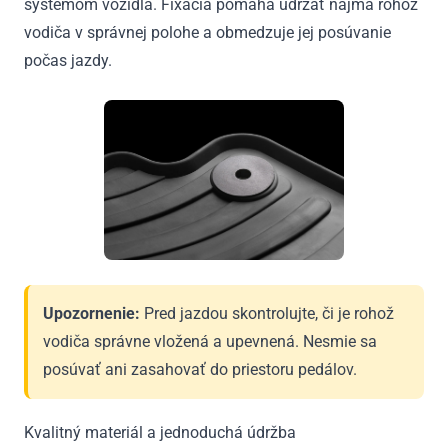
systémom vozidla. Fixácia pomáha udržať najmä rohož
vodiča v správnej polohe a obmedzuje jej posúvanie
počas jazdy.
Upozornenie:
Pred jazdou skontrolujte, či je rohož
vodiča správne vložená a upevnená. Nesmie sa
posúvať ani zasahovať do priestoru pedálov.
Kvalitný materiál a jednoduchá údržba