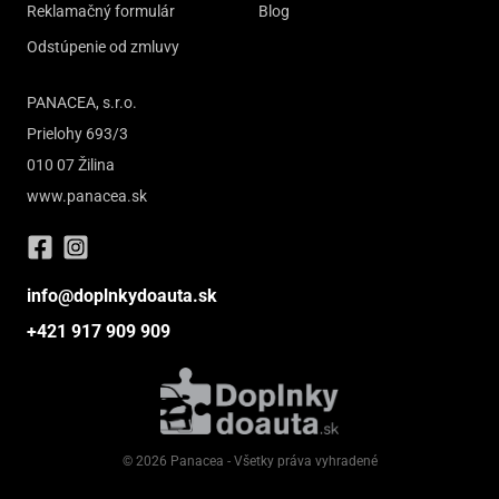
Reklamačný formulár
Blog
Odstúpenie od zmluvy
PANACEA, s.r.o.
Prielohy 693/3
010 07 Žilina
www.panacea.sk
info@doplnkydoauta.sk
+421 917 909 909
© 2026 Panacea - Všetky práva vyhradené