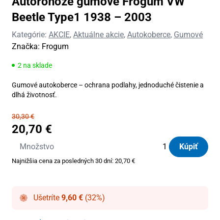
Autorohože gumové Frogum VW
Beetle Type1 1938 – 2003
Kategórie:
AKCIE
,
Aktuálne akcie
,
Autokoberce
,
Gumové
Značka:
Frogum
2 na sklade
Gumové autokoberce – ochrana podlahy, jednoduché čistenie a
dlhá životnosť.
30,30
€
20,70
€
množstvo
Množstvo
Kúpiť
Autorohože
Najnižšia cena za posledných 30 dní:
20,70
€
gumové
Frogum
VW
Ušetríte
9,60
€
(32%)
Beetle
Type1