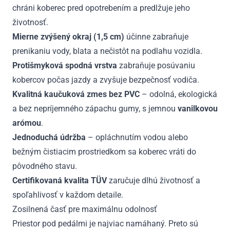
chráni koberec pred opotrebením a predlžuje jeho
životnosť.
Mierne zvýšený okraj (1,5 cm)
účinne zabraňuje
prenikaniu vody, blata a nečistôt na podlahu vozidla.
Protišmyková spodná vrstva
zabraňuje posúvaniu
kobercov počas jazdy a zvyšuje bezpečnosť vodiča.
Kvalitná kaučuková zmes bez PVC
– odolná, ekologická
a bez nepríjemného zápachu gumy, s jemnou
vanilkovou
arómou
.
Jednoduchá údržba
– opláchnutím vodou alebo
bežným čistiacim prostriedkom sa koberec vráti do
pôvodného stavu.
Certifikovaná kvalita TÜV
zaručuje dlhú životnosť a
spoľahlivosť v každom detaile.
Zosilnená časť pre maximálnu odolnosť
Priestor pod pedálmi je najviac namáhaný. Preto sú