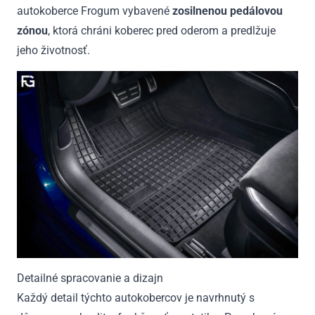
autokoberce Frogum vybavené
zosilnenou pedálovou
zónou
, ktorá chráni koberec pred oderom a predlžuje
jeho životnosť.
Detailné spracovanie a dizajn
Každý detail týchto autokobercov je navrhnutý s