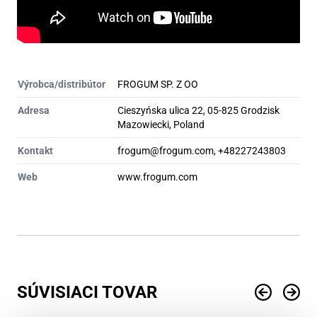
Výrobca/distribútor
FROGUM SP. Z OO
Adresa
Cieszyńska ulica 22, 05-825 Grodzisk
Mazowiecki, Poland
Kontakt
frogum@frogum.com, +48227243803
Web
www.frogum.com
SÚVISIACI TOVAR