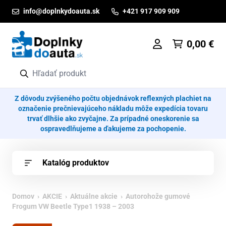
Prejsť na obsah
info@doplnkydoauta.sk
+421 917 909 909
0,00
€
Z dôvodu zvýšeného počtu objednávok reflexných plachiet na
označenie prečnievajúceho nákladu môže expedícia tovaru
trvať dlhšie ako zvyčajne. Za prípadné oneskorenie sa
ospravedlňujeme a ďakujeme za pochopenie.
Katalóg produktov
Domov
›
AKCIE
›
Aktuálne akcie
› Autorohože gumové
Frogum VW Beetle Type1 1938 – 2003