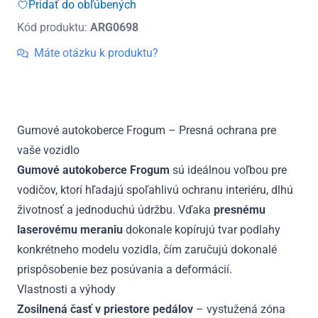
Pridať do obľúbených
1938
Kód produktu:
ARG0698
-
2003
Máte otázku k produktu?
Gumové autokoberce Frogum – Presná ochrana pre
vaše vozidlo
Gumové autokoberce Frogum
sú ideálnou voľbou pre
vodičov, ktorí hľadajú spoľahlivú ochranu interiéru, dlhú
životnosť a jednoduchú údržbu. Vďaka
presnému
laserovému meraniu
dokonale kopírujú tvar podlahy
konkrétneho modelu vozidla, čím zaručujú dokonalé
prispôsobenie bez posúvania a deformácií.
Vlastnosti a výhody
Zosilnená časť v priestore pedálov
– vystužená zóna