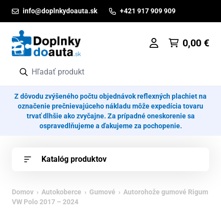
Prejsť na obsah
info@doplnkydoauta.sk
+421 917 909 909
0,00
€
Z dôvodu zvýšeného počtu objednávok reflexných plachiet na
označenie prečnievajúceho nákladu môže expedícia tovaru
trvať dlhšie ako zvyčajne. Za prípadné oneskorenie sa
ospravedlňujeme a ďakujeme za pochopenie.
Katalóg produktov
Domov
›
Autokoberce
›
Gumové
› Autorohože gumové Rigum
VW Polo 2017 – 2024