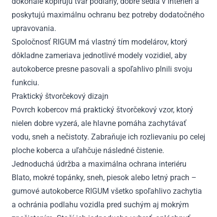
dokonale kopírujú tvar podlahy, dobre sedia v interiéri a
poskytujú maximálnu ochranu bez potreby dodatočného
upravovania.
Spoločnosť RIGUM má vlastný tím modelárov, ktorý
dôkladne zameriava jednotlivé modely vozidiel, aby
autokoberce presne pasovali a spoľahlivo plnili svoju
funkciu.
Praktický štvorčekový dizajn
Povrch kobercov má praktický štvorčekový vzor, ktorý
nielen dobre vyzerá, ale hlavne pomáha zachytávať
vodu, sneh a nečistoty. Zabraňuje ich rozlievaniu po celej
ploche koberca a uľahčuje následné čistenie.
Jednoduchá údržba a maximálna ochrana interiéru
Blato, mokré topánky, sneh, piesok alebo letný prach –
gumové autokoberce RIGUM všetko spoľahlivo zachytia
a ochránia podlahu vozidla pred suchým aj mokrým