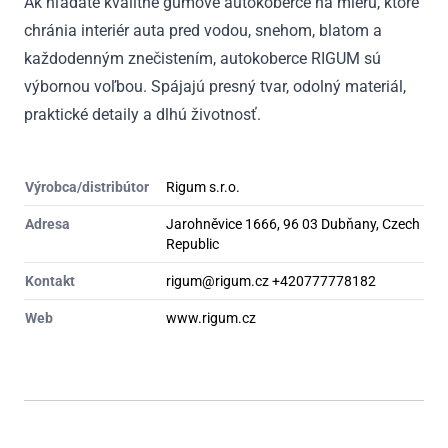
Ak hľadáte kvalitné gumové autokoberce na mieru, ktoré
chránia interiér auta pred vodou, snehom, blatom a
každodenným znečistením, autokoberce RIGUM sú
výbornou voľbou. Spájajú presný tvar, odolný materiál,
praktické detaily a dlhú životnosť.
Výrobca/distribútor
Rigum s.r.o.
Adresa
Jarohněvice 1666, 96 03 Dubňany, Czech
Republic
Kontakt
rigum@rigum.cz +420777778182
Web
www.rigum.cz