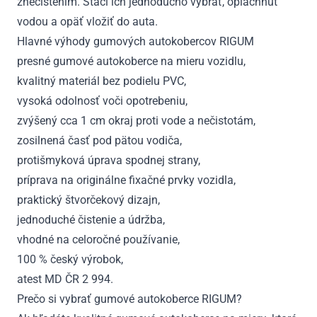
znečistením. Stačí ich jednoducho vybrať, opláchnuť
vodou a opäť vložiť do auta.
Hlavné výhody gumových autokobercov RIGUM
presné gumové autokoberce na mieru vozidlu,
kvalitný materiál bez podielu PVC,
vysoká odolnosť voči opotrebeniu,
zvýšený cca 1 cm okraj proti vode a nečistotám,
zosilnená časť pod pätou vodiča,
protišmyková úprava spodnej strany,
príprava na originálne fixačné prvky vozidla,
praktický štvorčekový dizajn,
jednoduché čistenie a údržba,
vhodné na celoročné používanie,
100 % český výrobok,
atest MD ČR 2 994.
Prečo si vybrať gumové autokoberce RIGUM?