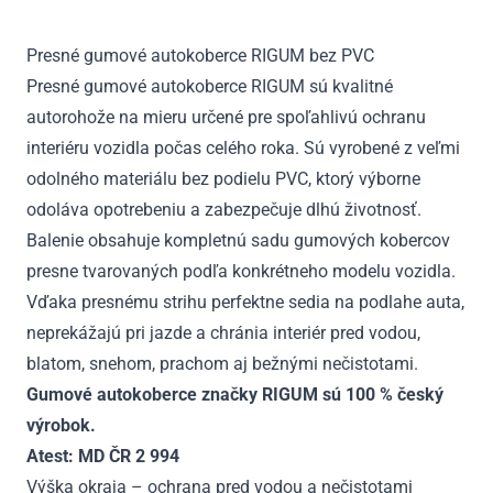
2024
Presné gumové autokoberce RIGUM bez PVC
Presné gumové autokoberce RIGUM sú kvalitné
autorohože na mieru určené pre spoľahlivú ochranu
interiéru vozidla počas celého roka. Sú vyrobené z veľmi
odolného materiálu bez podielu PVC, ktorý výborne
odoláva opotrebeniu a zabezpečuje dlhú životnosť.
Balenie obsahuje kompletnú sadu gumových kobercov
presne tvarovaných podľa konkrétneho modelu vozidla.
Vďaka presnému strihu perfektne sedia na podlahe auta,
neprekážajú pri jazde a chránia interiér pred vodou,
blatom, snehom, prachom aj bežnými nečistotami.
Gumové autokoberce značky RIGUM sú 100 % český
výrobok.
Atest: MD ČR 2 994
Výška okraja – ochrana pred vodou a nečistotami