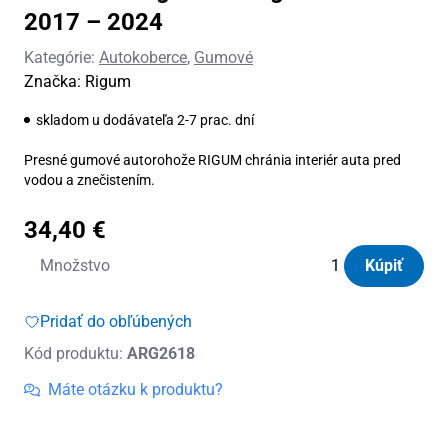
2017 – 2024
Kategórie:
Autokoberce
,
Gumové
Značka:
Rigum
skladom u dodávateľa 2-7 prac. dní
Presné gumové autorohože RIGUM chránia interiér auta pred
vodou a znečistením.
34,40
€
množstvo
Množstvo
Kúpiť
Autorohože
gumové
Pridať do obľúbených
Rigum
Kód produktu:
ARG2618
VW
Polo
Máte otázku k produktu?
2017
-