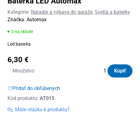
Baterka LED Automax
Kategórie:
Náradie a výbava do garáže
,
Svetlá a baterky
Značka:
Automax
3 na sklade
Led baterka
6,30
€
množstvo
Množstvo
Kúpiť
Baterka
LED
Pridať do obľúbených
Automax
Kód produktu:
AT015
Máte otázku k produktu?