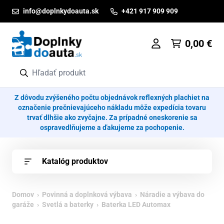
Prejsť na obsah
info@doplnkydoauta.sk
+421 917 909 909
0,00
€
Z dôvodu zvýšeného počtu objednávok reflexných plachiet na
označenie prečnievajúceho nákladu môže expedícia tovaru
trvať dlhšie ako zvyčajne. Za prípadné oneskorenie sa
ospravedlňujeme a ďakujeme za pochopenie.
Katalóg produktov
Domov
›
Povinná a doplnková výbava
›
Náradie a výbava do
garáže
›
Svetlá a baterky
› Baterka LED Automax