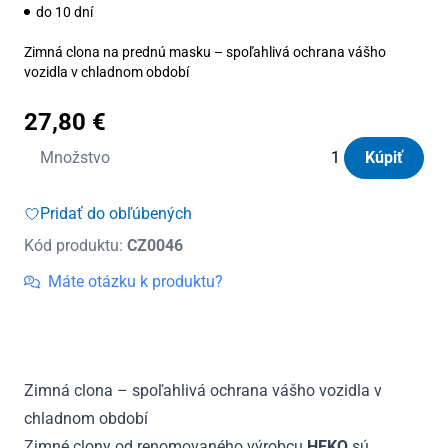
do 10 dní
Zimná clona na prednú masku – spoľahlivá ochrana vášho
vozidla v chladnom období
27,80
€
množstvo
Množstvo
Kúpiť
Clona
zimná
Pridať do obľúbených
Heko
Kód produktu:
CZ0046
Škoda
Octavia
Máte otázku k produktu?
I
do
2000
Zimná clona – spoľahlivá ochrana vášho vozidla v
chladnom období
Zimné clony od renomovaného výrobcu
HEKO
sú