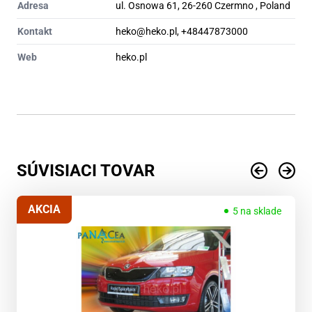
Adresa
ul. Osnowa 61, 26-260 Czermno , Poland
Kontakt
heko@heko.pl, +48447873000
Web
heko.pl
SÚVISIACI TOVAR
AKCIA
5 na sklade