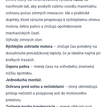
navrhnuté tak, aby poskytli vášmu vozidlu maximálnu
ochranu počas zimných mesiacov. Ide o praktické
doplnky, ktoré výrazne prispievajú k rýchlejšiemu ohrevu
motora, šetria palivo a znižujú opotrebovanie
mechanických častí.
Výhody zimných clon:
Rýchlejšie zohriatie motora
– znižuje čas potrebný na
dosiahnutie prevádzkovej teploty, čo je ideálne najmä pri
krátkych trasách.
Úspora paliva
– menej času na voľnobehu znamená
nižšiu spotrebu.
Jednoduchá montáž.
Ochrana pred soľou a nečistotami
– clony obmedzujú
prístup nečistôt a posypovej soli do motorového
priestoru.
Zníženie tvorby kondenzácie
– menej vlhkosti pod