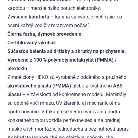
kapotou = menšie riziko porúch elektroniky.
Zvýšenie komfortu
– kabína sa vyhreje rýchlejšie, čo
ocení každý vodič v mrazivom počasí.
Čierna farba, dymové prevedenie.
Certifikovaný výrobok.
Súčasťou balenia sú držiaky a skrutky na prichytenie.
Vyrobené z 100 % polymetylmetakrylát (PMMA) /
plexisklo.
Zimné clony HEKO sú vyrobené z odolného a pružného
akrylátového plastu (PMMA)
alebo z kvalitného
ABS
plastu
– v závislosti od konkrétneho modelu. Materiály
sú odolné voči mrazu, UV žiareniu aj mechanickému
opotrebovaniu. Vďaka precíznemu tvarovaniu podľa
konkrétneho typu vozidla perfektne sedia na prednej
maske a ich montáž je jednoduchá a bez nutnosti úprav.
Ak hľadáte jednoduchý, no efektívny spôsob, ako