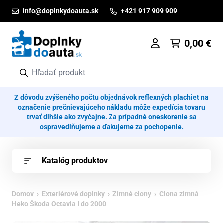
Prejsť na obsah
info@doplnkydoauta.sk
+421 917 909 909
0,00
€
Z dôvodu zvýšeného počtu objednávok reflexných plachiet na
označenie prečnievajúceho nákladu môže expedícia tovaru
trvať dlhšie ako zvyčajne. Za prípadné oneskorenie sa
ospravedlňujeme a ďakujeme za pochopenie.
Katalóg produktov
Domov
›
Exteriérové doplnky
›
Zimné clony
› Clona zimná
Heko Škoda Octavia I do 2000