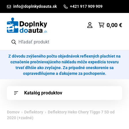
Prejsť na obsah
info@doplnkydoauta.sk
+421 917 909 909
0,00
€
Z dôvodu zvýšeného počtu objednávok reflexných plachiet na
označenie prečnievajúceho nákladu môže expedícia tovaru
trvať dlhšie ako zvyčajne. Za prípadné oneskorenie sa
ospravedlňujeme a ďakujeme za pochopenie.
Katalóg produktov
Domov
›
Deflektory
› Deflektory Heko Chery Tiggo 7 5D od
2020 (+zadné)