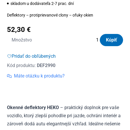
skladom u dodávateľa 2-7 prac. dní
Deflektory – protiprievanové clony – ofuky okien
52,30
€
množstvo
Množstvo
Kúpiť
Deflektory
Heko
Pridať do obľúbených
Chery
Kód produktu:
DEF2990
Tiggo
7
Máte otázku k produktu?
5D
od
2020
(+zadné)
Okenné deflektory HEKO
– praktický doplnok pre vaše
vozidlo, ktorý zlepší pohodlie pri jazde, ochráni interiér a
zároveň dodá autu elegantnejší vzhľad. Ideálne riešenie