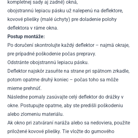
kompletnej sady aj zadné) okná,
obojstrannú lepiacu pásku už nalepenú na deflektore,
kovové pliešky (malé úchyty) pre doladenie polohy
deflektora v ráme okna.
Postup montáže:
Po doručení skontrolujte každý deflektor – najmä okraje,
pre prípadné poškodenie počas prepravy.
Odstránte obojstrannú lepiacu pásku.
Deflektor najskôr zasuňte na strane pri spätnom zrkadle,
potom opatrne druhý koniec – počas toho sa môže
mierne prehnúť.
Následne pomaly zasúvajte celý deflektor do drážky v
okne. Postupujte opatrne, aby ste predišli poškodeniu
alebo zlomeniu materiálu.
Ak okno pri zatváraní naráža alebo sa nedoviera, použite
priložené kovové pliešky. Tie vložte do gumového