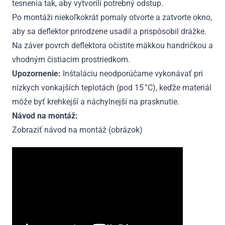
tesnenia tak, aby vytvorili potrebný odstup.
Po montáži niekoľkokrát pomaly otvorte a zatvorte okno,
aby sa deflektor prirodzene usadil a prispôsobil drážke.
Na záver povrch deflektora očistite mäkkou handričkou a
vhodným čistiacim prostriedkom.
Upozornenie:
Inštaláciu neodporúčame vykonávať pri
nízkych vonkajších teplotách (pod 15 °C), keďže materiál
môže byť krehkejší a náchylnejší na prasknutie.
Návod na montáž:
Zobraziť návod na montáž (obrázok)