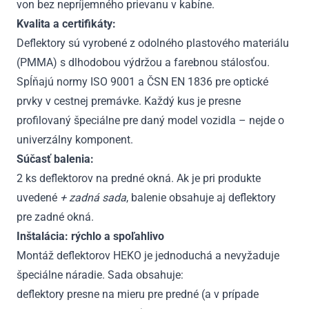
von bez nepríjemného prievanu v kabíne.
Kvalita a certifikáty:
Deflektory sú vyrobené z odolného plastového materiálu
(PMMA) s dlhodobou výdržou a farebnou stálosťou.
Spĺňajú normy ISO 9001 a ČSN EN 1836 pre optické
prvky v cestnej premávke. Každý kus je presne
profilovaný špeciálne pre daný model vozidla – nejde o
univerzálny komponent.
Súčasť balenia:
2 ks deflektorov na predné okná. Ak je pri produkte
uvedené
+ zadná sada
, balenie obsahuje aj deflektory
pre zadné okná.
Inštalácia: rýchlo a spoľahlivo
Montáž deflektorov HEKO je jednoduchá a nevyžaduje
špeciálne náradie. Sada obsahuje:
deflektory presne na mieru pre predné (a v prípade