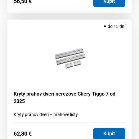
56,50
€
Kúpiť
do 15 dní
Kryty prahov dverí nerezové Chery Tiggo 7 od
2025
Kryty prahov dverí – prahové lišty
62,80
€
Kúpiť