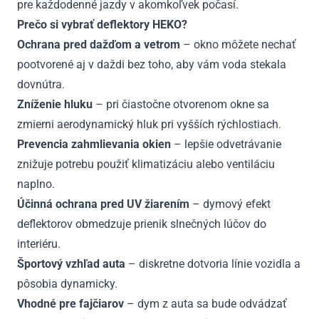
pre každodenné jazdy v akomkoľvek počasí.
Prečo si vybrať deflektory HEKO?
Ochrana pred dažďom a vetrom
– okno môžete nechať
pootvorené aj v daždi bez toho, aby vám voda stekala
dovnútra.
Zníženie hluku
– pri čiastočne otvorenom okne sa
zmierni aerodynamický hluk pri vyšších rýchlostiach.
Prevencia zahmlievania okien
– lepšie odvetrávanie
znižuje potrebu použiť klimatizáciu alebo ventiláciu
naplno.
Účinná ochrana pred UV žiarením
– dymový efekt
deflektorov obmedzuje prienik slnečných lúčov do
interiéru.
Športový vzhľad auta
– diskretne dotvoria línie vozidla a
pôsobia dynamicky.
Vhodné pre fajčiarov
– dym z auta sa bude odvádzať