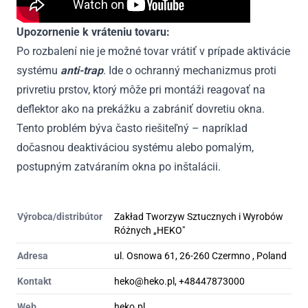
Upozornenie k vráteniu tovaru:
Po rozbalení nie je možné tovar vrátiť v prípade aktivácie
systému
anti-trap
. Ide o ochranný mechanizmus proti
privretiu prstov, ktorý môže pri montáži reagovať na
deflektor ako na prekážku a zabrániť dovretiu okna.
Tento problém býva často riešiteľný – napríklad
dočasnou deaktiváciou systému alebo pomalým,
postupným zatváraním okna po inštalácii.
Výrobca/distribútor
Zakład Tworzyw Sztucznych i Wyrobów
Różnych „HEKO"
Adresa
ul. Osnowa 61, 26-260 Czermno , Poland
Kontakt
heko@heko.pl, +48447873000
Web
heko.pl