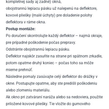
kompletnej sady aj zadné) okná,
obojstrannú lepiacu pásku už nalepenú na deflektore,
kovové pliešky (malé úchyty) pre doladenie polohy
deflektora v ráme okna.
Postup montáže:
Po doručení skontrolujte každý deflektor – najmä okraje,
pre prípadné poškodenie počas prepravy.
Odstránte obojstrannú lepiacu pásku.
Deflektor najskôr zasuňte na strane pri spätnom zrkadle,
potom opatrne druhý koniec – počas toho sa môže
mierne prehnúť.
Následne pomaly zasúvajte celý deflektor do drážky v
okne. Postupujte opatrne, aby ste predišli poškodeniu
alebo zlomeniu materiálu.
Ak okno pri zatváraní naráža alebo sa nedoviera, použite
priložené kovové pliešky. Tie vložte do gumového