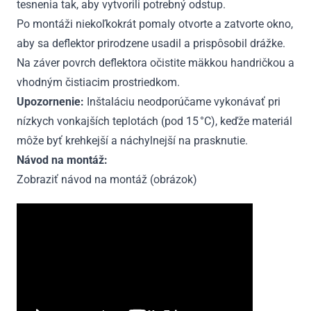
tesnenia tak, aby vytvorili potrebný odstup.
Po montáži niekoľkokrát pomaly otvorte a zatvorte okno,
aby sa deflektor prirodzene usadil a prispôsobil drážke.
Na záver povrch deflektora očistite mäkkou handričkou a
vhodným čistiacim prostriedkom.
Upozornenie:
Inštaláciu neodporúčame vykonávať pri
nízkych vonkajších teplotách (pod 15 °C), keďže materiál
môže byť krehkejší a náchylnejší na prasknutie.
Návod na montáž:
Zobraziť návod na montáž (obrázok)