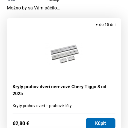
Možno by sa Vám páčilo…
do 15 dní
Kryty prahov dverí nerezové Chery Tiggo 8 od
2025
Kryty prahov dverí – prahové lišty
62,80
€
Kúpiť