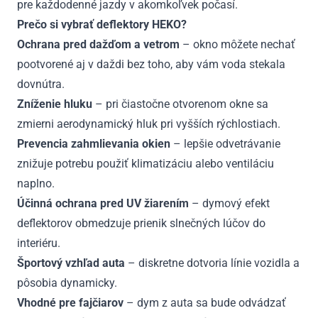
pre každodenné jazdy v akomkoľvek počasí.
Prečo si vybrať deflektory HEKO?
Ochrana pred dažďom a vetrom
– okno môžete nechať
pootvorené aj v daždi bez toho, aby vám voda stekala
dovnútra.
Zníženie hluku
– pri čiastočne otvorenom okne sa
zmierni aerodynamický hluk pri vyšších rýchlostiach.
Prevencia zahmlievania okien
– lepšie odvetrávanie
znižuje potrebu použiť klimatizáciu alebo ventiláciu
naplno.
Účinná ochrana pred UV žiarením
– dymový efekt
deflektorov obmedzuje prienik slnečných lúčov do
interiéru.
Športový vzhľad auta
– diskretne dotvoria línie vozidla a
pôsobia dynamicky.
Vhodné pre fajčiarov
– dym z auta sa bude odvádzať