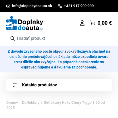
Prejsť na obsah
info@doplnkydoauta.sk
+421 917 909 909
0,00
€
Z dôvodu zvýšeného počtu objednávok reflexných plachiet na
označenie prečnievajúceho nákladu môže expedícia tovaru
trvať dlhšie ako zvyčajne. Za prípadné oneskorenie sa
ospravedlňujeme a ďakujeme za pochopenie.
Katalóg produktov
Domov
›
Deflektory
› Deflektory Heko Chery Tiggo 8 5D od
2025