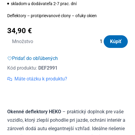
skladom u dodávateľa 2-7 prac. dní
Deflektory – protiprievanové clony – ofuky okien
34,90
€
množstvo
Množstvo
Kúpiť
Deflektory
Heko
Pridať do obľúbených
Chery
Kód produktu:
DEF2991
Tiggo
8
Máte otázku k produktu?
5D
od
2025
Okenné deflektory HEKO
– praktický doplnok pre vaše
vozidlo, ktorý zlepší pohodlie pri jazde, ochráni interiér a
zároveň dodá autu elegantnejší vzhľad. Ideálne riešenie