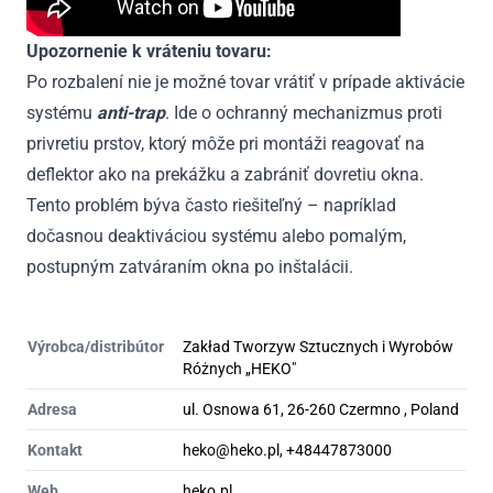
Upozornenie k vráteniu tovaru:
Po rozbalení nie je možné tovar vrátiť v prípade aktivácie
systému
anti-trap
. Ide o ochranný mechanizmus proti
privretiu prstov, ktorý môže pri montáži reagovať na
deflektor ako na prekážku a zabrániť dovretiu okna.
Tento problém býva často riešiteľný – napríklad
dočasnou deaktiváciou systému alebo pomalým,
postupným zatváraním okna po inštalácii.
Výrobca/distribútor
Zakład Tworzyw Sztucznych i Wyrobów
Różnych „HEKO"
Adresa
ul. Osnowa 61, 26-260 Czermno , Poland
Kontakt
heko@heko.pl, +48447873000
Web
heko.pl