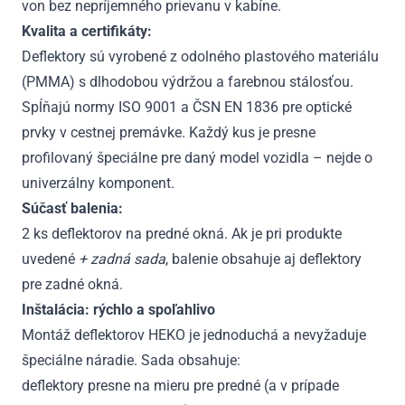
von bez nepríjemného prievanu v kabíne.
Kvalita a certifikáty:
Deflektory sú vyrobené z odolného plastového materiálu
(PMMA) s dlhodobou výdržou a farebnou stálosťou.
Spĺňajú normy ISO 9001 a ČSN EN 1836 pre optické
prvky v cestnej premávke. Každý kus je presne
profilovaný špeciálne pre daný model vozidla – nejde o
univerzálny komponent.
Súčasť balenia:
2 ks deflektorov na predné okná. Ak je pri produkte
uvedené
+ zadná sada
, balenie obsahuje aj deflektory
pre zadné okná.
Inštalácia: rýchlo a spoľahlivo
Montáž deflektorov HEKO je jednoduchá a nevyžaduje
špeciálne náradie. Sada obsahuje:
deflektory presne na mieru pre predné (a v prípade