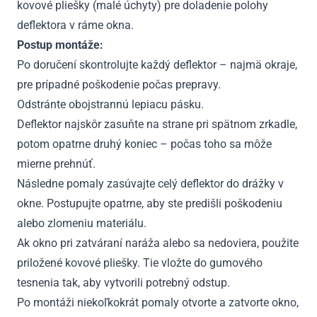
kovové pliešky (malé úchyty) pre doladenie polohy
deflektora v ráme okna.
Postup montáže:
Po doručení skontrolujte každý deflektor – najmä okraje,
pre prípadné poškodenie počas prepravy.
Odstránte obojstrannú lepiacu pásku.
Deflektor najskôr zasuňte na strane pri spätnom zrkadle,
potom opatrne druhý koniec – počas toho sa môže
mierne prehnúť.
Následne pomaly zasúvajte celý deflektor do drážky v
okne. Postupujte opatrne, aby ste predišli poškodeniu
alebo zlomeniu materiálu.
Ak okno pri zatváraní naráža alebo sa nedoviera, použite
priložené kovové pliešky. Tie vložte do gumového
tesnenia tak, aby vytvorili potrebný odstup.
Po montáži niekoľkokrát pomaly otvorte a zatvorte okno,