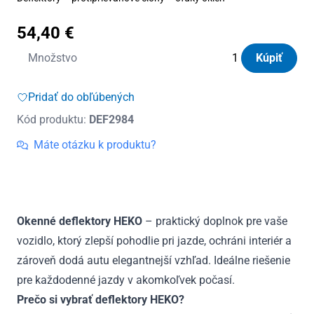
54,40
€
množstvo
Množstvo
Kúpiť
Deflektory
Heko
Pridať do obľúbených
Hyundai
Kód produktu:
DEF2984
Ioniq
6
Máte otázku k produktu?
4D
od
2022
(+zadné)
Okenné deflektory HEKO
– praktický doplnok pre vaše
vozidlo, ktorý zlepší pohodlie pri jazde, ochráni interiér a
zároveň dodá autu elegantnejší vzhľad. Ideálne riešenie
pre každodenné jazdy v akomkoľvek počasí.
Prečo si vybrať deflektory HEKO?