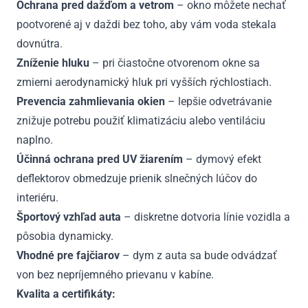
Ochrana pred dažďom a vetrom
– okno môžete nechať
pootvorené aj v daždi bez toho, aby vám voda stekala
dovnútra.
Zníženie hluku
– pri čiastočne otvorenom okne sa
zmierni aerodynamický hluk pri vyšších rýchlostiach.
Prevencia zahmlievania okien
– lepšie odvetrávanie
znižuje potrebu použiť klimatizáciu alebo ventiláciu
naplno.
Účinná ochrana pred UV žiarením
– dymový efekt
deflektorov obmedzuje prienik slnečných lúčov do
interiéru.
Športový vzhľad auta
– diskretne dotvoria línie vozidla a
pôsobia dynamicky.
Vhodné pre fajčiarov
– dym z auta sa bude odvádzať
von bez nepríjemného prievanu v kabíne.
Kvalita a certifikáty: