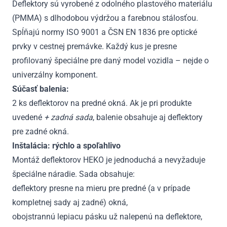
Deflektory sú vyrobené z odolného plastového materiálu
(PMMA) s dlhodobou výdržou a farebnou stálosťou.
Spĺňajú normy ISO 9001 a ČSN EN 1836 pre optické
prvky v cestnej premávke. Každý kus je presne
profilovaný špeciálne pre daný model vozidla – nejde o
univerzálny komponent.
Súčasť balenia:
2 ks deflektorov na predné okná. Ak je pri produkte
uvedené
+ zadná sada
, balenie obsahuje aj deflektory
pre zadné okná.
Inštalácia: rýchlo a spoľahlivo
Montáž deflektorov HEKO je jednoduchá a nevyžaduje
špeciálne náradie. Sada obsahuje:
deflektory presne na mieru pre predné (a v prípade
kompletnej sady aj zadné) okná,
obojstrannú lepiacu pásku už nalepenú na deflektore,