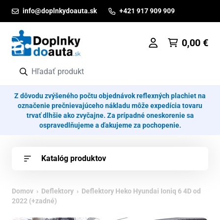
Prejsť na obsah
info@doplnkydoauta.sk
+421 917 909 909
0,00
€
Z dôvodu zvýšeného počtu objednávok reflexných plachiet na
označenie prečnievajúceho nákladu môže expedícia tovaru
trvať dlhšie ako zvyčajne. Za prípadné oneskorenie sa
ospravedlňujeme a ďakujeme za pochopenie.
Katalóg produktov
Domov
›
Deflektory
› Deflektory Heko Hyundai Ioniq 6 4D od
2022 (+zadné)