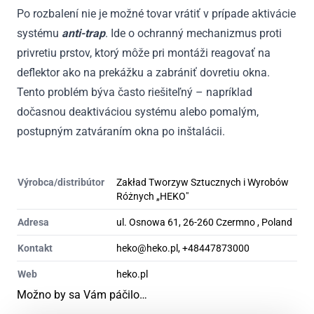
Po rozbalení nie je možné tovar vrátiť v prípade aktivácie
systému
anti-trap
. Ide o ochranný mechanizmus proti
privretiu prstov, ktorý môže pri montáži reagovať na
deflektor ako na prekážku a zabrániť dovretiu okna.
Tento problém býva často riešiteľný – napríklad
dočasnou deaktiváciou systému alebo pomalým,
postupným zatváraním okna po inštalácii.
Výrobca/distribútor
Zakład Tworzyw Sztucznych i Wyrobów
Różnych „HEKO"
Adresa
ul. Osnowa 61, 26-260 Czermno , Poland
Kontakt
heko@heko.pl, +48447873000
Web
heko.pl
Možno by sa Vám páčilo…