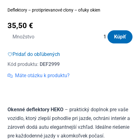
Deflektory – protiprievanové clony – ofuky okien
35,50
€
množstvo
Množstvo
Kúpiť
Deflektory
Heko
Pridať do obľúbených
Jaecoo
Kód produktu:
DEF2999
5
5D
Máte otázku k produktu?
od
2024
Okenné deflektory HEKO
– praktický doplnok pre vaše
vozidlo, ktorý zlepší pohodlie pri jazde, ochráni interiér a
zároveň dodá autu elegantnejší vzhľad. Ideálne riešenie
pre každodenné jazdy v akomkoľvek počasí.