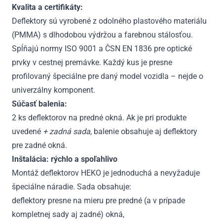
Kvalita a certifikáty:
Deflektory sú vyrobené z odolného plastového materiálu
(PMMA) s dlhodobou výdržou a farebnou stálosťou.
Spĺňajú normy ISO 9001 a ČSN EN 1836 pre optické
prvky v cestnej premávke. Každý kus je presne
profilovaný špeciálne pre daný model vozidla – nejde o
univerzálny komponent.
Súčasť balenia:
2 ks deflektorov na predné okná. Ak je pri produkte
uvedené
+ zadná sada
, balenie obsahuje aj deflektory
pre zadné okná.
Inštalácia: rýchlo a spoľahlivo
Montáž deflektorov HEKO je jednoduchá a nevyžaduje
špeciálne náradie. Sada obsahuje:
deflektory presne na mieru pre predné (a v prípade
kompletnej sady aj zadné) okná,