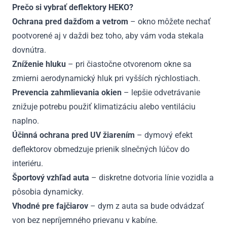
Prečo si vybrať deflektory HEKO?
Ochrana pred dažďom a vetrom
– okno môžete nechať
pootvorené aj v daždi bez toho, aby vám voda stekala
dovnútra.
Zníženie hluku
– pri čiastočne otvorenom okne sa
zmierni aerodynamický hluk pri vyšších rýchlostiach.
Prevencia zahmlievania okien
– lepšie odvetrávanie
znižuje potrebu použiť klimatizáciu alebo ventiláciu
naplno.
Účinná ochrana pred UV žiarením
– dymový efekt
deflektorov obmedzuje prienik slnečných lúčov do
interiéru.
Športový vzhľad auta
– diskretne dotvoria línie vozidla a
pôsobia dynamicky.
Vhodné pre fajčiarov
– dym z auta sa bude odvádzať
von bez nepríjemného prievanu v kabíne.