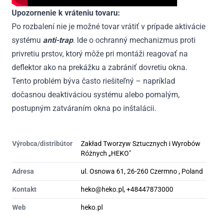
Upozornenie k vráteniu tovaru:
Po rozbalení nie je možné tovar vrátiť v prípade aktivácie
systému
anti-trap
. Ide o ochranný mechanizmus proti
privretiu prstov, ktorý môže pri montáži reagovať na
deflektor ako na prekážku a zabrániť dovretiu okna.
Tento problém býva často riešiteľný – napríklad
dočasnou deaktiváciou systému alebo pomalým,
postupným zatváraním okna po inštalácii.
Výrobca/distribútor
Zakład Tworzyw Sztucznych i Wyrobów
Różnych „HEKO"
Adresa
ul. Osnowa 61, 26-260 Czermno , Poland
Kontakt
heko@heko.pl, +48447873000
Web
heko.pl