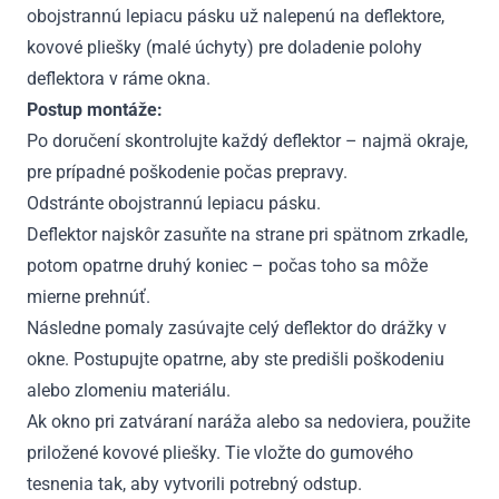
obojstrannú lepiacu pásku už nalepenú na deflektore,
kovové pliešky (malé úchyty) pre doladenie polohy
deflektora v ráme okna.
Postup montáže:
Po doručení skontrolujte každý deflektor – najmä okraje,
pre prípadné poškodenie počas prepravy.
Odstránte obojstrannú lepiacu pásku.
Deflektor najskôr zasuňte na strane pri spätnom zrkadle,
potom opatrne druhý koniec – počas toho sa môže
mierne prehnúť.
Následne pomaly zasúvajte celý deflektor do drážky v
okne. Postupujte opatrne, aby ste predišli poškodeniu
alebo zlomeniu materiálu.
Ak okno pri zatváraní naráža alebo sa nedoviera, použite
priložené kovové pliešky. Tie vložte do gumového
tesnenia tak, aby vytvorili potrebný odstup.