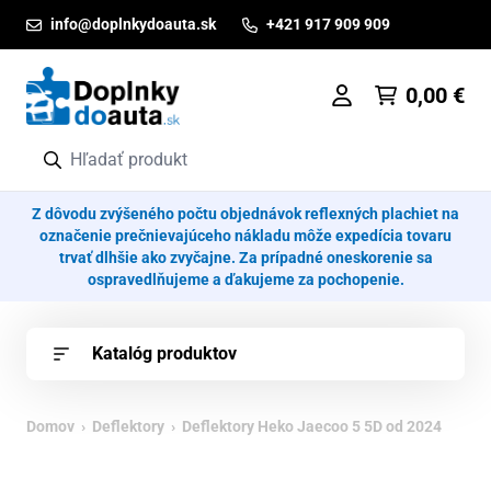
Prejsť na obsah
info@doplnkydoauta.sk
+421 917 909 909
0,00
€
Z dôvodu zvýšeného počtu objednávok reflexných plachiet na
označenie prečnievajúceho nákladu môže expedícia tovaru
trvať dlhšie ako zvyčajne. Za prípadné oneskorenie sa
ospravedlňujeme a ďakujeme za pochopenie.
Katalóg produktov
Domov
›
Deflektory
› Deflektory Heko Jaecoo 5 5D od 2024