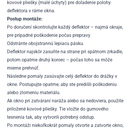
kovové pliešky (malé úchyty) pre doladenie polohy
deflektora v ráme okna.
Postup montáže:
Po doručení skontrolujte každý deflektor – najmä okraje,
pre prípadné poškodenie počas prepravy.
Odstránte obojstrannú lepiacu pásku.
Deflektor najskôr zasuňte na strane pri spätnom zrkadle,
potom opatrne druhý koniec – počas toho sa môže
mierne prehnúť.
Následne pomaly zasúvajte celý deflektor do drážky v
okne. Postupujte opatrne, aby ste predišli poškodeniu
alebo zlomeniu materiálu.
Ak okno pri zatváraní naráža alebo sa nedoviera, použite
priložené kovové pliešky. Tie vložte do gumového
tesnenia tak, aby vytvorili potrebný odstup.
Po montáži niekoľkokrát pomaly otvorte a zatvorte okno,