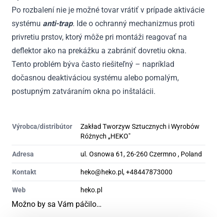
Po rozbalení nie je možné tovar vrátiť v prípade aktivácie
systému
anti-trap
. Ide o ochranný mechanizmus proti
privretiu prstov, ktorý môže pri montáži reagovať na
deflektor ako na prekážku a zabrániť dovretiu okna.
Tento problém býva často riešiteľný – napríklad
dočasnou deaktiváciou systému alebo pomalým,
postupným zatváraním okna po inštalácii.
Výrobca/distribútor
Zakład Tworzyw Sztucznych i Wyrobów
Różnych „HEKO"
Adresa
ul. Osnowa 61, 26-260 Czermno , Poland
Kontakt
heko@heko.pl, +48447873000
Web
heko.pl
Možno by sa Vám páčilo…