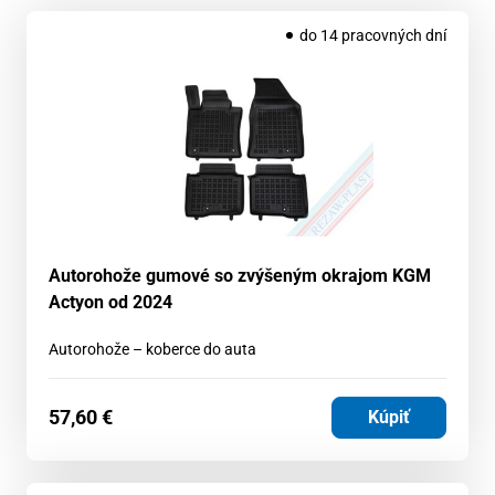
do 14 pracovných dní
Autorohože gumové so zvýšeným okrajom KGM
Actyon od 2024
Autorohože – koberce do auta
57,60
€
Kúpiť