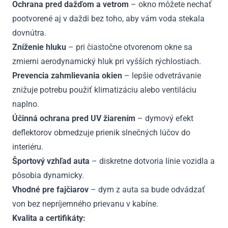
Ochrana pred dažďom a vetrom
– okno môžete nechať
pootvorené aj v daždi bez toho, aby vám voda stekala
dovnútra.
Zníženie hluku
– pri čiastočne otvorenom okne sa
zmierni aerodynamický hluk pri vyšších rýchlostiach.
Prevencia zahmlievania okien
– lepšie odvetrávanie
znižuje potrebu použiť klimatizáciu alebo ventiláciu
naplno.
Účinná ochrana pred UV žiarením
– dymový efekt
deflektorov obmedzuje prienik slnečných lúčov do
interiéru.
Športový vzhľad auta
– diskretne dotvoria línie vozidla a
pôsobia dynamicky.
Vhodné pre fajčiarov
– dym z auta sa bude odvádzať
von bez nepríjemného prievanu v kabíne.
Kvalita a certifikáty: