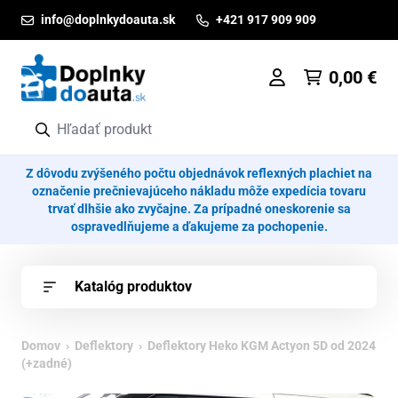
Prejsť na obsah
info@doplnkydoauta.sk
+421 917 909 909
0,00
€
Z dôvodu zvýšeného počtu objednávok reflexných plachiet na
označenie prečnievajúceho nákladu môže expedícia tovaru
trvať dlhšie ako zvyčajne. Za prípadné oneskorenie sa
ospravedlňujeme a ďakujeme za pochopenie.
Katalóg produktov
Domov
›
Deflektory
› Deflektory Heko KGM Actyon 5D od 2024
(+zadné)