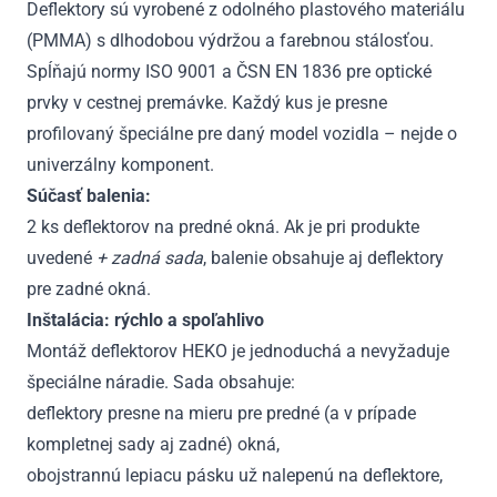
Deflektory sú vyrobené z odolného plastového materiálu
(PMMA) s dlhodobou výdržou a farebnou stálosťou.
Spĺňajú normy ISO 9001 a ČSN EN 1836 pre optické
prvky v cestnej premávke. Každý kus je presne
profilovaný špeciálne pre daný model vozidla – nejde o
univerzálny komponent.
Súčasť balenia:
2 ks deflektorov na predné okná. Ak je pri produkte
uvedené
+ zadná sada
, balenie obsahuje aj deflektory
pre zadné okná.
Inštalácia: rýchlo a spoľahlivo
Montáž deflektorov HEKO je jednoduchá a nevyžaduje
špeciálne náradie. Sada obsahuje:
deflektory presne na mieru pre predné (a v prípade
kompletnej sady aj zadné) okná,
obojstrannú lepiacu pásku už nalepenú na deflektore,