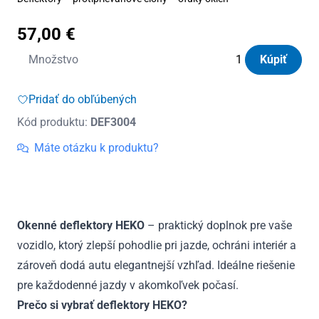
57,00
€
množstvo
Množstvo
Kúpiť
Deflektory
Heko
Pridať do obľúbených
KGM
Kód produktu:
DEF3004
Actyon
5D
Máte otázku k produktu?
od
2024
(+zadné)
Okenné deflektory HEKO
– praktický doplnok pre vaše
vozidlo, ktorý zlepší pohodlie pri jazde, ochráni interiér a
zároveň dodá autu elegantnejší vzhľad. Ideálne riešenie
pre každodenné jazdy v akomkoľvek počasí.
Prečo si vybrať deflektory HEKO?