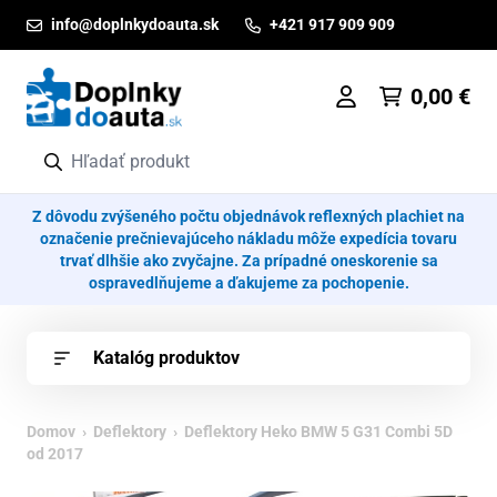
Prejsť na obsah
info@doplnkydoauta.sk
+421 917 909 909
0,00
€
Z dôvodu zvýšeného počtu objednávok reflexných plachiet na
označenie prečnievajúceho nákladu môže expedícia tovaru
trvať dlhšie ako zvyčajne. Za prípadné oneskorenie sa
ospravedlňujeme a ďakujeme za pochopenie.
Katalóg produktov
Domov
›
Deflektory
› Deflektory Heko BMW 5 G31 Combi 5D
od 2017