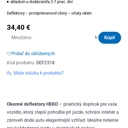
skladom u dodávateľa 2-7 prac. dní
Deflektory – protiprievanové clony – ofuky okien
34,40
€
množstvo
Množstvo
Kúpiť
Deflektory
Heko
Pridať do obľúbených
BMW
Kód produktu:
DEF2318
5
G31
Máte otázku k produktu?
Combi
5D
od
2017
Okenné deflektory HEKO
– praktický doplnok pre vaše
vozidlo, ktorý zlepší pohodlie pri jazde, ochráni interiér a
zároveň dodá autu elegantnejší vzhľad. Ideálne riešenie