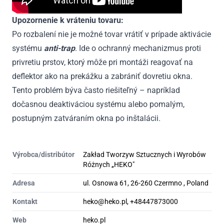
Upozornenie k vráteniu tovaru:
Po rozbalení nie je možné tovar vrátiť v prípade aktivácie
systému
anti-trap
. Ide o ochranný mechanizmus proti
privretiu prstov, ktorý môže pri montáži reagovať na
deflektor ako na prekážku a zabrániť dovretiu okna.
Tento problém býva často riešiteľný – napríklad
dočasnou deaktiváciou systému alebo pomalým,
postupným zatváraním okna po inštalácii.
Výrobca/distribútor
Zakład Tworzyw Sztucznych i Wyrobów
Różnych „HEKO"
Adresa
ul. Osnowa 61, 26-260 Czermno , Poland
Kontakt
heko@heko.pl, +48447873000
Web
heko.pl