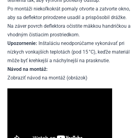
tesnenia tak, aby vytvorili potrebný odstup.
Po montáži niekoľkokrát pomaly otvorte a zatvorte okno,
aby sa deflektor prirodzene usadil a prispôsobil drážke.
Na záver povrch deflektora očistite mäkkou handričkou a
vhodným čistiacim prostriedkom.
Upozornenie:
Inštaláciu neodporúčame vykonávať pri
nízkych vonkajších teplotách (pod 15 °C), keďže materiál
môže byť krehkejší a náchylnejší na prasknutie.
Návod na montáž:
Zobraziť návod na montáž (obrázok)