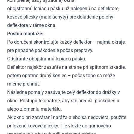
kompletnej sady aj zadné) okná,
obojstrannú lepiacu pásku už nalepenú na deflektore,
kovové pliešky (malé úchyty) pre doladenie polohy
deflektora v ráme okna.
Postup montáže:
Po doručení skontrolujte každý deflektor – najmä okraje,
pre prípadné poškodenie počas prepravy.
Odstránte obojstrannú lepiacu pásku.
Deflektor najskôr zasuňte na strane pri spätnom zrkadle,
potom opatrne druhý koniec – počas toho sa môže
mierne prehnúť.
Následne pomaly zasúvajte celý deflektor do drážky v
okne. Postupujte opatrne, aby ste predišli poškodeniu
alebo zlomeniu materiálu.
Ak okno pri zatváraní naráža alebo sa nedoviera, použite
priložené kovové pliešky. Tie vložte do gumového