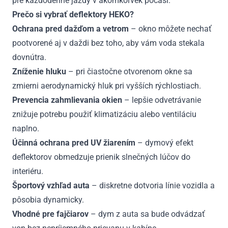
pre každodenné jazdy v akomkoľvek počasí.
Prečo si vybrať deflektory HEKO?
Ochrana pred dažďom a vetrom
– okno môžete nechať
pootvorené aj v daždi bez toho, aby vám voda stekala
dovnútra.
Zníženie hluku
– pri čiastočne otvorenom okne sa
zmierni aerodynamický hluk pri vyšších rýchlostiach.
Prevencia zahmlievania okien
– lepšie odvetrávanie
znižuje potrebu použiť klimatizáciu alebo ventiláciu
naplno.
Účinná ochrana pred UV žiarením
– dymový efekt
deflektorov obmedzuje prienik slnečných lúčov do
interiéru.
Športový vzhľad auta
– diskretne dotvoria línie vozidla a
pôsobia dynamicky.
Vhodné pre fajčiarov
– dym z auta sa bude odvádzať