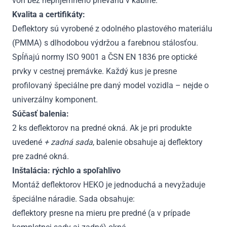
von bez nepríjemného prievanu v kabíne.
Kvalita a certifikáty:
Deflektory sú vyrobené z odolného plastového materiálu
(PMMA) s dlhodobou výdržou a farebnou stálosťou.
Spĺňajú normy ISO 9001 a ČSN EN 1836 pre optické
prvky v cestnej premávke. Každý kus je presne
profilovaný špeciálne pre daný model vozidla – nejde o
univerzálny komponent.
Súčasť balenia:
2 ks deflektorov na predné okná. Ak je pri produkte
uvedené
+ zadná sada
, balenie obsahuje aj deflektory
pre zadné okná.
Inštalácia: rýchlo a spoľahlivo
Montáž deflektorov HEKO je jednoduchá a nevyžaduje
špeciálne náradie. Sada obsahuje:
deflektory presne na mieru pre predné (a v prípade