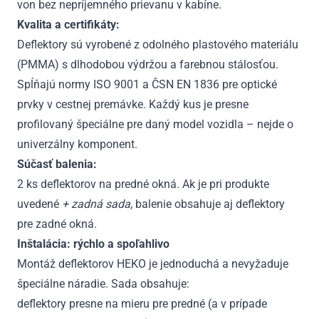
von bez nepríjemného prievanu v kabíne.
Kvalita a certifikáty:
Deflektory sú vyrobené z odolného plastového materiálu
(PMMA) s dlhodobou výdržou a farebnou stálosťou.
Spĺňajú normy ISO 9001 a ČSN EN 1836 pre optické
prvky v cestnej premávke. Každý kus je presne
profilovaný špeciálne pre daný model vozidla – nejde o
univerzálny komponent.
Súčasť balenia:
2 ks deflektorov na predné okná. Ak je pri produkte
uvedené
+ zadná sada
, balenie obsahuje aj deflektory
pre zadné okná.
Inštalácia: rýchlo a spoľahlivo
Montáž deflektorov HEKO je jednoduchá a nevyžaduje
špeciálne náradie. Sada obsahuje:
deflektory presne na mieru pre predné (a v prípade