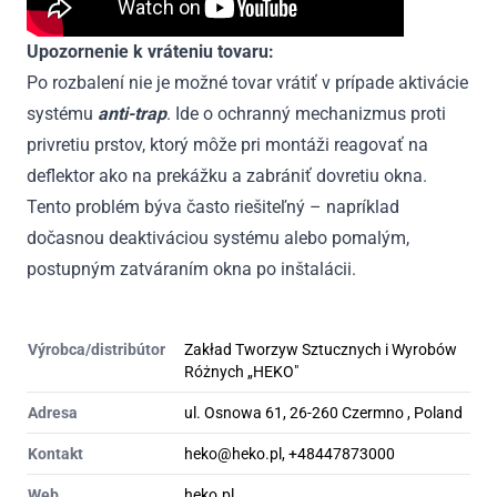
Upozornenie k vráteniu tovaru:
Po rozbalení nie je možné tovar vrátiť v prípade aktivácie
systému
anti-trap
. Ide o ochranný mechanizmus proti
privretiu prstov, ktorý môže pri montáži reagovať na
deflektor ako na prekážku a zabrániť dovretiu okna.
Tento problém býva často riešiteľný – napríklad
dočasnou deaktiváciou systému alebo pomalým,
postupným zatváraním okna po inštalácii.
Výrobca/distribútor
Zakład Tworzyw Sztucznych i Wyrobów
Różnych „HEKO"
Adresa
ul. Osnowa 61, 26-260 Czermno , Poland
Kontakt
heko@heko.pl, +48447873000
Web
heko.pl