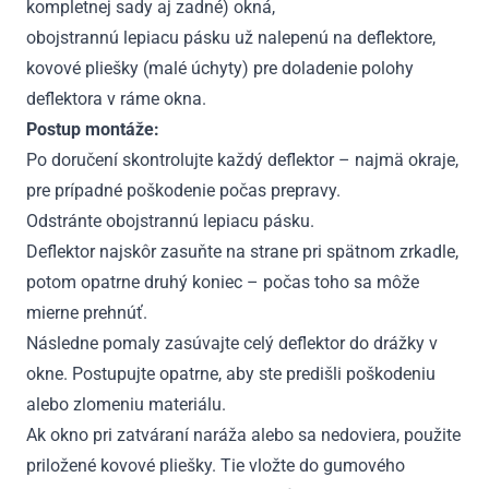
kompletnej sady aj zadné) okná,
obojstrannú lepiacu pásku už nalepenú na deflektore,
kovové pliešky (malé úchyty) pre doladenie polohy
deflektora v ráme okna.
Postup montáže:
Po doručení skontrolujte každý deflektor – najmä okraje,
pre prípadné poškodenie počas prepravy.
Odstránte obojstrannú lepiacu pásku.
Deflektor najskôr zasuňte na strane pri spätnom zrkadle,
potom opatrne druhý koniec – počas toho sa môže
mierne prehnúť.
Následne pomaly zasúvajte celý deflektor do drážky v
okne. Postupujte opatrne, aby ste predišli poškodeniu
alebo zlomeniu materiálu.
Ak okno pri zatváraní naráža alebo sa nedoviera, použite
priložené kovové pliešky. Tie vložte do gumového