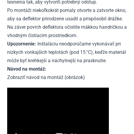
tesnenia tak, aby vytvorili potrebný odstup.
Po montáži niekoľkokrát pomaly otvorte a zatvorte okno,
aby sa deflektor prirodzene usadil a prispôsobil drážke.
Na záver povrch deflektora očistite mäkkou handričkou a
vhodným čistiacim prostriedkom.
Upozornenie:
Inštaláciu neodporúčame vykonávať pri
nízkych vonkajších teplotách (pod 15 °C), keďže materiál
môže byť krehkejší a náchylnejší na prasknutie.
Návod na montáž:
Zobraziť návod na montáž (obrázok)