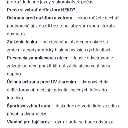
pre každodenné jazdy v akomkoľvek počasí.
Prečo si vybrať deflektory HEKO?
Ochrana pred dažďom a vetrom
– okno môžete nechať
pootvorené aj v daždi bez toho, aby vám voda stekala
dovnútra.
Zníženie hluku
– pri čiastočne otvorenom okne sa
zmierni aerodynamický hluk pri vyšších rýchlostiach.
Prevencia zahmlievania okien
– lepšie odvetrávanie
znižuje potrebu použiť klimatizáciu alebo ventiláciu
naplno.
Účinná ochrana pred UV žiarením
– dymový efekt
deflektorov obmedzuje prienik slnečných lúčov do
interiéru.
Športový vzhľad auta
– diskretne dotvoria línie vozidla a
pôsobia dynamicky.
Vhodné pre fajčiarov
– dym z auta sa bude odvádzať