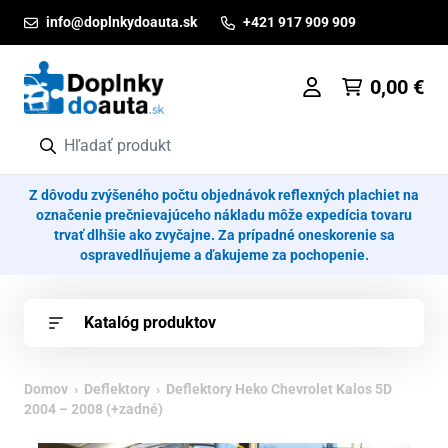
Prejsť na obsah
info@doplnkydoauta.sk
+421 917 909 909
0,00
€
Z dôvodu zvýšeného počtu objednávok reflexných plachiet na
označenie prečnievajúceho nákladu môže expedícia tovaru
trvať dlhšie ako zvyčajne. Za prípadné oneskorenie sa
ospravedlňujeme a ďakujeme za pochopenie.
Katalóg produktov
Domov
›
Deflektory
› Deflektory Heko Chevrolet Kalos 5D
2004 – 2008 (+zadné)