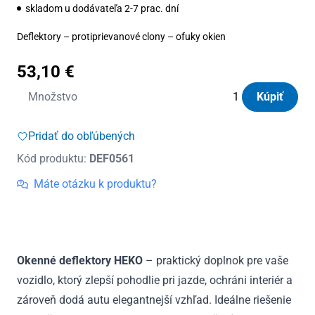
skladom u dodávateľa 2-7 prac. dní
Deflektory – protiprievanové clony – ofuky okien
53,10
€
množstvo
Množstvo
Kúpiť
Deflektory
Heko
Pridať do obľúbených
Chevrolet
Kód produktu:
DEF0561
Kalos
5D
Máte otázku k produktu?
2004
-
2008
(+zadné)
Okenné deflektory HEKO
– praktický doplnok pre vaše
vozidlo, ktorý zlepší pohodlie pri jazde, ochráni interiér a
zároveň dodá autu elegantnejší vzhľad. Ideálne riešenie