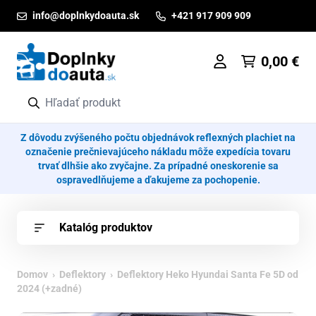
Prejsť na obsah
info@doplnkydoauta.sk
+421 917 909 909
0,00
€
Z dôvodu zvýšeného počtu objednávok reflexných plachiet na
označenie prečnievajúceho nákladu môže expedícia tovaru
trvať dlhšie ako zvyčajne. Za prípadné oneskorenie sa
ospravedlňujeme a ďakujeme za pochopenie.
Katalóg produktov
Domov
›
Deflektory
› Deflektory Heko Hyundai Santa Fe 5D od
2024 (+zadné)