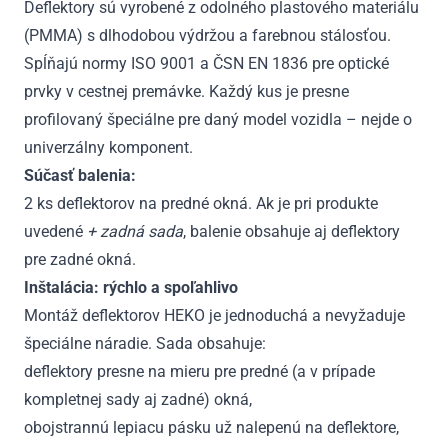
Deflektory sú vyrobené z odolného plastového materiálu
(PMMA) s dlhodobou výdržou a farebnou stálosťou.
Spĺňajú normy ISO 9001 a ČSN EN 1836 pre optické
prvky v cestnej premávke. Každý kus je presne
profilovaný špeciálne pre daný model vozidla – nejde o
univerzálny komponent.
Súčasť balenia:
2 ks deflektorov na predné okná. Ak je pri produkte
uvedené
+ zadná sada
, balenie obsahuje aj deflektory
pre zadné okná.
Inštalácia: rýchlo a spoľahlivo
Montáž deflektorov HEKO je jednoduchá a nevyžaduje
špeciálne náradie. Sada obsahuje:
deflektory presne na mieru pre predné (a v prípade
kompletnej sady aj zadné) okná,
obojstrannú lepiacu pásku už nalepenú na deflektore,