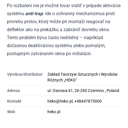
Po rozbalení nie je možné tovar vrátiť v prípade aktivácie
systému
anti-trap
. Ide o ochranný mechanizmus proti
privretiu prstov, ktorý môže pri montáži reagovať na
deflektor ako na prekážku a zabrániť dovretiu okna.
Tento problém býva často riešiteľný – napríklad
dočasnou deaktiváciou systému alebo pomalým,
postupným zatváraním okna po inštalácii.
Výrobca/distribútor
Zakład Tworzyw Sztucznych i Wyrobów
Różnych „HEKO"
Adresa
ul. Osnowa 61, 26-260 Czermno , Poland
Kontakt
heko@heko.pl, +48447873000
Web
heko.pl