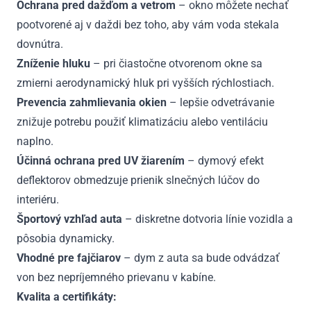
Ochrana pred dažďom a vetrom
– okno môžete nechať
pootvorené aj v daždi bez toho, aby vám voda stekala
dovnútra.
Zníženie hluku
– pri čiastočne otvorenom okne sa
zmierni aerodynamický hluk pri vyšších rýchlostiach.
Prevencia zahmlievania okien
– lepšie odvetrávanie
znižuje potrebu použiť klimatizáciu alebo ventiláciu
naplno.
Účinná ochrana pred UV žiarením
– dymový efekt
deflektorov obmedzuje prienik slnečných lúčov do
interiéru.
Športový vzhľad auta
– diskretne dotvoria línie vozidla a
pôsobia dynamicky.
Vhodné pre fajčiarov
– dym z auta sa bude odvádzať
von bez nepríjemného prievanu v kabíne.
Kvalita a certifikáty: