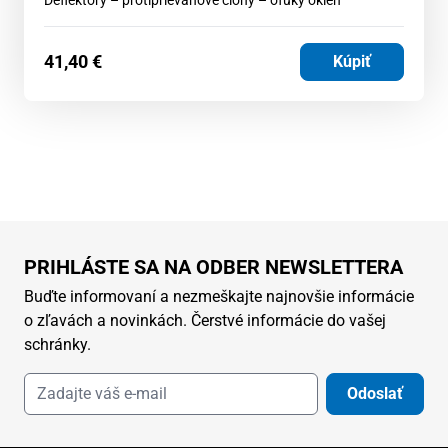
Deflektory – protiprievanové clony – ofuky okien
41,40
€
Kúpiť
PRIHLÁSTE SA NA ODBER NEWSLETTERA
Buďte informovaní a nezmeškajte najnovšie informácie
o zľavách a novinkách. Čerstvé informácie do vašej
schránky.
Odoslať