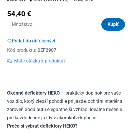
54,40
€
množstvo
Množstvo
Kúpiť
Deflektory
Heko
Pridať do obľúbených
Hyundai
Kód produktu:
DEF2907
Santa
Fe
Máte otázku k produktu?
5D
od
2024
(+zadné)
Okenné deflektory HEKO
– praktický doplnok pre vaše
vozidlo, ktorý zlepší pohodlie pri jazde, ochráni interiér a
zároveň dodá autu elegantnejší vzhľad. Ideálne riešenie
pre každodenné jazdy v akomkoľvek počasí.
Prečo si vybrať deflektory HEKO?