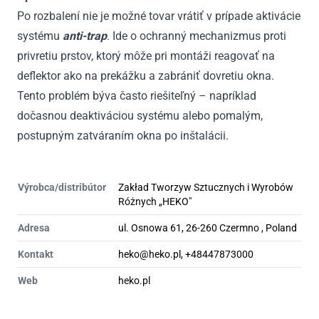
Po rozbalení nie je možné tovar vrátiť v prípade aktivácie
systému
anti-trap
. Ide o ochranný mechanizmus proti
privretiu prstov, ktorý môže pri montáži reagovať na
deflektor ako na prekážku a zabrániť dovretiu okna.
Tento problém býva často riešiteľný – napríklad
dočasnou deaktiváciou systému alebo pomalým,
postupným zatváraním okna po inštalácii.
Výrobca/distribútor
Zakład Tworzyw Sztucznych i Wyrobów
Różnych „HEKO"
Adresa
ul. Osnowa 61, 26-260 Czermno , Poland
Kontakt
heko@heko.pl, +48447873000
Web
heko.pl