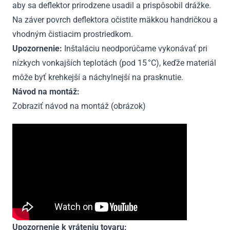
aby sa deflektor prirodzene usadil a prispôsobil drážke.
Na záver povrch deflektora očistite mäkkou handričkou a
vhodným čistiacim prostriedkom.
Upozornenie:
Inštaláciu neodporúčame vykonávať pri
nízkych vonkajších teplotách (pod 15 °C), keďže materiál
môže byť krehkejší a náchylnejší na prasknutie.
Návod na montáž:
Zobraziť návod na montáž (obrázok)
Upozornenie k vráteniu tovaru: