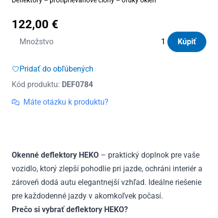
122,00
€
množstvo
Množstvo
Kúpiť
Deflektory
Heko
Pridať do obľúbených
Man
Kód produktu:
DEF0784
M
od
Máte otázku k produktu?
1996
Okenné deflektory HEKO
– praktický doplnok pre vaše
vozidlo, ktorý zlepší pohodlie pri jazde, ochráni interiér a
zároveň dodá autu elegantnejší vzhľad. Ideálne riešenie
pre každodenné jazdy v akomkoľvek počasí.
Prečo si vybrať deflektory HEKO?