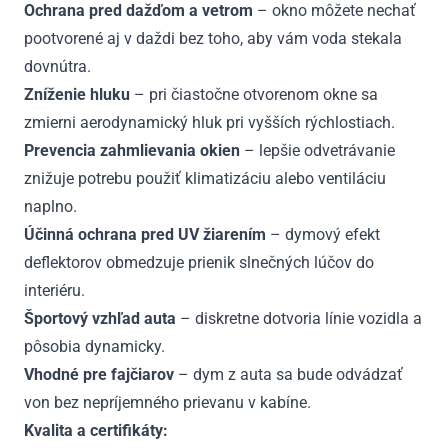
Ochrana pred dažďom a vetrom
– okno môžete nechať
pootvorené aj v daždi bez toho, aby vám voda stekala
dovnútra.
Zníženie hluku
– pri čiastočne otvorenom okne sa
zmierni aerodynamický hluk pri vyšších rýchlostiach.
Prevencia zahmlievania okien
– lepšie odvetrávanie
znižuje potrebu použiť klimatizáciu alebo ventiláciu
naplno.
Účinná ochrana pred UV žiarením
– dymový efekt
deflektorov obmedzuje prienik slnečných lúčov do
interiéru.
Športový vzhľad auta
– diskretne dotvoria línie vozidla a
pôsobia dynamicky.
Vhodné pre fajčiarov
– dym z auta sa bude odvádzať
von bez nepríjemného prievanu v kabíne.
Kvalita a certifikáty: