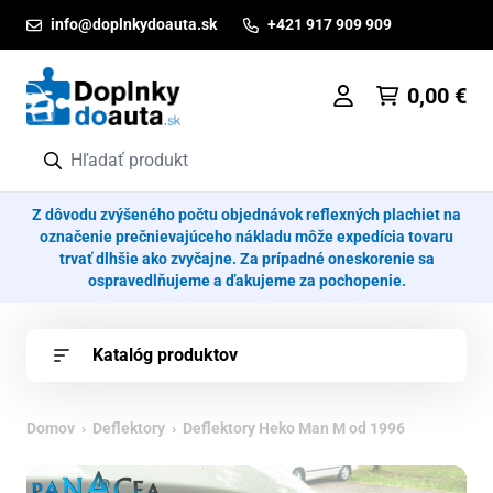
Prejsť na obsah
info@doplnkydoauta.sk
+421 917 909 909
0,00
€
Z dôvodu zvýšeného počtu objednávok reflexných plachiet na
označenie prečnievajúceho nákladu môže expedícia tovaru
trvať dlhšie ako zvyčajne. Za prípadné oneskorenie sa
ospravedlňujeme a ďakujeme za pochopenie.
Katalóg produktov
Domov
›
Deflektory
› Deflektory Heko Man M od 1996