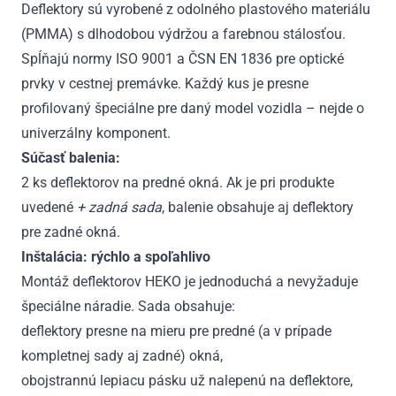
Deflektory sú vyrobené z odolného plastového materiálu
(PMMA) s dlhodobou výdržou a farebnou stálosťou.
Spĺňajú normy ISO 9001 a ČSN EN 1836 pre optické
prvky v cestnej premávke. Každý kus je presne
profilovaný špeciálne pre daný model vozidla – nejde o
univerzálny komponent.
Súčasť balenia:
2 ks deflektorov na predné okná. Ak je pri produkte
uvedené
+ zadná sada
, balenie obsahuje aj deflektory
pre zadné okná.
Inštalácia: rýchlo a spoľahlivo
Montáž deflektorov HEKO je jednoduchá a nevyžaduje
špeciálne náradie. Sada obsahuje:
deflektory presne na mieru pre predné (a v prípade
kompletnej sady aj zadné) okná,
obojstrannú lepiacu pásku už nalepenú na deflektore,