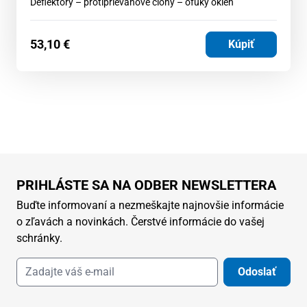
Deflektory – protiprievanové clony – ofuky okien
53,10
€
Kúpiť
PRIHLÁSTE SA NA ODBER NEWSLETTERA
Buďte informovaní a nezmeškajte najnovšie informácie
o zľavách a novinkách. Čerstvé informácie do vašej
schránky.
Odoslať