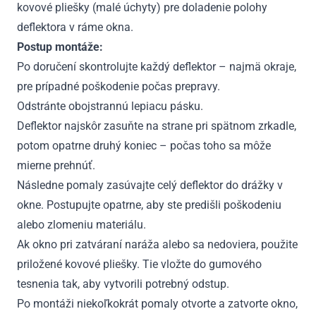
kovové pliešky (malé úchyty) pre doladenie polohy
deflektora v ráme okna.
Postup montáže:
Po doručení skontrolujte každý deflektor – najmä okraje,
pre prípadné poškodenie počas prepravy.
Odstránte obojstrannú lepiacu pásku.
Deflektor najskôr zasuňte na strane pri spätnom zrkadle,
potom opatrne druhý koniec – počas toho sa môže
mierne prehnúť.
Následne pomaly zasúvajte celý deflektor do drážky v
okne. Postupujte opatrne, aby ste predišli poškodeniu
alebo zlomeniu materiálu.
Ak okno pri zatváraní naráža alebo sa nedoviera, použite
priložené kovové pliešky. Tie vložte do gumového
tesnenia tak, aby vytvorili potrebný odstup.
Po montáži niekoľkokrát pomaly otvorte a zatvorte okno,