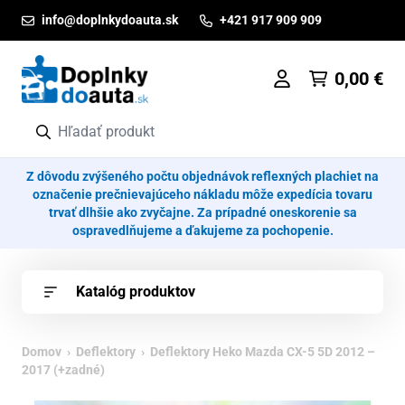
Prejsť na obsah
info@doplnkydoauta.sk
+421 917 909 909
0,00
€
Z dôvodu zvýšeného počtu objednávok reflexných plachiet na
označenie prečnievajúceho nákladu môže expedícia tovaru
trvať dlhšie ako zvyčajne. Za prípadné oneskorenie sa
ospravedlňujeme a ďakujeme za pochopenie.
Katalóg produktov
Domov
›
Deflektory
› Deflektory Heko Mazda CX-5 5D 2012 –
2017 (+zadné)