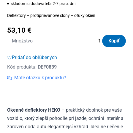
skladom u dodávateľa 2-7 prac. dní
Deflektory – protiprievanové clony – ofuky okien
53,10
€
množstvo
Množstvo
Kúpiť
Deflektory
Heko
Pridať do obľúbených
Mazda
Kód produktu:
DEF0839
CX-
5
Máte otázku k produktu?
5D
2012
-
2017
Okenné deflektory HEKO
– praktický doplnok pre vaše
(+zadné)
vozidlo, ktorý zlepší pohodlie pri jazde, ochráni interiér a
zároveň dodá autu elegantnejší vzhľad. Ideálne riešenie