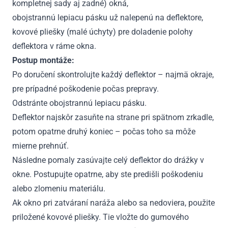
kompletnej sady aj zadné) okná,
obojstrannú lepiacu pásku už nalepenú na deflektore,
kovové pliešky (malé úchyty) pre doladenie polohy
deflektora v ráme okna.
Postup montáže:
Po doručení skontrolujte každý deflektor – najmä okraje,
pre prípadné poškodenie počas prepravy.
Odstránte obojstrannú lepiacu pásku.
Deflektor najskôr zasuňte na strane pri spätnom zrkadle,
potom opatrne druhý koniec – počas toho sa môže
mierne prehnúť.
Následne pomaly zasúvajte celý deflektor do drážky v
okne. Postupujte opatrne, aby ste predišli poškodeniu
alebo zlomeniu materiálu.
Ak okno pri zatváraní naráža alebo sa nedoviera, použite
priložené kovové pliešky. Tie vložte do gumového