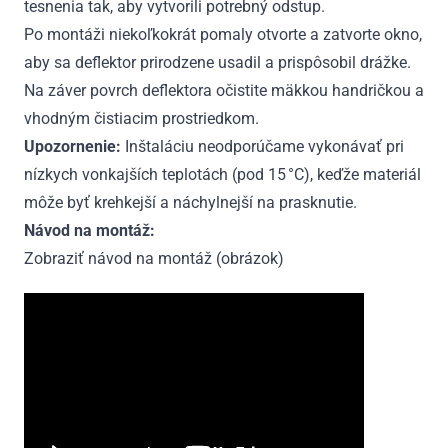
tesnenia tak, aby vytvorili potrebný odstup.
Po montáži niekoľkokrát pomaly otvorte a zatvorte okno,
aby sa deflektor prirodzene usadil a prispôsobil drážke.
Na záver povrch deflektora očistite mäkkou handričkou a
vhodným čistiacim prostriedkom.
Upozornenie:
Inštaláciu neodporúčame vykonávať pri
nízkych vonkajších teplotách (pod 15 °C), keďže materiál
môže byť krehkejší a náchylnejší na prasknutie.
Návod na montáž:
Zobraziť návod na montáž (obrázok)