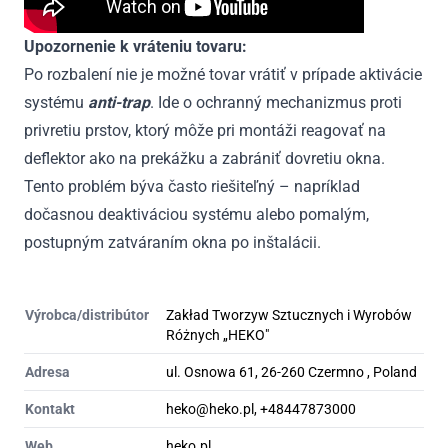
Upozornenie k vráteniu tovaru:
Po rozbalení nie je možné tovar vrátiť v prípade aktivácie
systému
anti-trap
. Ide o ochranný mechanizmus proti
privretiu prstov, ktorý môže pri montáži reagovať na
deflektor ako na prekážku a zabrániť dovretiu okna.
Tento problém býva často riešiteľný – napríklad
dočasnou deaktiváciou systému alebo pomalým,
postupným zatváraním okna po inštalácii.
Výrobca/distribútor
Zakład Tworzyw Sztucznych i Wyrobów
Różnych „HEKO"
Adresa
ul. Osnowa 61, 26-260 Czermno , Poland
Kontakt
heko@heko.pl, +48447873000
Web
heko.pl