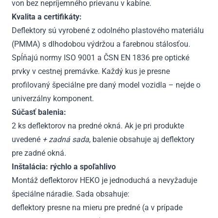
von bez nepríjemného prievanu v kabíne.
Kvalita a certifikáty:
Deflektory sú vyrobené z odolného plastového materiálu
(PMMA) s dlhodobou výdržou a farebnou stálosťou.
Spĺňajú normy ISO 9001 a ČSN EN 1836 pre optické
prvky v cestnej premávke. Každý kus je presne
profilovaný špeciálne pre daný model vozidla – nejde o
univerzálny komponent.
Súčasť balenia:
2 ks deflektorov na predné okná. Ak je pri produkte
uvedené
+ zadná sada
, balenie obsahuje aj deflektory
pre zadné okná.
Inštalácia: rýchlo a spoľahlivo
Montáž deflektorov HEKO je jednoduchá a nevyžaduje
špeciálne náradie. Sada obsahuje:
deflektory presne na mieru pre predné (a v prípade