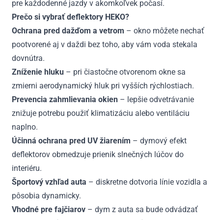
pre každodenné jazdy v akomkoľvek počasí.
Prečo si vybrať deflektory HEKO?
Ochrana pred dažďom a vetrom
– okno môžete nechať
pootvorené aj v daždi bez toho, aby vám voda stekala
dovnútra.
Zníženie hluku
– pri čiastočne otvorenom okne sa
zmierni aerodynamický hluk pri vyšších rýchlostiach.
Prevencia zahmlievania okien
– lepšie odvetrávanie
znižuje potrebu použiť klimatizáciu alebo ventiláciu
naplno.
Účinná ochrana pred UV žiarením
– dymový efekt
deflektorov obmedzuje prienik slnečných lúčov do
interiéru.
Športový vzhľad auta
– diskretne dotvoria línie vozidla a
pôsobia dynamicky.
Vhodné pre fajčiarov
– dym z auta sa bude odvádzať