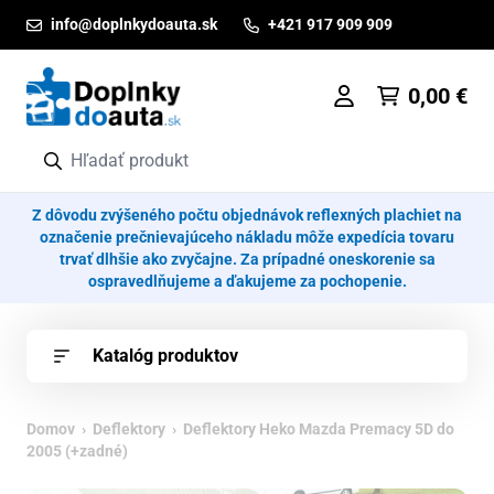
Prejsť na obsah
info@doplnkydoauta.sk
+421 917 909 909
0,00
€
Z dôvodu zvýšeného počtu objednávok reflexných plachiet na
označenie prečnievajúceho nákladu môže expedícia tovaru
trvať dlhšie ako zvyčajne. Za prípadné oneskorenie sa
ospravedlňujeme a ďakujeme za pochopenie.
Katalóg produktov
Domov
›
Deflektory
› Deflektory Heko Mazda Premacy 5D do
2005 (+zadné)