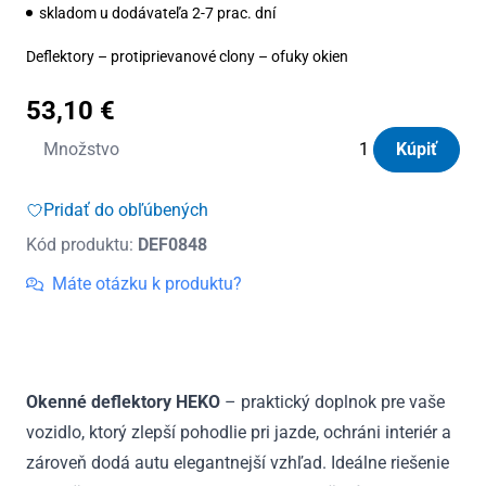
skladom u dodávateľa 2-7 prac. dní
Deflektory – protiprievanové clony – ofuky okien
53,10
€
množstvo
Množstvo
Kúpiť
Deflektory
Heko
Pridať do obľúbených
Mazda
Kód produktu:
DEF0848
Premacy
5D
Máte otázku k produktu?
do
2005
(+zadné)
Okenné deflektory HEKO
– praktický doplnok pre vaše
vozidlo, ktorý zlepší pohodlie pri jazde, ochráni interiér a
zároveň dodá autu elegantnejší vzhľad. Ideálne riešenie