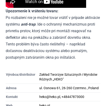
Upozornenie k vráteniu tovaru:
Po rozbalení nie je možné tovar vrátiť v prípade aktivácie
systému
anti-trap
. Ide o ochranný mechanizmus proti
privretiu prstov, ktorý môže pri montáži reagovať na
deflektor ako na prekážku a zabrániť dovretiu okna.
Tento problém býva často riešiteľný – napríklad
dočasnou deaktiváciou systému alebo pomalým,
postupným zatváraním okna po inštalácii.
Výrobca/distribútor
Zakład Tworzyw Sztucznych i Wyrobów
Różnych „HEKO"
Adresa
ul. Osnowa 61, 26-260 Czermno , Poland
Kontakt
heko@heko.pl, +48447873000
Web
heko.pl