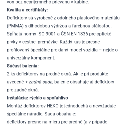
von bez nepríjemného prievanu v kabíne.
Kvalita a certifikáty:
Deflektory sú vyrobené z odolného plastového materiálu
(PMMA) s dlhodobou výdržou a farebnou stálosťou.
Spĺňajú normy ISO 9001 a ČSN EN 1836 pre optické
prvky v cestnej premávke. Každý kus je presne
profilovaný špeciálne pre daný model vozidla – nejde o
univerzálny komponent.
Súčasť balenia:
2 ks deflektorov na predné okná. Ak je pri produkte
uvedené
+ zadná sada
, balenie obsahuje aj deflektory
pre zadné okná.
Inštalácia: rýchlo a spoľahlivo
Montáž deflektorov HEKO je jednoduchá a nevyžaduje
špeciálne náradie. Sada obsahuje:
deflektory presne na mieru pre predné (a v prípade