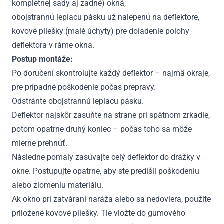
kompletnej sady aj zadné) okná,
obojstrannú lepiacu pásku už nalepenú na deflektore,
kovové pliešky (malé úchyty) pre doladenie polohy
deflektora v ráme okna.
Postup montáže:
Po doručení skontrolujte každý deflektor – najmä okraje,
pre prípadné poškodenie počas prepravy.
Odstránte obojstrannú lepiacu pásku.
Deflektor najskôr zasuňte na strane pri spätnom zrkadle,
potom opatrne druhý koniec – počas toho sa môže
mierne prehnúť.
Následne pomaly zasúvajte celý deflektor do drážky v
okne. Postupujte opatrne, aby ste predišli poškodeniu
alebo zlomeniu materiálu.
Ak okno pri zatváraní naráža alebo sa nedoviera, použite
priložené kovové pliešky. Tie vložte do gumového