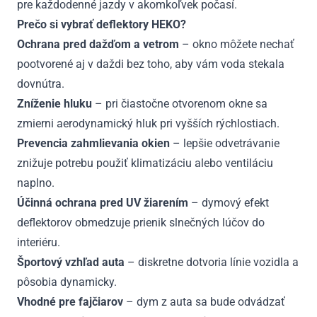
pre každodenné jazdy v akomkoľvek počasí.
Prečo si vybrať deflektory HEKO?
Ochrana pred dažďom a vetrom
– okno môžete nechať
pootvorené aj v daždi bez toho, aby vám voda stekala
dovnútra.
Zníženie hluku
– pri čiastočne otvorenom okne sa
zmierni aerodynamický hluk pri vyšších rýchlostiach.
Prevencia zahmlievania okien
– lepšie odvetrávanie
znižuje potrebu použiť klimatizáciu alebo ventiláciu
naplno.
Účinná ochrana pred UV žiarením
– dymový efekt
deflektorov obmedzuje prienik slnečných lúčov do
interiéru.
Športový vzhľad auta
– diskretne dotvoria línie vozidla a
pôsobia dynamicky.
Vhodné pre fajčiarov
– dym z auta sa bude odvádzať