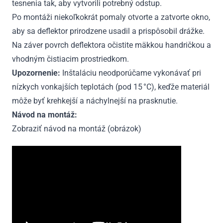
tesnenia tak, aby vytvorili potrebný odstup.
Po montáži niekoľkokrát pomaly otvorte a zatvorte okno,
aby sa deflektor prirodzene usadil a prispôsobil drážke.
Na záver povrch deflektora očistite mäkkou handričkou a
vhodným čistiacim prostriedkom.
Upozornenie:
Inštaláciu neodporúčame vykonávať pri
nízkych vonkajších teplotách (pod 15 °C), keďže materiál
môže byť krehkejší a náchylnejší na prasknutie.
Návod na montáž:
Zobraziť návod na montáž (obrázok)