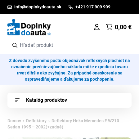
Prejsť na obsah
info@doplnkydoauta.sk
+421 917 909 909
0,00
€
Z dôvodu zvýšeného počtu objednávok reflexných plachiet na
označenie prečnievajúceho nákladu môže expedícia tovaru
trvať dlhšie ako zvyčajne. Za prípadné oneskorenie sa
ospravedlňujeme a ďakujeme za pochopenie.
Katalóg produktov
Domov
›
Deflektory
› Deflektory Heko Mercedes E W210
Sedan 1995 – 2002(+zadné)