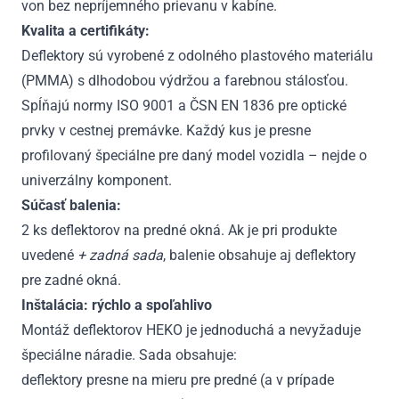
von bez nepríjemného prievanu v kabíne.
Kvalita a certifikáty:
Deflektory sú vyrobené z odolného plastového materiálu
(PMMA) s dlhodobou výdržou a farebnou stálosťou.
Spĺňajú normy ISO 9001 a ČSN EN 1836 pre optické
prvky v cestnej premávke. Každý kus je presne
profilovaný špeciálne pre daný model vozidla – nejde o
univerzálny komponent.
Súčasť balenia:
2 ks deflektorov na predné okná. Ak je pri produkte
uvedené
+ zadná sada
, balenie obsahuje aj deflektory
pre zadné okná.
Inštalácia: rýchlo a spoľahlivo
Montáž deflektorov HEKO je jednoduchá a nevyžaduje
špeciálne náradie. Sada obsahuje:
deflektory presne na mieru pre predné (a v prípade