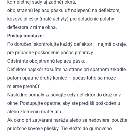
kompletnej sady aj zadné) okná,
obojstrannú lepiacu pásku už nalepenú na deflektore,
kovové pliešky (malé úchyty) pre doladenie polohy
deflektora v ráme okna.
Postup montáže:
Po doručení skontrolujte každý deflektor – najmä okraje,
pre prípadné poškodenie počas prepravy.
Odstránte obojstrannú lepiacu pásku.
Deflektor najskôr zasuňte na strane pri spätnom zrkadle,
potom opatrne druhý koniec – počas toho sa môže
mierne prehnúť.
Následne pomaly zasúvajte celý deflektor do drážky v
okne. Postupujte opatrne, aby ste predišli poškodeniu
alebo zlomeniu materiálu.
Ak okno pri zatváraní naráža alebo sa nedoviera, použite
priložené kovové pliešky. Tie vložte do gumového