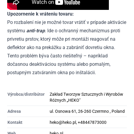
Upozornenie k vráteniu tovaru:
Po rozbalení nie je možné tovar vrátiť v prípade aktivácie
systému
anti-trap
. Ide o ochranný mechanizmus proti
privretiu prstov, ktorý môže pri montáži reagovať na
deflektor ako na prekážku a zabrániť dovretiu okna.
Tento problém býva často riešiteľný – napríklad
dočasnou deaktiváciou systému alebo pomalým,
postupným zatváraním okna po inštalácii.
Výrobca/distribútor
Zakład Tworzyw Sztucznych i Wyrobów
Różnych „HEKO"
Adresa
ul. Osnowa 61, 26-260 Czermno , Poland
Kontakt
heko@heko.pl, +48447873000
Web
heko.pl