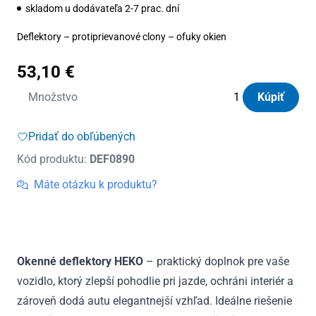
skladom u dodávateľa 2-7 prac. dní
Deflektory – protiprievanové clony – ofuky okien
53,10
€
množstvo
Množstvo
Kúpiť
Deflektory
Heko
Pridať do obľúbených
Mercedes
Kód produktu:
DEF0890
E
W210
Máte otázku k produktu?
Sedan
1995
-
2002(+zadné)
Okenné deflektory HEKO
– praktický doplnok pre vaše
vozidlo, ktorý zlepší pohodlie pri jazde, ochráni interiér a
zároveň dodá autu elegantnejší vzhľad. Ideálne riešenie