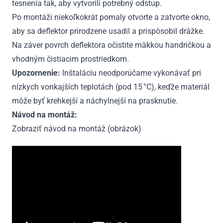
tesnenia tak, aby vytvorili potrebný odstup.
Po montáži niekoľkokrát pomaly otvorte a zatvorte okno,
aby sa deflektor prirodzene usadil a prispôsobil drážke.
Na záver povrch deflektora očistite mäkkou handričkou a
vhodným čistiacim prostriedkom.
Upozornenie:
Inštaláciu neodporúčame vykonávať pri
nízkych vonkajších teplotách (pod 15 °C), keďže materiál
môže byť krehkejší a náchylnejší na prasknutie.
Návod na montáž:
Zobraziť návod na montáž (obrázok)