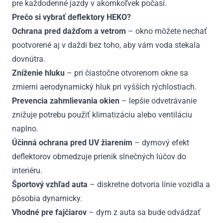
pre každodenné jazdy v akomkoľvek počasí.
Prečo si vybrať deflektory HEKO?
Ochrana pred dažďom a vetrom
– okno môžete nechať
pootvorené aj v daždi bez toho, aby vám voda stekala
dovnútra.
Zníženie hluku
– pri čiastočne otvorenom okne sa
zmierni aerodynamický hluk pri vyšších rýchlostiach.
Prevencia zahmlievania okien
– lepšie odvetrávanie
znižuje potrebu použiť klimatizáciu alebo ventiláciu
naplno.
Účinná ochrana pred UV žiarením
– dymový efekt
deflektorov obmedzuje prienik slnečných lúčov do
interiéru.
Športový vzhľad auta
– diskretne dotvoria línie vozidla a
pôsobia dynamicky.
Vhodné pre fajčiarov
– dym z auta sa bude odvádzať