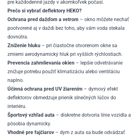
pre každodenné jazdy v akomkoľvek počasí.
Prečo si vybrať deflektory HEKO?
Ochrana pred dažďom a vetrom
– okno môžete nechať
pootvorené aj v daždi bez toho, aby vám voda stekala
dovnútra.
Zníženie hluku
– pri čiastočne otvorenom okne sa
zmierni aerodynamický hluk pri vyšších rýchlostiach.
Prevencia zahmlievania okien
– lepšie odvetrávanie
znižuje potrebu použiť klimatizáciu alebo ventiláciu
naplno.
Účinná ochrana pred UV žiarením
– dymový efekt
deflektorov obmedzuje prienik slnečných lúčov do
interiéru.
Športový vzhľad auta
– diskretne dotvoria línie vozidla a
pôsobia dynamicky.
Vhodné pre fajčiarov
– dym z auta sa bude odvádzať