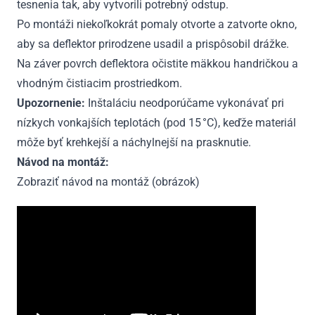
tesnenia tak, aby vytvorili potrebný odstup.
Po montáži niekoľkokrát pomaly otvorte a zatvorte okno,
aby sa deflektor prirodzene usadil a prispôsobil drážke.
Na záver povrch deflektora očistite mäkkou handričkou a
vhodným čistiacim prostriedkom.
Upozornenie:
Inštaláciu neodporúčame vykonávať pri
nízkych vonkajších teplotách (pod 15 °C), keďže materiál
môže byť krehkejší a náchylnejší na prasknutie.
Návod na montáž:
Zobraziť návod na montáž (obrázok)