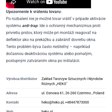
Upozornenie k vráteniu tovaru:
Po rozbalení nie je možné tovar vrátiť v prípade aktivácie
systému
anti-trap
. Ide o ochranný mechanizmus proti
privretiu prstov, ktorý môže pri montáži reagovať na
deflektor ako na prekážku a zabrániť dovretiu okna.
Tento problém býva často riešiteľný – napríklad
dočasnou deaktiváciou systému alebo pomalým,
postupným zatváraním okna po inštalácii.
Výrobca/distribútor
Zakład Tworzyw Sztucznych i Wyrobów
Różnych „HEKO"
Adresa
ul. Osnowa 61, 26-260 Czermno , Poland
Kontakt
heko@heko.pl, +48447873000
Web
heko.pl