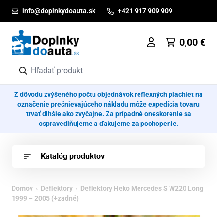
Prejsť na obsah
info@doplnkydoauta.sk
+421 917 909 909
0,00
€
Z dôvodu zvýšeného počtu objednávok reflexných plachiet na
označenie prečnievajúceho nákladu môže expedícia tovaru
trvať dlhšie ako zvyčajne. Za prípadné oneskorenie sa
ospravedlňujeme a ďakujeme za pochopenie.
Katalóg produktov
Domov
›
Deflektory
› Deflektory Heko Mercedes S W220 Long
1999 – 2005 (+zadné)