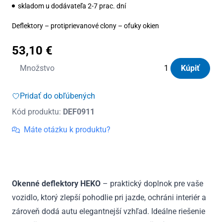
skladom u dodávateľa 2-7 prac. dní
Deflektory – protiprievanové clony – ofuky okien
53,10
€
množstvo
Množstvo
Kúpiť
Deflektory
Heko
Pridať do obľúbených
Mercedes
Kód produktu:
DEF0911
S
W220
Máte otázku k produktu?
Long
1999
-
2005
Okenné deflektory HEKO
– praktický doplnok pre vaše
(+zadné)
vozidlo, ktorý zlepší pohodlie pri jazde, ochráni interiér a
zároveň dodá autu elegantnejší vzhľad. Ideálne riešenie