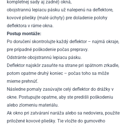
kompletnej sady aj zadné) okná,
obojstrannú lepiacu pásku už nalepenú na deflektore,
kovové pliešky (malé úchyty) pre doladenie polohy
deflektora v ráme okna.
Postup montáže:
Po doručení skontrolujte každý deflektor – najmä okraje,
pre prípadné poškodenie počas prepravy.
Odstránte obojstrannú lepiacu pásku.
Deflektor najskôr zasuňte na strane pri spätnom zrkadle,
potom opatrne druhý koniec – počas toho sa môže
mierne prehnúť.
Následne pomaly zasúvajte celý deflektor do drážky v
okne. Postupujte opatrne, aby ste predišli poškodeniu
alebo zlomeniu materiálu.
Ak okno pri zatváraní naráža alebo sa nedoviera, použite
priložené kovové pliešky. Tie vložte do gumového