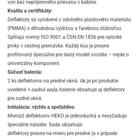
von bez nepríjemného prievanu v kabíne.
Kvalita a certifikáty:
Deflektory sú vyrobené z odolného plastového materiálu
(PMMA) s dlhodobou výdržou a farebnou stálosťou.
Spĺňajú normy ISO 9001 a ČSN EN 1836 pre optické
prvky v cestnej premávke. Každý kus je presne
profilovaný špeciálne pre daný model vozidla – nejde o
univerzálny komponent.
Súčasť balenia:
2 ks deflektorov na predné okná. Ak je pri produkte
uvedené
+ zadná sada
, balenie obsahuje aj deflektory
pre zadné okná.
Inštalácia: rýchlo a spoľahlivo
Montáž deflektorov HEKO je jednoduchá a nevyžaduje
špeciálne náradie. Sada obsahuje:
deflektory presne na mieru pre predné (a v prípade