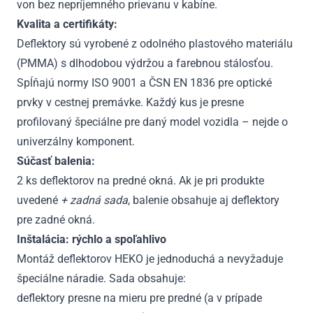
von bez nepríjemného prievanu v kabíne.
Kvalita a certifikáty:
Deflektory sú vyrobené z odolného plastového materiálu
(PMMA) s dlhodobou výdržou a farebnou stálosťou.
Spĺňajú normy ISO 9001 a ČSN EN 1836 pre optické
prvky v cestnej premávke. Každý kus je presne
profilovaný špeciálne pre daný model vozidla – nejde o
univerzálny komponent.
Súčasť balenia:
2 ks deflektorov na predné okná. Ak je pri produkte
uvedené
+ zadná sada
, balenie obsahuje aj deflektory
pre zadné okná.
Inštalácia: rýchlo a spoľahlivo
Montáž deflektorov HEKO je jednoduchá a nevyžaduje
špeciálne náradie. Sada obsahuje:
deflektory presne na mieru pre predné (a v prípade