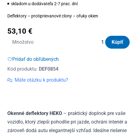
skladom u dodávateľa 2-7 prac. dní
Deflektory – protiprievanové clony – ofuky okien
53,10
€
množstvo
Množstvo
Kúpiť
Deflektory
Heko
Pridať do obľúbených
Mercedes
Kód produktu:
DEF0854
(W201)
4D
Máte otázku k produktu?
1982
-
1993
(+zadné)
Okenné deflektory HEKO
– praktický doplnok pre vaše
vozidlo, ktorý zlepší pohodlie pri jazde, ochráni interiér a
zároveň dodá autu elegantnejší vzhľad. Ideálne riešenie