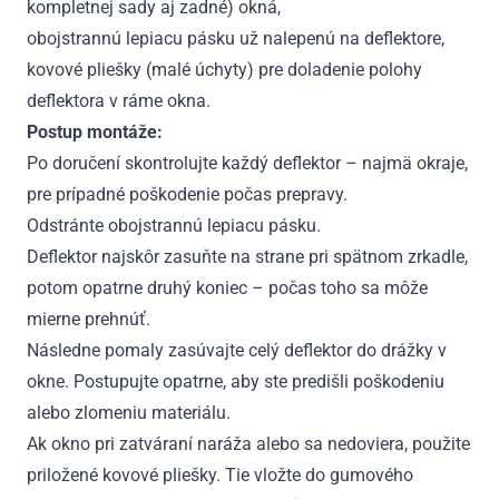
kompletnej sady aj zadné) okná,
obojstrannú lepiacu pásku už nalepenú na deflektore,
kovové pliešky (malé úchyty) pre doladenie polohy
deflektora v ráme okna.
Postup montáže:
Po doručení skontrolujte každý deflektor – najmä okraje,
pre prípadné poškodenie počas prepravy.
Odstránte obojstrannú lepiacu pásku.
Deflektor najskôr zasuňte na strane pri spätnom zrkadle,
potom opatrne druhý koniec – počas toho sa môže
mierne prehnúť.
Následne pomaly zasúvajte celý deflektor do drážky v
okne. Postupujte opatrne, aby ste predišli poškodeniu
alebo zlomeniu materiálu.
Ak okno pri zatváraní naráža alebo sa nedoviera, použite
priložené kovové pliešky. Tie vložte do gumového