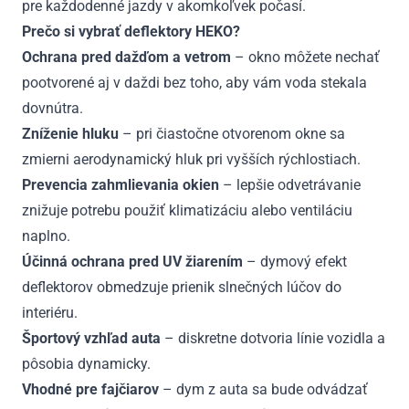
pre každodenné jazdy v akomkoľvek počasí.
Prečo si vybrať deflektory HEKO?
Ochrana pred dažďom a vetrom
– okno môžete nechať
pootvorené aj v daždi bez toho, aby vám voda stekala
dovnútra.
Zníženie hluku
– pri čiastočne otvorenom okne sa
zmierni aerodynamický hluk pri vyšších rýchlostiach.
Prevencia zahmlievania okien
– lepšie odvetrávanie
znižuje potrebu použiť klimatizáciu alebo ventiláciu
naplno.
Účinná ochrana pred UV žiarením
– dymový efekt
deflektorov obmedzuje prienik slnečných lúčov do
interiéru.
Športový vzhľad auta
– diskretne dotvoria línie vozidla a
pôsobia dynamicky.
Vhodné pre fajčiarov
– dym z auta sa bude odvádzať