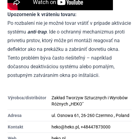
Upozornenie k vráteniu tovaru:
Po rozbalení nie je možné tovar vrátiť v prípade aktivácie
systému
anti-trap
. Ide o ochranný mechanizmus proti
privretiu prstov, ktorý môže pri montáži reagovať na
deflektor ako na prekážku a zabrániť dovretiu okna.
Tento problém býva často riešiteľný – napríklad
dočasnou deaktiváciou systému alebo pomalým,
postupným zatváraním okna po inštalácii.
Výrobca/distribútor
Zakład Tworzyw Sztucznych i Wyrobów
Różnych „HEKO"
Adresa
ul. Osnowa 61, 26-260 Czermno , Poland
Kontakt
heko@heko.pl, +48447873000
Web
heko.pl