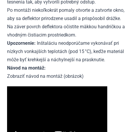
tesnenia tak, aby vytvorili potrebný odstup.
Po montáži niekoľkokrát pomaly otvorte a zatvorte okno,
aby sa deflektor prirodzene usadil a prispôsobil drážke.
Na záver povrch deflektora očistite mäkkou handričkou a
vhodným čistiacim prostriedkom.
Upozornenie:
Inštaláciu neodporúčame vykonávať pri
nízkych vonkajších teplotách (pod 15 °C), keďže materiál
môže byť krehkejší a náchylnejší na prasknutie.
Návod na montáž:
Zobraziť návod na montáž (obrázok)