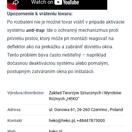
Upozornenie k vráteniu tovaru:
Po rozbalení nie je možné tovar vrátiť v prípade aktivácie
systému
anti-trap
. Ide o ochranný mechanizmus proti
privretiu prstov, ktorý môže pri montáži reagovať na
deflektor ako na prekážku a zabrániť dovretiu okna.
Tento problém býva často riešiteľný – napríklad
dočasnou deaktiváciou systému alebo pomalým,
postupným zatváraním okna po inštalácii.
Výrobca/distribútor
Zakład Tworzyw Sztucznych i Wyrobów
Różnych „HEKO"
Adresa
ul. Osnowa 61, 26-260 Czermno , Poland
Kontakt
heko@heko.pl, +48447873000
Web
heko.pl