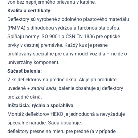
von bez nepríjemného prievanu v kabíne.
Kvalita a certifikáty:
Deflektory sú vyrobené z odolného plastového materiálu
(PMMA) s dlhodobou výdržou a farebnou stálosťou.
Spĺňajú normy ISO 9001 a ČSN EN 1836 pre optické
prvky v cestnej premávke. Každý kus je presne
profilovaný špeciálne pre daný model vozidla – nejde o
univerzálny komponent.
Súčasť balenia:
2 ks deflektorov na predné okná. Ak je pri produkte
uvedené
+ zadná sada
, balenie obsahuje aj deflektory
pre zadné okná.
Inštalácia: rýchlo a spoľahlivo
Montáž deflektorov HEKO je jednoduchá a nevyžaduje
špeciálne náradie. Sada obsahuje:
deflektory presne na mieru pre predné (a v prípade