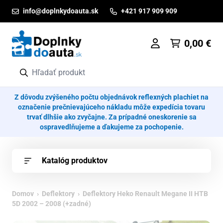
Prejsť na obsah
info@doplnkydoauta.sk
+421 917 909 909
0,00
€
Z dôvodu zvýšeného počtu objednávok reflexných plachiet na
označenie prečnievajúceho nákladu môže expedícia tovaru
trvať dlhšie ako zvyčajne. Za prípadné oneskorenie sa
ospravedlňujeme a ďakujeme za pochopenie.
Katalóg produktov
Domov
›
Deflektory
› Deflektory Heko Renault Megane II HTB
5D 2002 – 2008 (+zadné)