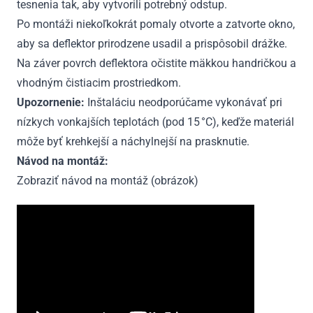
tesnenia tak, aby vytvorili potrebný odstup.
Po montáži niekoľkokrát pomaly otvorte a zatvorte okno,
aby sa deflektor prirodzene usadil a prispôsobil drážke.
Na záver povrch deflektora očistite mäkkou handričkou a
vhodným čistiacim prostriedkom.
Upozornenie:
Inštaláciu neodporúčame vykonávať pri
nízkych vonkajších teplotách (pod 15 °C), keďže materiál
môže byť krehkejší a náchylnejší na prasknutie.
Návod na montáž:
Zobraziť návod na montáž (obrázok)