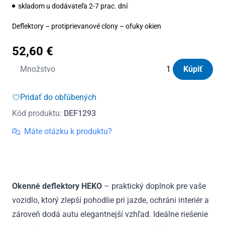
skladom u dodávateľa 2-7 prac. dní
Deflektory – protiprievanové clony – ofuky okien
52,60
€
množstvo
Množstvo
Kúpiť
Deflektory
Heko
Pridať do obľúbených
Renault
Kód produktu:
DEF1293
Megane
II
Máte otázku k produktu?
HTB
5D
2002
-
Okenné deflektory HEKO
– praktický doplnok pre vaše
2008
vozidlo, ktorý zlepší pohodlie pri jazde, ochráni interiér a
(+zadné)
zároveň dodá autu elegantnejší vzhľad. Ideálne riešenie