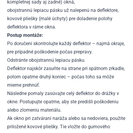
kompletnej sady aj zadné) okná,
obojstrannú lepiacu pásku už nalepenú na deflektore,
kovové pliešky (malé úchyty) pre doladenie polohy
deflektora v ráme okna.
Postup montáže:
Po doručení skontrolujte každý deflektor – najmä okraje,
pre prípadné poškodenie počas prepravy.
Odstránte obojstrannú lepiacu pásku.
Deflektor najskôr zasuňte na strane pri spätnom zrkadle,
potom opatrne druhý koniec – počas toho sa môže
mierne prehnúť.
Následne pomaly zasúvajte celý deflektor do drážky v
okne. Postupujte opatrne, aby ste predišli poškodeniu
alebo zlomeniu materiálu.
Ak okno pri zatváraní naráža alebo sa nedoviera, použite
priložené kovové pliešky. Tie vložte do gumového