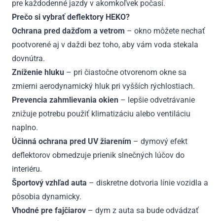
pre každodenné jazdy v akomkoľvek počasí.
Prečo si vybrať deflektory HEKO?
Ochrana pred dažďom a vetrom
– okno môžete nechať
pootvorené aj v daždi bez toho, aby vám voda stekala
dovnútra.
Zníženie hluku
– pri čiastočne otvorenom okne sa
zmierni aerodynamický hluk pri vyšších rýchlostiach.
Prevencia zahmlievania okien
– lepšie odvetrávanie
znižuje potrebu použiť klimatizáciu alebo ventiláciu
naplno.
Účinná ochrana pred UV žiarením
– dymový efekt
deflektorov obmedzuje prienik slnečných lúčov do
interiéru.
Športový vzhľad auta
– diskretne dotvoria línie vozidla a
pôsobia dynamicky.
Vhodné pre fajčiarov
– dym z auta sa bude odvádzať