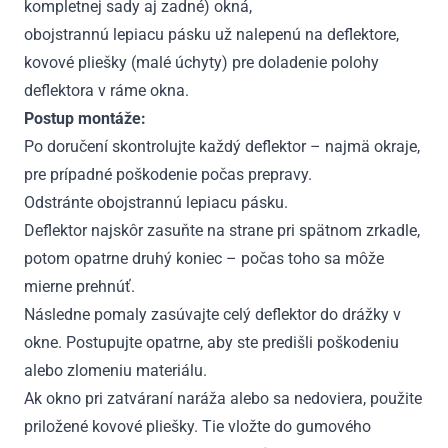
kompletnej sady aj zadné) okná,
obojstrannú lepiacu pásku už nalepenú na deflektore,
kovové pliešky (malé úchyty) pre doladenie polohy
deflektora v ráme okna.
Postup montáže:
Po doručení skontrolujte každý deflektor – najmä okraje,
pre prípadné poškodenie počas prepravy.
Odstránte obojstrannú lepiacu pásku.
Deflektor najskôr zasuňte na strane pri spätnom zrkadle,
potom opatrne druhý koniec – počas toho sa môže
mierne prehnúť.
Následne pomaly zasúvajte celý deflektor do drážky v
okne. Postupujte opatrne, aby ste predišli poškodeniu
alebo zlomeniu materiálu.
Ak okno pri zatváraní naráža alebo sa nedoviera, použite
priložené kovové pliešky. Tie vložte do gumového