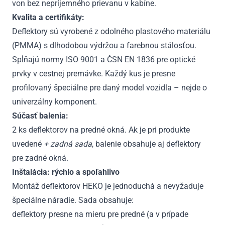
von bez nepríjemného prievanu v kabíne.
Kvalita a certifikáty:
Deflektory sú vyrobené z odolného plastového materiálu
(PMMA) s dlhodobou výdržou a farebnou stálosťou.
Spĺňajú normy ISO 9001 a ČSN EN 1836 pre optické
prvky v cestnej premávke. Každý kus je presne
profilovaný špeciálne pre daný model vozidla – nejde o
univerzálny komponent.
Súčasť balenia:
2 ks deflektorov na predné okná. Ak je pri produkte
uvedené
+ zadná sada
, balenie obsahuje aj deflektory
pre zadné okná.
Inštalácia: rýchlo a spoľahlivo
Montáž deflektorov HEKO je jednoduchá a nevyžaduje
špeciálne náradie. Sada obsahuje:
deflektory presne na mieru pre predné (a v prípade