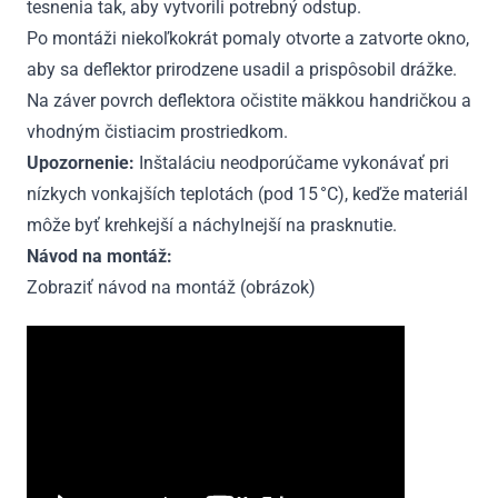
tesnenia tak, aby vytvorili potrebný odstup.
Po montáži niekoľkokrát pomaly otvorte a zatvorte okno,
aby sa deflektor prirodzene usadil a prispôsobil drážke.
Na záver povrch deflektora očistite mäkkou handričkou a
vhodným čistiacim prostriedkom.
Upozornenie:
Inštaláciu neodporúčame vykonávať pri
nízkych vonkajších teplotách (pod 15 °C), keďže materiál
môže byť krehkejší a náchylnejší na prasknutie.
Návod na montáž:
Zobraziť návod na montáž (obrázok)