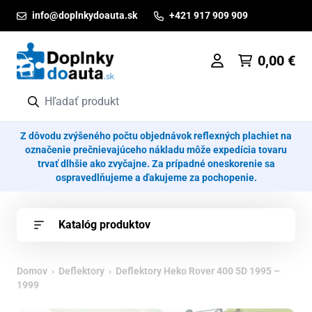
Prejsť na obsah
info@doplnkydoauta.sk
+421 917 909 909
0,00
€
Z dôvodu zvýšeného počtu objednávok reflexných plachiet na
označenie prečnievajúceho nákladu môže expedícia tovaru
trvať dlhšie ako zvyčajne. Za prípadné oneskorenie sa
ospravedlňujeme a ďakujeme za pochopenie.
Katalóg produktov
Domov
›
Deflektory
› Deflektory Heko Rover 400 5D 1995 –
1999