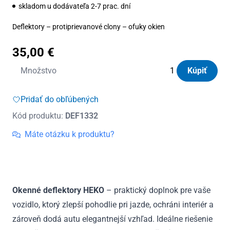
skladom u dodávateľa 2-7 prac. dní
Deflektory – protiprievanové clony – ofuky okien
35,00
€
množstvo
Množstvo
Kúpiť
Deflektory
Heko
Pridať do obľúbených
Rover
Kód produktu:
DEF1332
400
5D
Máte otázku k produktu?
1995
-
1999
Okenné deflektory HEKO
– praktický doplnok pre vaše
vozidlo, ktorý zlepší pohodlie pri jazde, ochráni interiér a
zároveň dodá autu elegantnejší vzhľad. Ideálne riešenie