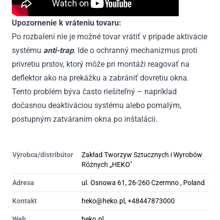
Upozornenie k vráteniu tovaru:
Po rozbalení nie je možné tovar vrátiť v prípade aktivácie
systému
anti-trap
. Ide o ochranný mechanizmus proti
privretiu prstov, ktorý môže pri montáži reagovať na
deflektor ako na prekážku a zabrániť dovretiu okna.
Tento problém býva často riešiteľný – napríklad
dočasnou deaktiváciou systému alebo pomalým,
postupným zatváraním okna po inštalácii.
Výrobca/distribútor
Zakład Tworzyw Sztucznych i Wyrobów
Różnych „HEKO"
Adresa
ul. Osnowa 61, 26-260 Czermno , Poland
Kontakt
heko@heko.pl, +48447873000
Web
heko.pl