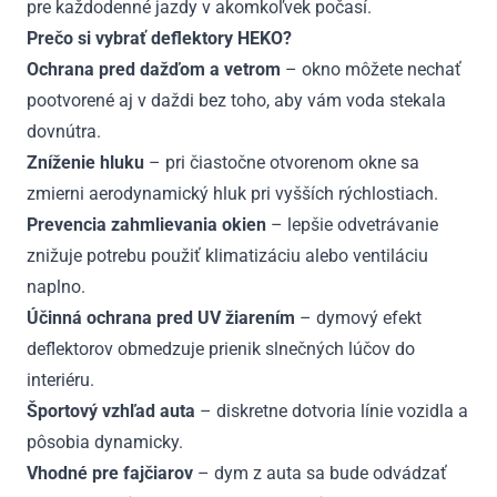
pre každodenné jazdy v akomkoľvek počasí.
Prečo si vybrať deflektory HEKO?
Ochrana pred dažďom a vetrom
– okno môžete nechať
pootvorené aj v daždi bez toho, aby vám voda stekala
dovnútra.
Zníženie hluku
– pri čiastočne otvorenom okne sa
zmierni aerodynamický hluk pri vyšších rýchlostiach.
Prevencia zahmlievania okien
– lepšie odvetrávanie
znižuje potrebu použiť klimatizáciu alebo ventiláciu
naplno.
Účinná ochrana pred UV žiarením
– dymový efekt
deflektorov obmedzuje prienik slnečných lúčov do
interiéru.
Športový vzhľad auta
– diskretne dotvoria línie vozidla a
pôsobia dynamicky.
Vhodné pre fajčiarov
– dym z auta sa bude odvádzať